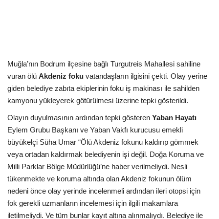
Kültür Sanat Tarih
Sağlık
Ekonomi
Muğla’nın Bodrum ilçesine bağlı Turgutreis Mahallesi sahiline
Gündem
vuran ölü
Akdeniz foku
vatandaşların ilgisini çekti. Olay yerine
giden belediye zabıta ekiplerinin foku iş makinası ile sahilden
kamyonu yükleyerek götürülmesi üzerine tepki gösterildi.
Dünya
Olayın duyulmasının ardından tepki gösteren
Yaban Hayatı
Eylem Grubu Başkanı ve Yaban Vakfı kurucusu emekli
büyükelçi Süha Umar “Ölü Akdeniz fokunu kaldırıp gömmek
veya ortadan kaldırmak belediyenin işi değil. Doğa Koruma ve
Milli Parklar Bölge Müdürlüğü’ne haber verilmeliydi. Nesli
tükenmekte ve koruma altında olan Akdeniz fokunun ölüm
nedeni önce olay yerinde incelenmeli ardından ileri otopsi için
fok gerekli uzmanların incelemesi için ilgili makamlara
iletilmeliydi. Ve tüm bunlar kayıt altına alınmalıydı. Belediye ile