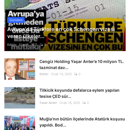
Gündem
Avrupa'da Türklere en çok Schengen vizesi
veren ülkeler...
Editör
Mart 5, 2025
0
Cengiz Holding Yaşar Anter’e 10 milyon TL.
tazminat dav...
Editör
Ocak 19, 2025
0
Tilkicik koyunda defalarca eylem yapılan
tesise ÇED sür...
Yasar Anter
Ocak 18, 2025
0
Muğla’nın bütün ilçelerinde Atatürk koşusu
yapıldı. Bod...