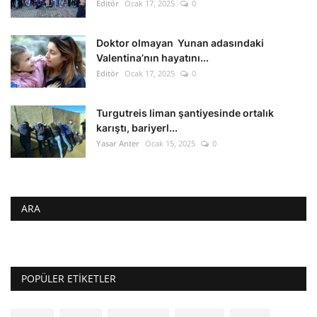
Editör
Ocak 17, 2025
0
Doktor olmayan Yunan adasındaki
Valentina’nın hayatını...
Editör
Ocak 17, 2025
0
Turgutreis liman şantiyesinde ortalık
karıştı, bariyerl...
Yasar Anter
Ocak 15, 2025
0
ARA
POPÜLER ETIKETLER