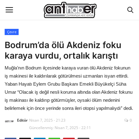
Çevre
Künye
Bodrum’da ölü Akdeniz foku
karaya vurdu, ortalık karıştı
Eğitim
Muğla’nın Bodrum ilçesinde karaya vuran ölü Akdeniz fokunun
Aktüel Magazin
iş makinesi ile kaldırılarak götürülmesi uzmanları isyan ettirdi.
Yaban Hayatı Eylem Grubu Başkanı Emekli Büyükelçi Süha
Hakkımızda
Umar “Olacak iş değil nesli koruma altında olan Akdeniz fokunu
iş makinası ile kaldırıp götürmüşler, oysaki ölüm nedenini
İletişim
belirlemek için önce yerinde sonra ileri otopsi yapılmalıydı” dedi.
Editör
Nisan 7, 2025 - 21:23
0
Asayiş
Güncellenmiş: Nisan 7, 2025 - 22:11
Çevre