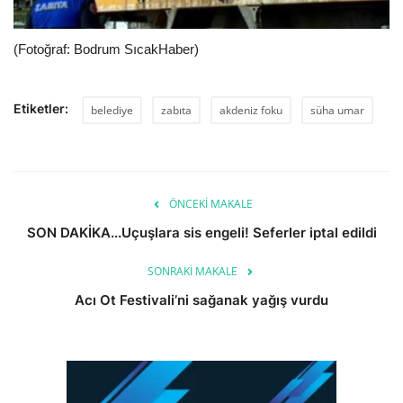
(Fotoğraf: Bodrum SıcakHaber)
Etiketler:
belediye
zabıta
akdeniz foku
süha umar
ÖNCEKI MAKALE
SON DAKİKA...Uçuşlara sis engeli! Seferler iptal edildi
SONRAKI MAKALE
Acı Ot Festivali’ni sağanak yağış vurdu