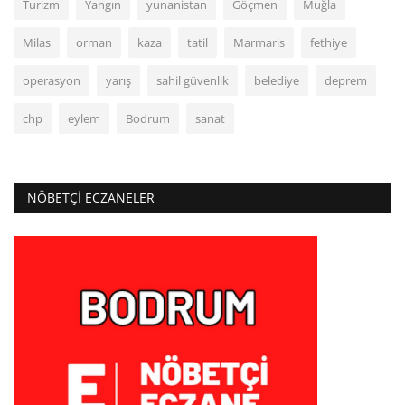
Turizm
Yangın
yunanistan
Göçmen
Muğla
Milas
orman
kaza
tatil
Marmaris
fethiye
operasyon
yarış
sahil güvenlik
belediye
deprem
chp
eylem
Bodrum
sanat
NÖBETÇI ECZANELER