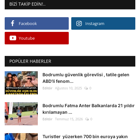
BIZI TAKIP EDIN!..
Facebook
Instagram
Youtube
POPÜLER HABERLER
Bodrumlu güvenlik görevlisi , tatile gelen
ABD’li fenom...
Editör
Ağustos 10, 2025
0
Bodrumlu Fatma Anter Balkanlarda 21 yıldır
kırılamayan ...
Editör
Temmuz 15, 2026
0
Turistler yüzerken 700 bin euroya yakın