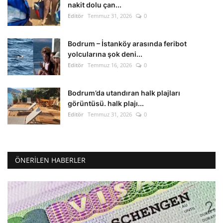
nakit dolu çan...
Editör
Temmuz 31, 2026
0
Bodrum – İstanköy arasında feribot
yolcularına şok deni...
Editör
Temmuz 16, 2026
0
Bodrum’da utandıran halk plajları
görüntüsü. halk plajı...
Editör
Temmuz 31, 2026
0
ÖNERILEN HABERLER