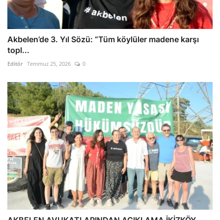
Akbelen’de 3. Yıl Sözü: “Tüm köylüler madene karşı
topl...
Editör
Temmuz 25, 2026
0
AKBELEN AVUKATLARINDAN AÇIKLAMA İKİZKÖY