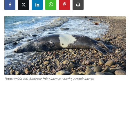
Gizlilik Politikası
Reklam ve İşbirliği
Bodrum Trafik Yoğunluk Haritası
Turizm
Siyaset
Bodrum’da ölü Akdeniz foku karaya vurdu, ortalık karıştı
Bodrum Nöbetçi Eczaneler
Köşe Yazarları
Spor