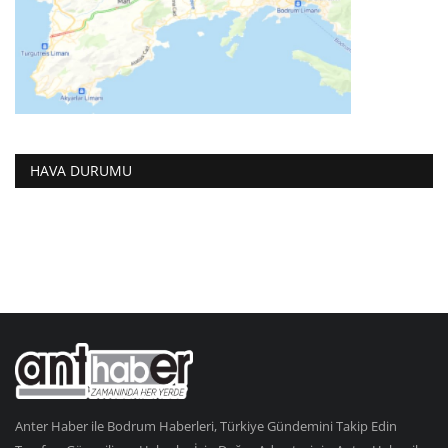
HAVA DURUMU
Anter Haber ile Bodrum Haberleri, Türkiye Gündemini Takip Edin