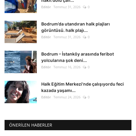
nakit dolu çan...
Editör
Temmuz 31, 2026
0
Bodrum’da utandıran halk plajları
görüntüsü. halk plajı...
Editör
Temmuz 31, 2026
0
Bodrum – İstanköy arasında feribot
yolcularına şok deni...
Editör
Temmuz 16, 2026
0
Halk Eğitim Merkezi'nde çalışıyordu feci
kazada yaşamı...
Editör
Temmuz 24, 2026
0
ÖNERILEN HABERLER