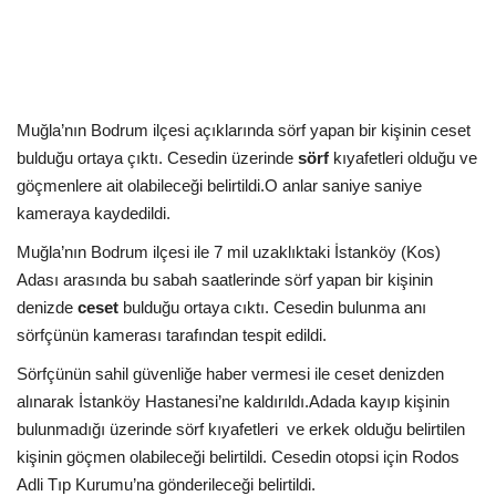
Kültür Sanat Tarih
Sağlık
Ekonomi
Muğla’nın Bodrum ilçesi açıklarında sörf yapan bir kişinin ceset
bulduğu ortaya çıktı. Cesedin üzerinde
sörf
kıyafetleri olduğu ve
Gündem
göçmenlere ait olabileceği belirtildi.O anlar saniye saniye
kameraya kaydedildi.
Dünya
Muğla’nın Bodrum ilçesi ile 7 mil uzaklıktaki İstanköy (Kos)
Adası arasında bu sabah saatlerinde sörf yapan bir kişinin
denizde
ceset
bulduğu ortaya cıktı. Cesedin bulunma anı
sörfçünün kamerası tarafından tespit edildi.
Sörfçünün sahil güvenliğe haber vermesi ile ceset denizden
alınarak İstanköy Hastanesi’ne kaldırıldı.Adada kayıp kişinin
bulunmadığı üzerinde sörf kıyafetleri
ve erkek olduğu belirtilen
kişinin göçmen olabileceği belirtildi. Cesedin otopsi için Rodos
Adli Tıp Kurumu’na gönderileceği belirtildi.