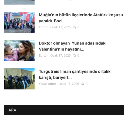
Muğla’nın bütün ilçelerinde Atatürk koşusu
yapıldı. Bod...
Editör
Ocak 17, 2025
0
Doktor olmayan Yunan adasındaki
Valentina’nın hayatını...
Editör
Ocak 17, 2025
0
Turgutreis liman şantiyesinde ortalık
karıştı, bariyerl...
Yasar Anter
Ocak 15, 2025
0
ARA