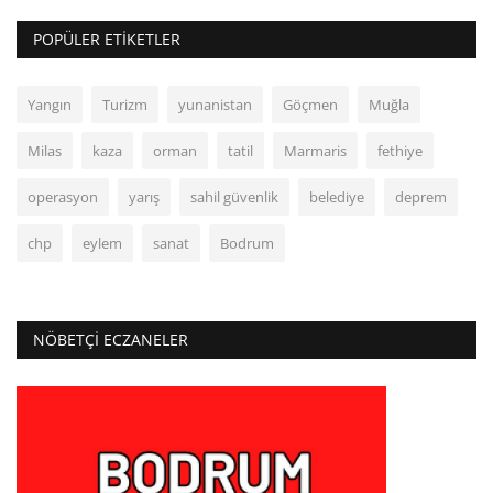
POPÜLER ETIKETLER
Yangın
Turizm
yunanistan
Göçmen
Muğla
Milas
kaza
orman
tatil
Marmaris
fethiye
operasyon
yarış
sahil güvenlik
belediye
deprem
chp
eylem
sanat
Bodrum
NÖBETÇI ECZANELER