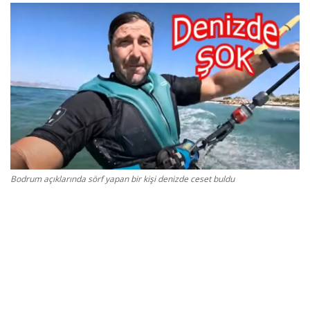
Gizlilik Politikası
Reklam ve İşbirliği
Bodrum Trafik Yoğunluk Haritası
Turizm
Siyaset
Bodrum açıklarında sörf yapan bir kişi denizde ceset buldu
Bodrum Nöbetçi Eczaneler
Köşe Yazarları
Spor