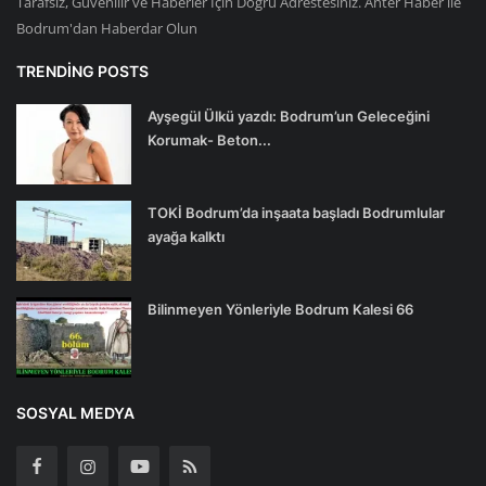
Tarafsız, Güvenilir ve Haberler İçin Doğru Adrestesiniz. Anter Haber ile
Bodrum'dan Haberdar Olun
TRENDING POSTS
Ayşegül Ülkü yazdı: Bodrum’un Geleceğini
Korumak- Beton...
TOKİ Bodrum’da inşaata başladı Bodrumlular
ayağa kalktı
Bilinmeyen Yönleriyle Bodrum Kalesi 66
SOSYAL MEDYA