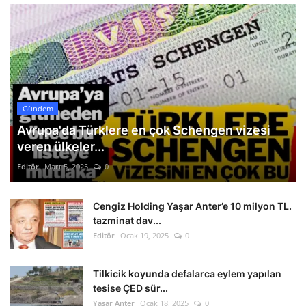
Gündem
Avrupa'da Türklere en çok Schengen vizesi
veren ülkeler...
Editör
Mart 5, 2025
0
Cengiz Holding Yaşar Anter’e 10 milyon TL.
tazminat dav...
Editör
Ocak 19, 2025
0
Tilkicik koyunda defalarca eylem yapılan
tesise ÇED sür...
Yasar Anter
Ocak 18, 2025
0