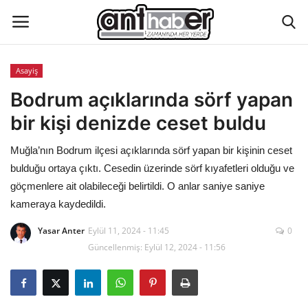
Asayiş
Künye
Bodrum açıklarında sörf yapan
bir kişi denizde ceset buldu
Eğitim
Muğla’nın Bodrum ilçesi açıklarında sörf yapan bir kişinin ceset
Aktüel Magazin
bulduğu ortaya çıktı. Cesedin üzerinde sörf kıyafetleri olduğu ve
göçmenlere ait olabileceği belirtildi. O anlar saniye saniye
Hakkımızda
kameraya kaydedildi.
Yasar Anter
Eylül 11, 2024 - 11:45
0
İletişim
Güncellenmiş: Eylül 12, 2024 - 11:56
Asayiş
Çevre