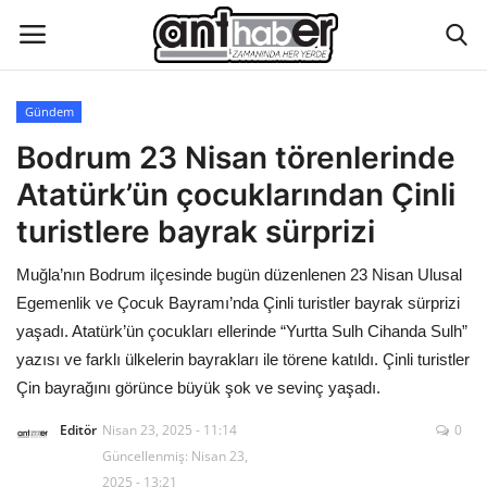
Gündem
Künye
Bodrum 23 Nisan törenlerinde
Atatürk’ün çocuklarından Çinli
Eğitim
turistlere bayrak sürprizi
Aktüel Magazin
Muğla’nın Bodrum ilçesinde bugün düzenlenen 23 Nisan Ulusal
Egemenlik ve Çocuk Bayramı’nda Çinli turistler bayrak sürprizi
Hakkımızda
yaşadı. Atatürk’ün çocukları ellerinde “Yurtta Sulh Cihanda Sulh”
yazısı ve farklı ülkelerin bayrakları ile törene katıldı. Çinli turistler
İletişim
Çin bayrağını görünce büyük şok ve sevinç yaşadı.
Asayiş
Editör
Nisan 23, 2025 - 11:14
0
Güncellenmiş: Nisan 23,
Çevre
2025 - 13:21