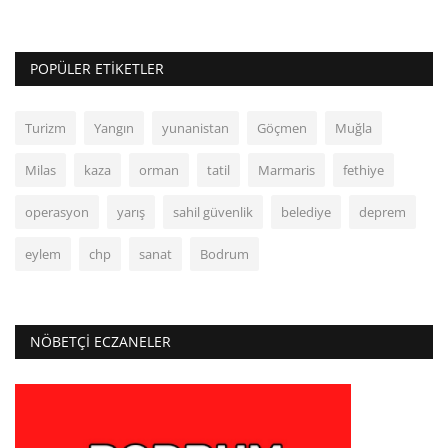
POPÜLER ETIKETLER
Turizm
Yangın
yunanistan
Göçmen
Muğla
Milas
kaza
orman
tatil
Marmaris
fethiye
operasyon
yarış
sahil güvenlik
belediye
deprem
eylem
chp
sanat
Bodrum
NÖBETÇI ECZANELER