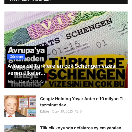
Gündem
Avrupa'da Türklere en çok Schengen vizesi
veren ülkeler...
Editör
Mart 5, 2025
0
Cengiz Holding Yaşar Anter’e 10 milyon TL.
tazminat dav...
Editör
Ocak 19, 2025
0
Tilkicik koyunda defalarca eylem yapılan