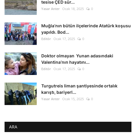
tesise ÇED sür...
Yasar Anter
Ocak 18, 2025
0
Muğla’nın bütün ilçelerinde Atatürk koşusu
yapıldı. Bod...
Editör
Ocak 17, 2025
0
Doktor olmayan Yunan adasındaki
Valentina’nın hayatını...
Editör
Ocak 17, 2025
0
Turgutreis liman şantiyesinde ortalık
karıştı, bariyerl...
Yasar Anter
Ocak 15, 2025
0
ARA