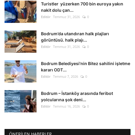
Turistler yüzerken 700 bin euroya yakın
nakit dolu çan...
Editör
Temmuz 31, 2026
0
Bodrum’da utandıran halk plajları
görüntüsü. halk plajı...
Editör
Temmuz 31, 2026
0
Bodrum Belediyesi'nin Bitez sahilini işletme
kararı ODT...
Editör
Temmuz 7, 2026
0
Bodrum – İstanköy arasında feribot
yolcularına şok deni...
Editör
Temmuz 16, 2026
0
ÖNERILEN HABERLER