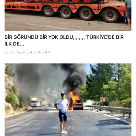
BİR GÖRÜNDÜ BİR YOK OLDU,,,,,,,, TÜRKİYE’DE BİR
İLK DE...
Editör
Ağustos 4, 2026
0