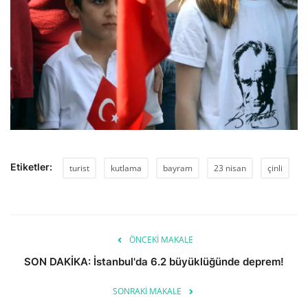
Etiketler:
turist
kutlama
bayram
23 nisan
çinli
ÖNCEKI MAKALE
SON DAKİKA: İstanbul'da 6.2 büyüklüğünde deprem!
SONRAKI MAKALE