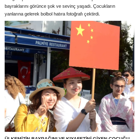
bayraklarını görünce şok ve sevinç yaşadı. Çocukların
yanlarına gelerek bolbol hatıra fotoğrafı çektirdi.
ÜLKEMİZİN BAYRAĞINI VE KIYAFETİNİ GİYEN ÇOCUĞU