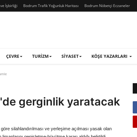
e İşbirliği
Bodrum Trafik Yoğunluk Haritası
Bodrum Nöbetçi Eczaneler
ÇEVRE
TURIZM
SIYASET
KÖŞE YAZARLARI
hamle
de gerginlik yaratacak
göre silahlandırılması ve yerleşime açılması yasak olan
limanlarını genişletme-büyütme kararı aldığı belirtildi.