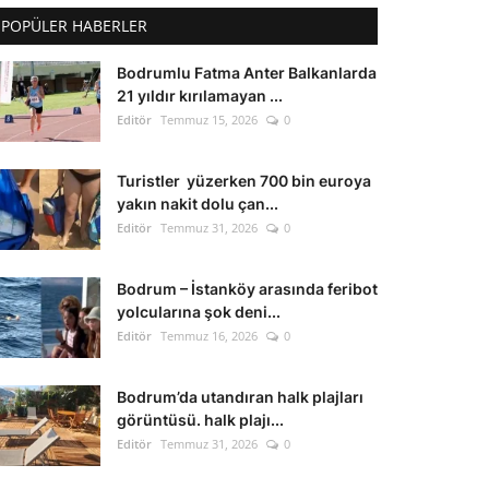
POPÜLER HABERLER
Bodrumlu Fatma Anter Balkanlarda
21 yıldır kırılamayan ...
Editör
Temmuz 15, 2026
0
Turistler yüzerken 700 bin euroya
yakın nakit dolu çan...
Editör
Temmuz 31, 2026
0
Bodrum – İstanköy arasında feribot
yolcularına şok deni...
Editör
Temmuz 16, 2026
0
Bodrum’da utandıran halk plajları
görüntüsü. halk plajı...
Editör
Temmuz 31, 2026
0