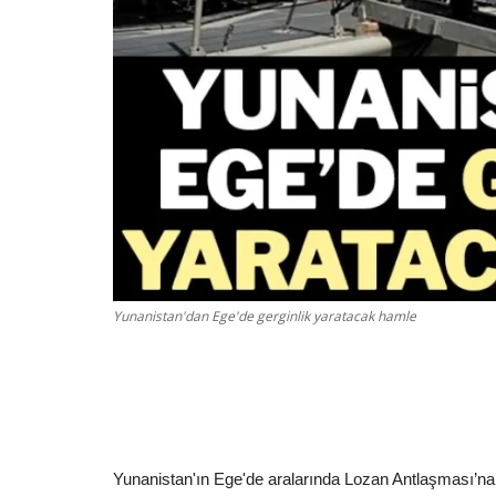
Yunanistan'dan Ege'de gerginlik yaratacak hamle
Yunanistan'ın Ege'de aralarında Lozan Antlaşması’na 