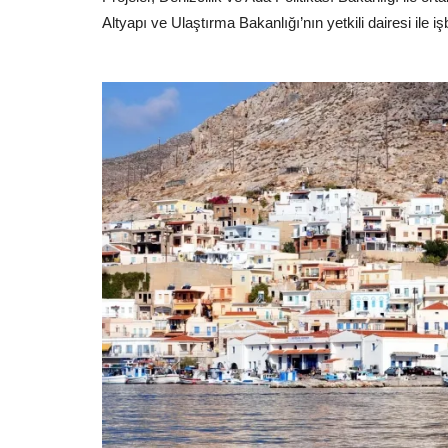
Altyapı ve Ulaştırma Bakanlığı’nın yetkili dairesi ile işb