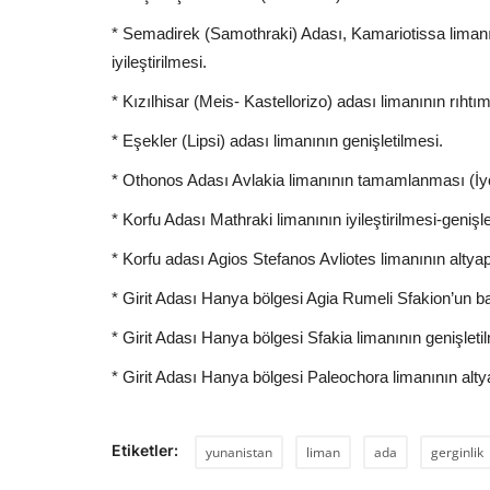
* Semadirek (Samothraki) Adası, Kamariotissa limanınd
iyileştirilmesi.
* Kızılhisar (Meis- Kastellorizo) adası limanının rıhtı
* Eşekler (Lipsi) adası limanının genişletilmesi.
* Othonos Adası Avlakia limanının tamamlanması (İy
* Korfu Adası Mathraki limanının iyileştirilmesi-genişle
* Korfu adası Agios Stefanos Avliotes limanının altyapı 
* Girit Adası Hanya bölgesi Agia Rumeli Sfakion’un ba
* Girit Adası Hanya bölgesi Sfakia limanının genişleti
* Girit Adası Hanya bölgesi Paleochora limanının altyap
Etiketler:
yunanistan
liman
ada
gerginlik