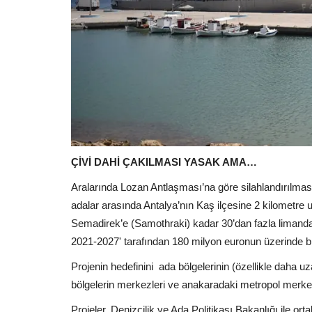
ÇİVİ DAHİ ÇAKILMASI YASAK AMA…
Aralarında Lozan Antlaşması’na göre silahlandırılma
adalar arasında Antalya’nın Kaş ilçesine 2 kilometre
Semadirek’e (Samothraki) kadar 30’dan fazla limanda 
2021-2027' tarafından 180 milyon euronun üzerinde bir
Projenin hedefinini ada bölgelerinin (özellikle daha uza
bölgelerin merkezleri ve anakaradaki metropol merkezle
Projeler, Denizcilik ve Ada Politikası Bakanlığı ile 