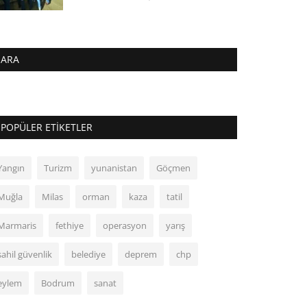
ARA
POPÜLER ETIKETLER
Yangın
Turizm
yunanistan
Göçmen
Muğla
Milas
orman
kaza
tatil
Marmaris
fethiye
operasyon
yarış
sahil güvenlik
belediye
deprem
chp
eylem
Bodrum
sanat