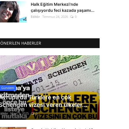
Halk Eğitim Merkezi'nde
çalışıyordu feci kazada yaşamı...
Editör
Temmuz 24, 2026
0
ÖNERILEN HABERLER
Gündem
Avrupa'da Türklere en çok
Schengen vizesi veren ülkeler...
Editör
Mart 5, 2025
0