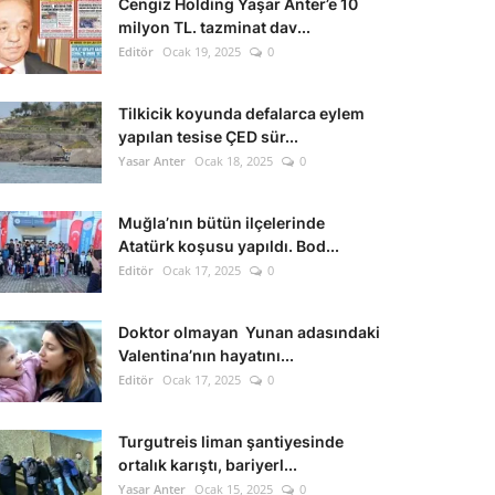
Cengiz Holding Yaşar Anter’e 10
milyon TL. tazminat dav...
Editör
Ocak 19, 2025
0
Tilkicik koyunda defalarca eylem
yapılan tesise ÇED sür...
Yasar Anter
Ocak 18, 2025
0
Muğla’nın bütün ilçelerinde
Atatürk koşusu yapıldı. Bod...
Editör
Ocak 17, 2025
0
Doktor olmayan Yunan adasındaki
Valentina’nın hayatını...
Editör
Ocak 17, 2025
0
Turgutreis liman şantiyesinde
ortalık karıştı, bariyerl...
Yasar Anter
Ocak 15, 2025
0