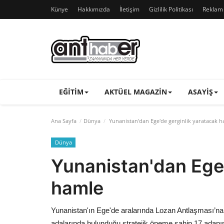
Künye
Hakkımızda
İletişim
Gizlilik Politikası
Reklam v
EĞITIM
AKTÜEL MAGAZIN
ASAYIŞ
Ana Sayfa
Dünya
Yunanistan'dan Ege'de gerginlik yaratacak 
Dünya
Yunanistan'dan Ege'
hamle
Yunanistan'ın Ege'de aralarında Lozan Antlaşması’na 
adalarında bulunduğu stratejik öneme sahip 17 adanın 