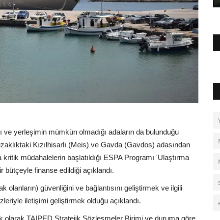
sı ve yerleşimin mümkün olmadığı adaların da bulunduğu
 uzaklıktaki Kızılhisarlı (Meis) ve Gavda (Gavdos) adasından
kritik müdahalelerin başlatıldığı ESPA Programı 'Ulaştırma
 bütçeyle finanse edildiği açıklandı.
k olanların) güvenliğini ve bağlantısını geliştirmek ve ilgili
riyle iletişimi geliştirmek olduğu açıklandı.
ortak olarak TAIPED Stratejik Sözleşmeler Birimi ve duruma göre