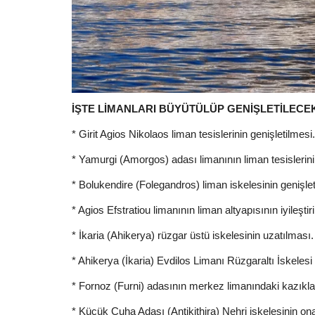
İŞTE LİMANLARI BÜYÜTÜLÜP GENİŞLETİLECE
* Girit Agios Nikolaos liman tesislerinin genişletilmesi.
* Yamurgi (Amorgos) adası limanının liman tesislerinin
* Bolukendire (Folegandros) liman iskelesinin genişlet
* Agios Efstratiou limanının liman altyapısının iyileştir
* İkaria (Ahikerya) rüzgar üstü iskelesinin uzatılması.
* Ahikerya (İkaria) Evdilos Limanı Rüzgaraltı İskelesi 
* Fornoz (Furni) adasının merkez limanındaki kazıkla
* Küçük Çuha Adası (Antikithira) Nehri iskelesinin ona