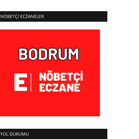
NÖBETÇI ECZANELER
YOL DURUMU