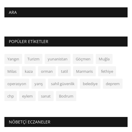
ARA
POPÜLER ETIKETLER
Yangın
Turizm
yunanistan
Göçmen
Muğla
Milas
kaza
orman
tatil
Marmaris
fethiye
operasyon
yarış
sahil güvenlik
belediye
deprem
chp
eylem
sanat
Bodrum
NÖBETÇI ECZANELER