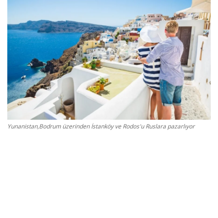
Gizlilik Politikası
Reklam ve İşbirliği
Bodrum Trafik Yoğunluk Haritası
Turizm
Siyaset
Yunanistan,Bodrum üzerinden İstanköy ve Rodos'u Ruslara pazarlıyor
Bodrum Nöbetçi Eczaneler
Köşe Yazarları
Spor