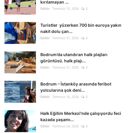
kırılamayan ...
Editör
Temmuz 15, 2026
0
Turistler yüzerken 700 bin euroya yakın
nakit dolu çan...
Editör
Temmuz 31, 2026
0
Bodrum’da utandıran halk plajları
görüntüsü. halk plajı...
Editör
Temmuz 31, 2026
0
Bodrum – İstanköy arasında feribot
yolcularına şok deni...
Editör
Temmuz 16, 2026
0
Halk Eğitim Merkezi'nde çalışıyordu feci
kazada yaşamı...
Editör
Temmuz 24, 2026
0