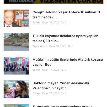
Cengiz Holding Yaşar Anter’e 10 milyon TL.
tazminat dav...
Editör
Ocak 19, 2025
0
Tilkicik koyunda defalarca eylem yapılan
tesise ÇED sür...
Yasar Anter
Ocak 18, 2025
0
Muğla’nın bütün ilçelerinde Atatürk koşusu
yapıldı. Bod...
Editör
Ocak 17, 2025
0
Doktor olmayan Yunan adasındaki
Valentina’nın hayatını...
Editör
Ocak 17, 2025
0
Turgutreis liman şantiyesinde ortalık