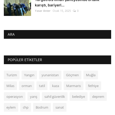
karıştı, bariyerl...
Yasar Anter
Ocak 15, 2025
0
ARA
POPÜLER ETIKETLER
Turizm
Yangın
yunanistan
Göçmen
Muğla
Milas
orman
tatil
kaza
Marmaris
fethiye
operasyon
yarış
sahil güvenlik
belediye
deprem
eylem
chp
Bodrum
sanat