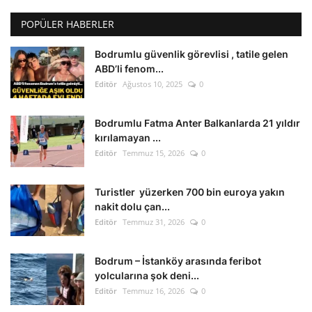
POPÜLER HABERLER
Bodrumlu güvenlik görevlisi , tatile gelen
ABD’li fenom...
Editör
Ağustos 10, 2025
0
Bodrumlu Fatma Anter Balkanlarda 21 yıldır
kırılamayan ...
Editör
Temmuz 15, 2026
0
Turistler yüzerken 700 bin euroya yakın
nakit dolu çan...
Editör
Temmuz 31, 2026
0
Bodrum – İstanköy arasında feribot
yolcularına şok deni...
Editör
Temmuz 16, 2026
0