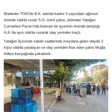
Kültür Sanat Tarih
Sağlık
Madenler TOKİ’de B.K. adında kadını 5 yaşındaki oğlunun
önünde silahla vuran S.G. isimli şahıs, ardından Yatağan
Cumartesi Pazarı’nda bulunan bir işyerinin önünde tartıştığı
Ekonomi
H.A.’da aynı silahla vurarak olay yerinden kaçtı.
Gündem
Yatağan İlçesinde sabah saatlerinde meydana gelen olayda 3
kişiyi silahla yaralayan ve olay yerinden firar eden şahıs Muğla
Dünya
Adliye kavşağında yakalandı.