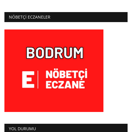
NÖBETÇI ECZANELER
YOL DURUMU