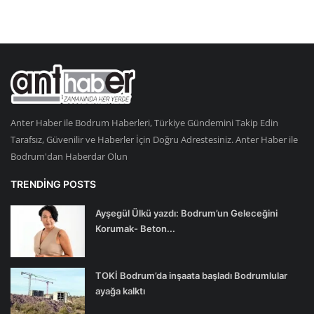
Anter Haber ile Bodrum Haberleri, Türkiye Gündemini Takip Edin
Tarafsız, Güvenilir ve Haberler İçin Doğru Adrestesiniz. Anter Haber ile
Bodrum'dan Haberdar Olun
TRENDING POSTS
Ayşegül Ülkü yazdı: Bodrum’un Geleceğini
Korumak- Beton...
TOKİ Bodrum’da inşaata başladı Bodrumlular
ayağa kalktı