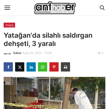
Asayiş
Künye
Yatağan'da silahlı saldırgan
dehşeti, 3 yaralı
Eğitim
Editör
Eylül 26, 2024 - 19:58
0
Aktüel Magazin
Hakkımızda
İletişim
Asayiş
Çevre