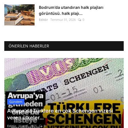
Bodrum’da utandıran halk plajları
görüntüsü. halk plajı...
Editör
Temmuz 31, 2026
0
ÖNERILEN HABERLER
Gündem
Avrupa'da Türklere en çok Schengen vizesi
veren ülkeler...
Editör
Mart 5, 2025
0