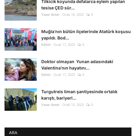
Tilkicik koyunda defalarca eylem yapılan
tesise ÇED sür...
Yasar Anter
Ocak 18, 2025
0
Muğla’nın bütün ilçelerinde Atatürk koşusu
yapıldı. Bod...
Editör
Ocak 17, 2025
0
Doktor olmayan Yunan adasındaki
Valentina’nın hayatını...
Editör
Ocak 17, 2025
0
Turgutreis liman şantiyesinde ortalık
karıştı, bariyerl...
Yasar Anter
Ocak 15, 2025
0
ARA