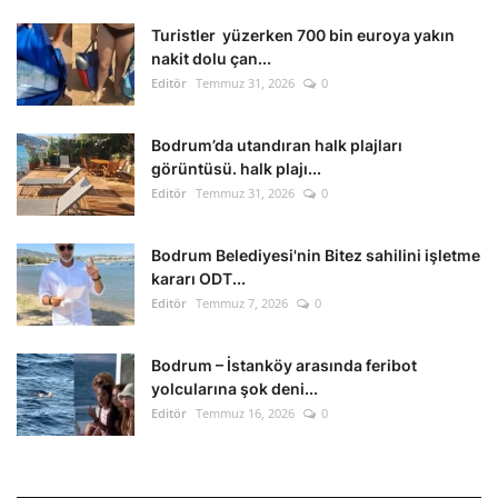
Turistler yüzerken 700 bin euroya yakın
nakit dolu çan...
Editör
Temmuz 31, 2026
0
Bodrum’da utandıran halk plajları
görüntüsü. halk plajı...
Editör
Temmuz 31, 2026
0
Bodrum Belediyesi'nin Bitez sahilini işletme
kararı ODT...
Editör
Temmuz 7, 2026
0
Bodrum – İstanköy arasında feribot
yolcularına şok deni...
Editör
Temmuz 16, 2026
0