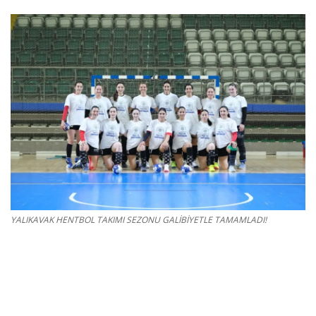
Gizlilik Politikası
Reklam ve İşbirliği
Bodrum Trafik Yoğunluk Haritası
Turizm
Siyaset
Bodrum Nöbetçi Eczaneler
YALIKAVAK HENTBOL TAKIMI SEZONU GALİBİYETLE TAMAMLADI!
Köşe Yazarları
Spor