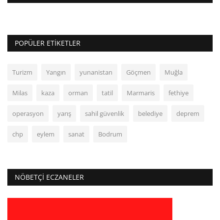
POPÜLER ETIKETLER
Turizm
Yangın
yunanistan
Göçmen
Muğla
Milas
kaza
orman
tatil
Marmaris
fethiye
operasyon
yarış
sahil güvenlik
belediye
deprem
chp
eylem
sanat
Bodrum
NÖBETÇI ECZANELER