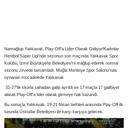
Kültür Sanat Tarih
Sağlık
Ekonomi
Gündem
Namağlup Yalıkavak, Play-Off’a Lider Olarak Gidiyor!
Kadınlar
Hentbol Süper Ligi’nde sezonun son maçında Yalıkavak Spor
Dünya
Kulübü, İzmir Büyükşehir Belediyesi’ni mağlup ederek normal
sezonu zirvede tamamladı. Muğla Menteşe Spor Salonu’nda
oynanan mücadelede Yalıkavak
31-27’lik skorla sahadan galip ayrıldı ve 17 maçta 17 galibiyet
alarak Play-Off’a lider olarak girmeye hak kazandı.
Bu sonuçla Yalıkavak, 19-21 Nisan tarihleri arasında Play-Off ilk
turunda Üsküdar Belediyesi ile karşı karşıya gelecek.