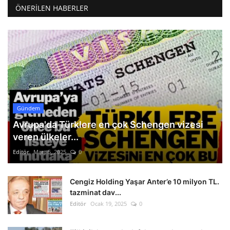
ÖNERILEN HABERLER
Gündem
Avrupa'da Türklere en çok Schengen vizesi
veren ülkeler...
Editör
Mart 5, 2025
0
Cengiz Holding Yaşar Anter’e 10 milyon TL.
tazminat dav...
Editör
Ocak 19, 2025
0