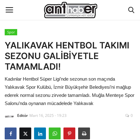
Spor
Künye
YALIKAVAK HENTBOL TAKIMI
SEZONU GALİBİYETLE
Eğitim
TAMAMLADI!
Aktüel Magazin
Kadınlar Hentbol Süper Ligi’nde sezonun son maçında
Yalıkavak Spor Kulübü, İzmir Büyükşehir Belediyesi’ni mağlup
Hakkımızda
ederek normal sezonu zirvede tamamladı. Muğla Menteşe Spor
Salonu’nda oynanan mücadelede Yalıkavak
İletişim
Editör
Mart 16, 2025 - 19:23
0
Asayiş
Çevre