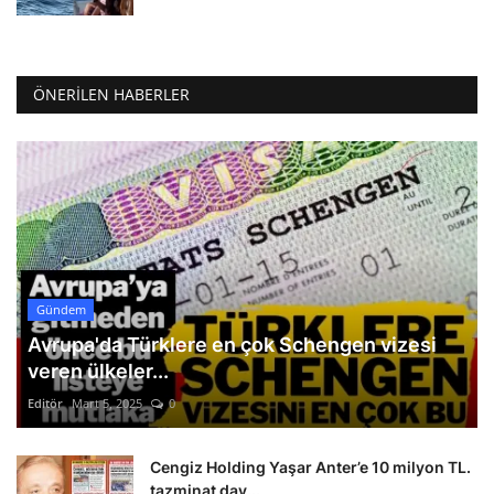
ÖNERILEN HABERLER
Gündem
Avrupa'da Türklere en çok Schengen vizesi
veren ülkeler...
Editör
Mart 5, 2025
0
Cengiz Holding Yaşar Anter’e 10 milyon TL.
tazminat dav...