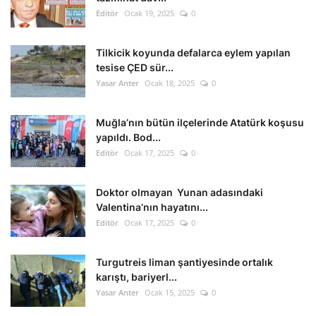
Editör
Ocak 19, 2025
0
Tilkicik koyunda defalarca eylem yapılan
tesise ÇED sür...
Yasar Anter
Ocak 18, 2025
0
Muğla’nın bütün ilçelerinde Atatürk koşusu
yapıldı. Bod...
Editör
Ocak 17, 2025
0
Doktor olmayan Yunan adasındaki
Valentina’nın hayatını...
Editör
Ocak 17, 2025
0
Turgutreis liman şantiyesinde ortalık
karıştı, bariyerl...
Yasar Anter
Ocak 15, 2025
0