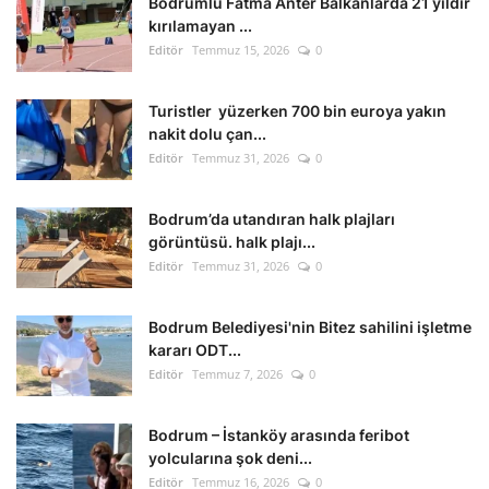
Bodrumlu Fatma Anter Balkanlarda 21 yıldır
kırılamayan ...
Editör
Temmuz 15, 2026
0
Turistler yüzerken 700 bin euroya yakın
nakit dolu çan...
Editör
Temmuz 31, 2026
0
Bodrum’da utandıran halk plajları
görüntüsü. halk plajı...
Editör
Temmuz 31, 2026
0
Bodrum Belediyesi'nin Bitez sahilini işletme
kararı ODT...
Editör
Temmuz 7, 2026
0
Bodrum – İstanköy arasında feribot
yolcularına şok deni...
Editör
Temmuz 16, 2026
0