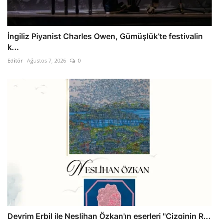
İngiliz Piyanist Charles Owen, Gümüşlük’te festivalin
k...
Editör
Ağustos 7, 2026
0
Devrim Erbil ile Neslihan Özkan'ın eserleri "Çizginin R...