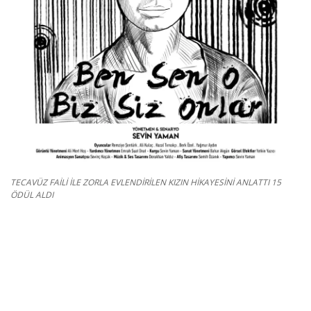
Kültür Sanat Tarih
Sağlık
Ekonomi
Gündem
Dünya
TECAVÜZ FAİLİ İLE ZORLA EVLENDİRİLEN KIZIN HİKAYESİNİ ANLATTI 15
ÖDÜL ALDI