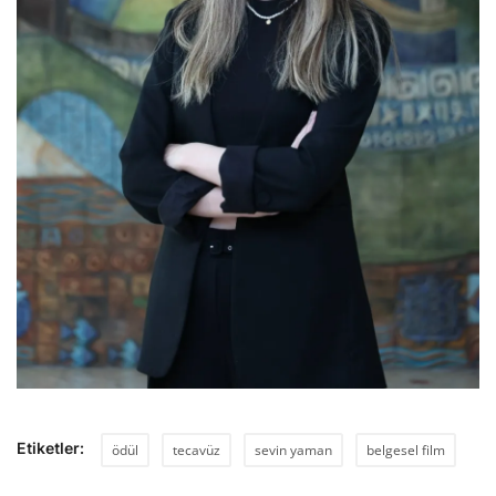
Etiketler:
ödül
tecavüz
sevin yaman
belgesel film