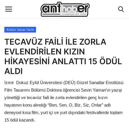
Kültür Sanat Tarih
Künye
TECAVÜZ FAİLİ İLE ZORLA
EVLENDİRİLEN KIZIN
Eğitim
HİKAYESİNİ ANLATTI 15 ÖDÜL
Aktüel Magazin
ALDI
İzmir Dokuz Eylül Üniversitesi (DEÜ) Güzel Sanatlar Enstitüsü
Hakkımızda
Film Tasarımı Bölümü Doktora öğrencisi Sevin Yaman’ın yazıp
İletişim
yönettiği ve tecavüz faili ile zorla evlendirilen genç kızın
hayatının konu alındığı “Ben, Sen, O, Biz, Siz, Onlar” adlı
Asayiş
deneysel kısa film, yurt içi ve yurt dışındaki festivallerde toplam
15 ödül kazandı.
Çevre