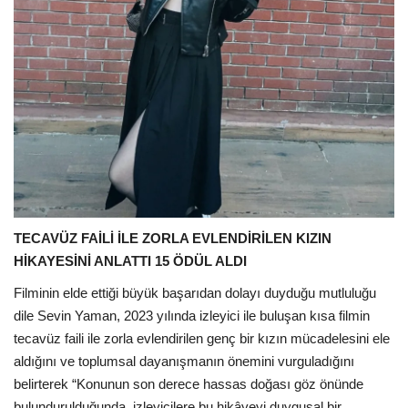
TECAVÜZ FAİLİ İLE ZORLA EVLENDİRİLEN KIZIN
HİKAYESİNİ ANLATTI 15 ÖDÜL ALDI
Filminin elde ettiği büyük başarıdan dolayı duyduğu mutluluğu
dile Sevin Yaman, 2023 yılında izleyici ile buluşan kısa filmin
tecavüz faili ile zorla evlendirilen genç bir kızın mücadelesini ele
aldığını ve toplumsal dayanışmanın önemini vurguladığını
belirterek “Konunun son derece hassas doğası göz önünde
bulundurulduğunda, izleyicilere bu hikâyeyi duygusal bir