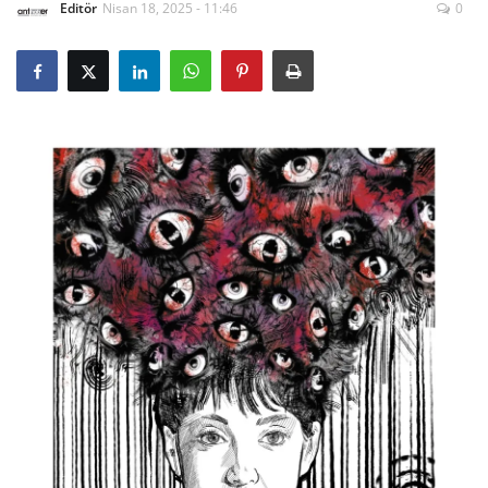
Editör
Nisan 18, 2025 - 11:46
0
Gizlilik Politikası
Reklam ve İşbirliği
Bodrum Trafik Yoğunluk Haritası
Turizm
Siyaset
Bodrum Nöbetçi Eczaneler
Köşe Yazarları
Spor