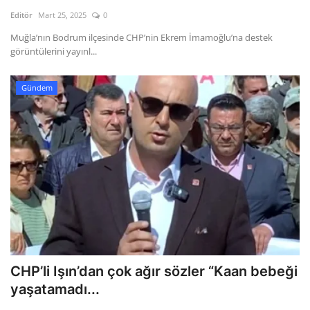
Kültür Sanat Tarih
Editör
Mart 25, 2025
0
Sağlık
Muğla’nın Bodrum ilçesinde CHP’nin Ekrem İmamoğlu’na destek
görüntülerini yayınl...
Ekonomi
Gündem
Gündem
Dünya
CHP’li Işın’dan çok ağır sözler “Kaan bebeği
yaşatamadı...