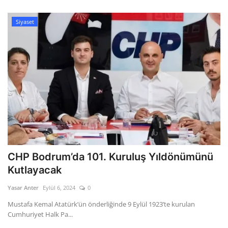
Siyaset
CHP Bodrum’da 101. Kuruluş Yıldönümünü
Kutlayacak
Yasar Anter
Eylül 6, 2024
0
Mustafa Kemal Atatürk’ün önderliğinde 9 Eylül 1923’te kurulan
Cumhuriyet Halk Pa...