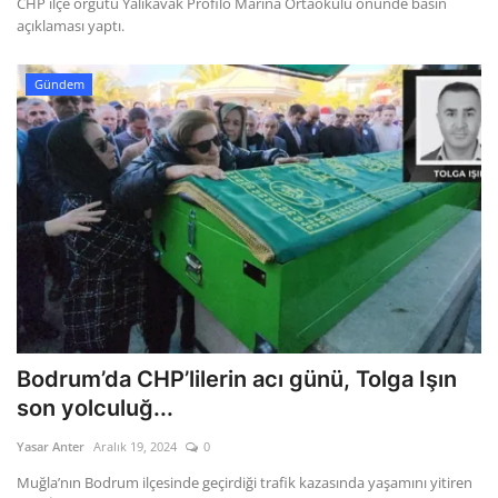
CHP ilçe örgütü Yalıkavak Profilo Marina Ortaokulu önünde basın
açıklaması yaptı.
Gündem
Bodrum’da CHP’lilerin acı günü, Tolga Işın
son yolculuğ...
Yasar Anter
Aralık 19, 2024
0
Muğla’nın Bodrum ilçesinde geçirdiği trafik kazasında yaşamını yitiren