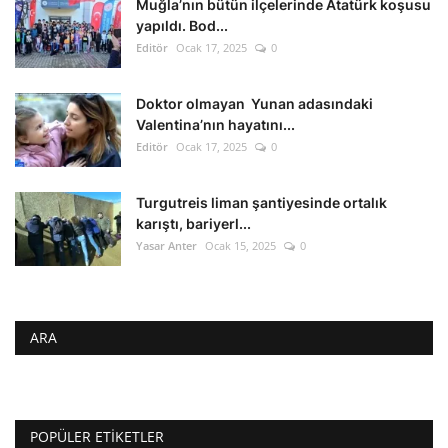
Muğla’nın bütün ilçelerinde Atatürk koşusu
yapıldı. Bod...
Editör
Ocak 17, 2025
0
Doktor olmayan Yunan adasındaki
Valentina’nın hayatını...
Editör
Ocak 17, 2025
0
Turgutreis liman şantiyesinde ortalık
karıştı, bariyerl...
Yasar Anter
Ocak 15, 2025
0
ARA
POPÜLER ETIKETLER