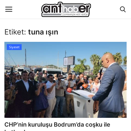
Etiket:
tuna ışın
Künye
Siyaset
Eğitim
Aktüel Magazin
Hakkımızda
İletişim
Asayiş
CHP’nin kuruluşu Bodrum’da coşku ile
Çevre