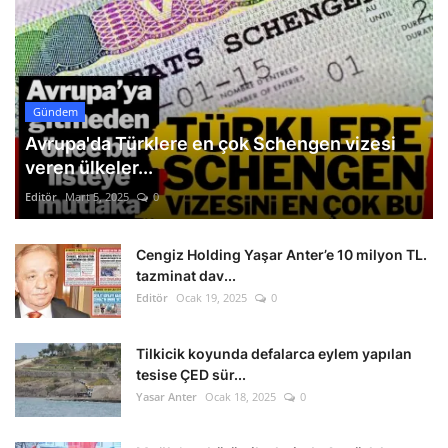
Gündem
Avrupa'da Türklere en çok Schengen vizesi
veren ülkeler...
Editör
Mart 5, 2025
0
Cengiz Holding Yaşar Anter’e 10 milyon TL.
tazminat dav...
Editör
Ocak 19, 2025
0
Tilkicik koyunda defalarca eylem yapılan
tesise ÇED sür...
Yasar Anter
Ocak 18, 2025
0