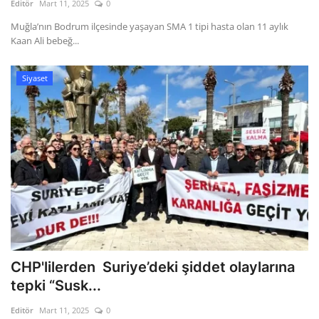
Editör
Mart 11, 2025
0
Muğla’nın Bodrum ilçesinde yaşayan SMA 1 tipi hasta olan 11 aylık
Kaan Ali bebeğ...
Siyaset
CHP'lilerden Suriye’deki şiddet olaylarına
tepki “Susk...
Editör
Mart 11, 2025
0