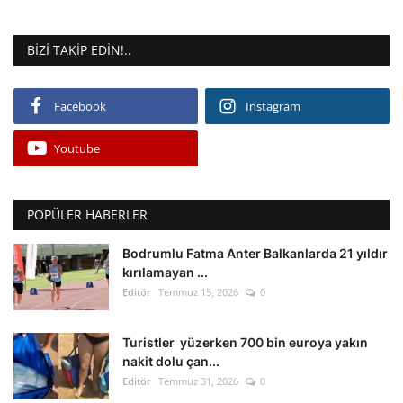
BIZI TAKIP EDIN!..
Facebook
Instagram
Youtube
POPÜLER HABERLER
Bodrumlu Fatma Anter Balkanlarda 21 yıldır
kırılamayan ...
Editör
Temmuz 15, 2026
0
Turistler yüzerken 700 bin euroya yakın
nakit dolu çan...
Editör
Temmuz 31, 2026
0