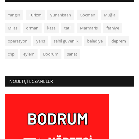
Yangın
Turizm
yunanistan
Göçmen
Muğla
Milas
orman
kaza
tatil
Marmaris
fethiye
operasyon
yarış
sahil güvenlik
belediye
deprem
chp
eylem
Bodrum
sanat
NÖBETÇI ECZANELER