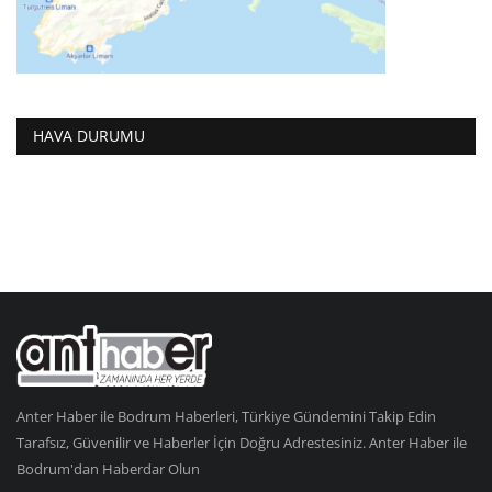
HAVA DURUMU
Anter Haber ile Bodrum Haberleri, Türkiye Gündemini Takip Edin
Tarafsız, Güvenilir ve Haberler İçin Doğru Adrestesiniz. Anter Haber ile
Bodrum'dan Haberdar Olun