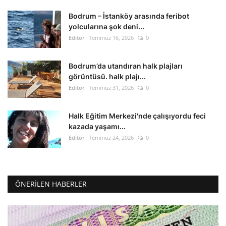
Bodrum – İstanköy arasında feribot
yolcularına şok deni...
Editör
Temmuz 16, 2026
0
Bodrum’da utandıran halk plajları
görüntüsü. halk plajı...
Editör
Temmuz 31, 2026
0
Halk Eğitim Merkezi'nde çalışıyordu feci
kazada yaşamı...
Editör
Temmuz 24, 2026
0
ÖNERILEN HABERLER