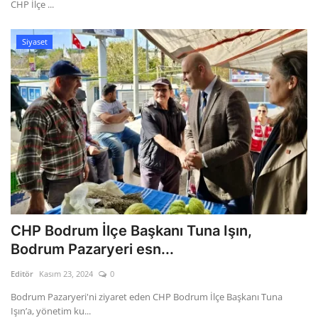
CHP İlçe ...
Siyaset
CHP Bodrum İlçe Başkanı Tuna Işın,
Bodrum Pazaryeri esn...
Editör
Kasım 23, 2024
0
Bodrum Pazaryeri'ni ziyaret eden CHP Bodrum İlçe Başkanı Tuna
Işın’a, yönetim ku...