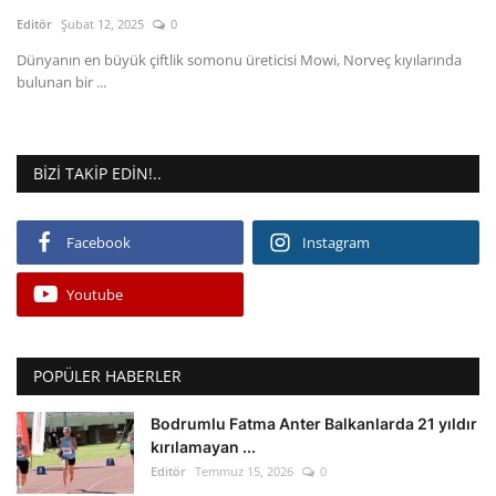
Kültür Sanat Tarih
Editör
Şubat 12, 2025
0
Sağlık
Dünyanın en büyük çiftlik somonu üreticisi Mowi, Norveç kıyılarında
bulunan bir ...
Ekonomi
Gündem
BIZI TAKIP EDIN!..
Dünya
Facebook
Instagram
Youtube
POPÜLER HABERLER
Bodrumlu Fatma Anter Balkanlarda 21 yıldır
kırılamayan ...
Editör
Temmuz 15, 2026
0