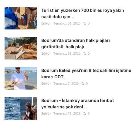
Turistler yüzerken 700 bin euroya yakın
nakit dolu çan...
Editör
Temmuz 31, 2026
0
Bodrum’da utandıran halk plajları
görüntüsü. halk plajı...
Editör
Temmuz 31, 2026
0
Bodrum Belediyesi'nin Bitez sahilini işletme
kararı ODT...
Editör
Temmuz 7, 2026
0
Bodrum – İstanköy arasında feribot
yolcularına şok deni...
Editör
Temmuz 16, 2026
0