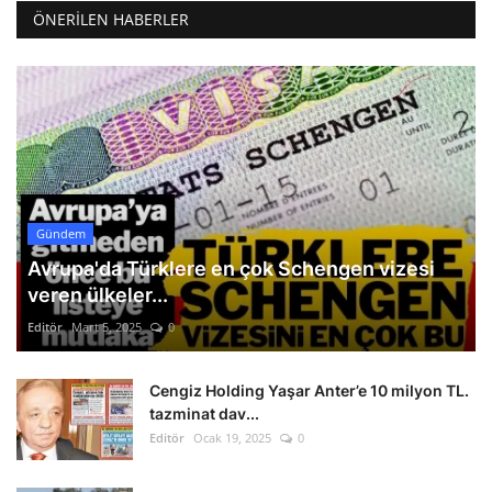
ÖNERILEN HABERLER
Gündem
Avrupa'da Türklere en çok Schengen vizesi
veren ülkeler...
Editör
Mart 5, 2025
0
Cengiz Holding Yaşar Anter’e 10 milyon TL.
tazminat dav...
Editör
Ocak 19, 2025
0