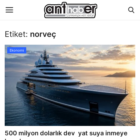
Etiket:
norveç
Künye
Ekonomi
Eğitim
Aktüel Magazin
Hakkımızda
İletişim
Asayiş
500 milyon dolarlık dev yat suya inmeye
Çevre