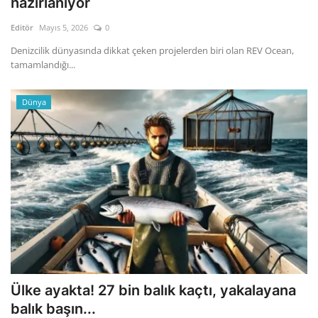
hazırlanıyor
Editör
Mayıs 5, 2026
0
Gizlilik Politikası
Denizcilik dünyasında dikkat çeken projelerden biri olan REV Ocean,
tamamlandığı...
Reklam ve İşbirliği
Bodrum Trafik Yoğunluk Haritası
Dünya
Turizm
Siyaset
Bodrum Nöbetçi Eczaneler
Köşe Yazarları
Spor
Ülke ayakta! 27 bin balık kaçtı, yakalayana
balık başın...