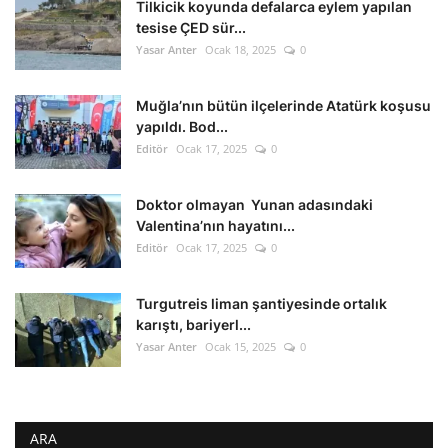
Tilkicik koyunda defalarca eylem yapılan
tesise ÇED sür...
Yasar Anter
Ocak 18, 2025
0
Muğla’nın bütün ilçelerinde Atatürk koşusu
yapıldı. Bod...
Editör
Ocak 17, 2025
0
Doktor olmayan Yunan adasındaki
Valentina’nın hayatını...
Editör
Ocak 17, 2025
0
Turgutreis liman şantiyesinde ortalık
karıştı, bariyerl...
Yasar Anter
Ocak 15, 2025
0
ARA