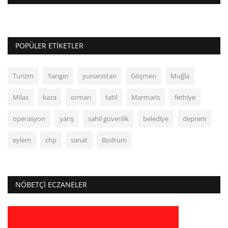
POPÜLER ETIKETLER
Turizm
Yangın
yunanistan
Göçmen
Muğla
Milas
kaza
orman
tatil
Marmaris
fethiye
operasyon
yarış
sahil güvenlik
belediye
deprem
eylem
chp
sanat
Bodrum
NÖBETÇI ECZANELER