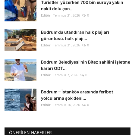
Turistler yüzerken 700 bin euroya yakın
nakit dolu çan...
Editör
Temmuz 31, 2026
0
Bodrum’da utandıran halk plajları
görüntüsü. halk plajı...
Editör
Temmuz 31, 2026
0
Bodrum Belediyesi'nin Bitez sahilini işletme
kararı ODT...
Editör
Temmuz 7, 2026
0
Bodrum – İstanköy arasında feribot
yolcularına şok deni...
Editör
Temmuz 16, 2026
0
ÖNERILEN HABERLER