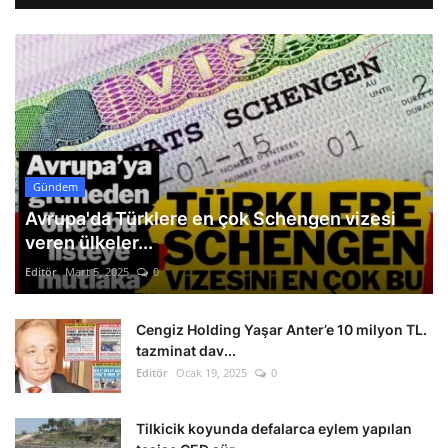
Gündem
Avrupa'da Türklere en çok Schengen vizesi
veren ülkeler...
Editör
Mart 5, 2025
0
Cengiz Holding Yaşar Anter’e 10 milyon TL.
tazminat dav...
Editör
Ocak 19, 2025
0
Tilkicik koyunda defalarca eylem yapılan