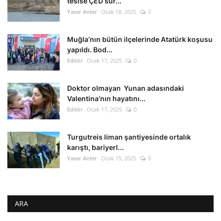
tesise ÇED sür...
Yasar Anter
Ocak 18, 2025
0
Muğla’nın bütün ilçelerinde Atatürk koşusu
yapıldı. Bod...
Editör
Ocak 17, 2025
0
Doktor olmayan Yunan adasındaki
Valentina’nın hayatını...
Editör
Ocak 17, 2025
0
Turgutreis liman şantiyesinde ortalık
karıştı, bariyerl...
Yasar Anter
Ocak 15, 2025
0
ARA