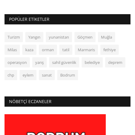
POPÜLER ETIKETLER
Turizm
Yangın
yunanistan
Göçmen
Muğla
Milas
kaza
orman
tatil
Marmaris
fethiye
operasyon
yarış
sahil güvenlik
belediye
deprem
chp
eylem
sanat
Bodrum
NÖBETÇI ECZANELER