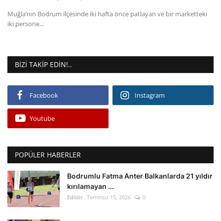
Kültür Sanat Tarih
Muğla’nın Bodrum ilçesinde iki hafta önce patlayan ve bir marketteki
iki persone...
Sağlık
Ekonomi
BIZI TAKIP EDIN!..
Gündem
Facebook
Instagram
Dünya
Youtube
POPÜLER HABERLER
Bodrumlu Fatma Anter Balkanlarda 21 yıldır
kırılamayan ...
Editör
Temmuz 15, 2026
0