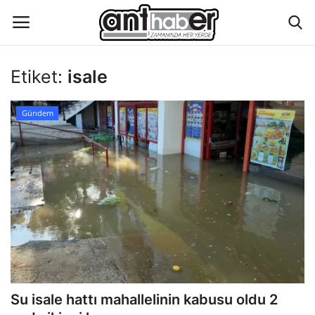
Etiket:
isale
Künye
Gündem
Eğitim
Aktüel Magazin
Hakkımızda
İletişim
Asayiş
Su isale hattı mahallelinin kabusu oldu 2
Çevre