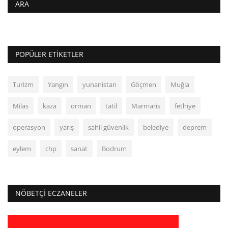
ARA
POPÜLER ETIKETLER
Turizm
Yangın
yunanistan
Göçmen
Muğla
Milas
kaza
orman
tatil
Marmaris
fethiye
operasyon
yarış
sahil güvenlik
belediye
deprem
eylem
chp
sanat
Bodrum
NÖBETÇI ECZANELER