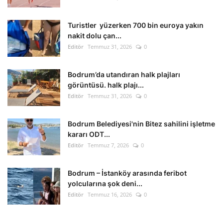
Kültür Sanat Tarih
Turistler yüzerken 700 bin euroya yakın
Sağlık
nakit dolu çan...
Editör
Temmuz 31, 2026
0
Ekonomi
Bodrum’da utandıran halk plajları
Gündem
görüntüsü. halk plajı...
Editör
Temmuz 31, 2026
0
Dünya
Bodrum Belediyesi'nin Bitez sahilini işletme
kararı ODT...
Editör
Temmuz 7, 2026
0
Bodrum – İstanköy arasında feribot
yolcularına şok deni...
Editör
Temmuz 16, 2026
0