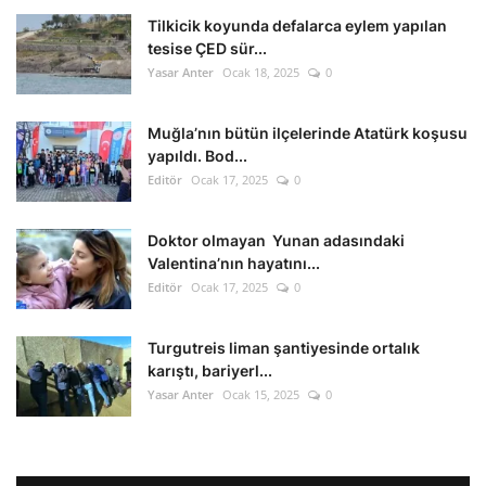
Tilkicik koyunda defalarca eylem yapılan
tesise ÇED sür...
Yasar Anter
Ocak 18, 2025
0
Muğla’nın bütün ilçelerinde Atatürk koşusu
yapıldı. Bod...
Editör
Ocak 17, 2025
0
Doktor olmayan Yunan adasındaki
Valentina’nın hayatını...
Editör
Ocak 17, 2025
0
Turgutreis liman şantiyesinde ortalık
karıştı, bariyerl...
Yasar Anter
Ocak 15, 2025
0