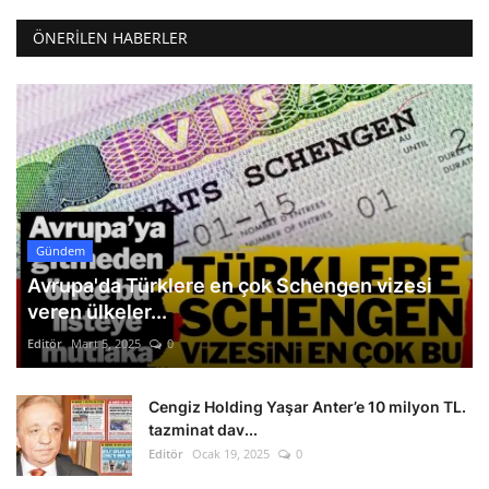
ÖNERILEN HABERLER
Gündem
Avrupa'da Türklere en çok Schengen vizesi
veren ülkeler...
Editör
Mart 5, 2025
0
Cengiz Holding Yaşar Anter’e 10 milyon TL.
tazminat dav...
Editör
Ocak 19, 2025
0