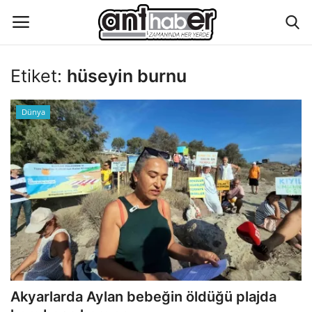
Etiket:
hüseyin burnu
Künye
Dünya
Eğitim
Aktüel Magazin
Hakkımızda
İletişim
Asayiş
Akyarlarda Aylan bebeğin öldüğü plajda
Çevre