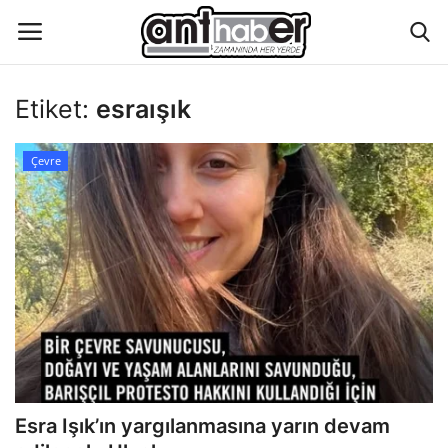
Etiket:
esraışık
Künye
Çevre
Eğitim
Aktüel Magazin
Hakkımızda
İletişim
Asayiş
Esra Işık’ın yargılanmasına yarın devam
Çevre