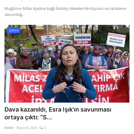
Kültür Sanat Tarih
Muğla’nın Milas ilçesine bağlı İkizköy Akbelen’de köyünü ve tarlalarını
savunduğ...
Sağlık
Çevre
Ekonomi
Gündem
Dünya
Dava kazanıldı, Esra Işık'ın savunması
ortaya çıktı: “S...
Editör
Mayıs 8, 2026
0