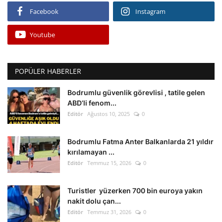
Facebook
Instagram
Youtube
POPÜLER HABERLER
Bodrumlu güvenlik görevlisi , tatile gelen
ABD’li fenom...
Editör
Ağustos 10, 2025
0
Bodrumlu Fatma Anter Balkanlarda 21 yıldır
kırılamayan ...
Editör
Temmuz 15, 2026
0
Turistler yüzerken 700 bin euroya yakın
nakit dolu çan...
Editör
Temmuz 31, 2026
0