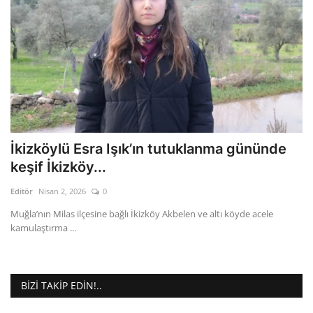
İkizköylü Esra Işık’ın tutuklanma gününde
keşif İkizköy...
Editör
Nisan 2, 2026
0
Muğla’nın Milas ilçesine bağlı İkizköy Akbelen ve altı köyde acele
kamulaştırma ...
BIZI TAKIP EDIN!..