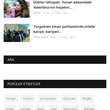
Doktor olmayan Yunan adasındaki
Valentina’nın hayatını...
Editör
Ocak 17, 2025
0
Turgutreis liman şantiyesinde ortalık
karıştı, bariyerl...
Yasar Anter
Ocak 15, 2025
0
ARA
POPÜLER ETIKETLER
Yangın
Turizm
yunanistan
Göçmen
Muğla
Milas
orman
kaza
tatil
Marmaris
fethiye