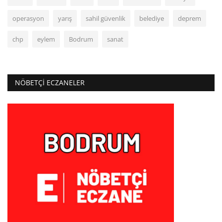
operasyon
yarış
sahil güvenlik
belediye
deprem
chp
eylem
Bodrum
sanat
NÖBETÇI ECZANELER