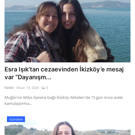
Esra Işık’tan cezaevinden İkizköy’e mesaj
var “Dayanışm...
Editör
Nisan 13, 2026
0
Muğla'nın Milas ilçesine bağlı İkizköy Akbelen'de 15 gün önce acele
kamulaştırma...
Gündem