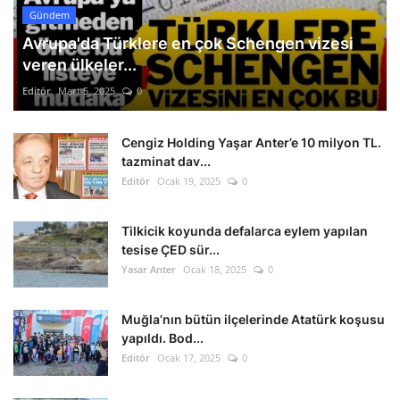
Gündem
Avrupa'da Türklere en çok Schengen vizesi
veren ülkeler...
Editör
Mart 5, 2025
0
Cengiz Holding Yaşar Anter’e 10 milyon TL.
tazminat dav...
Editör
Ocak 19, 2025
0
Tilkicik koyunda defalarca eylem yapılan
tesise ÇED sür...
Yasar Anter
Ocak 18, 2025
0
Muğla’nın bütün ilçelerinde Atatürk koşusu
yapıldı. Bod...
Editör
Ocak 17, 2025
0