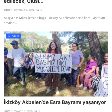
edilecek, Ulusl...
Editör
Temmuz 5, 2026
0
Gizlilik Politikası
Muğla’nın Milas ilçesine bağlı İkizköy Akbelen’de acele kamulaştırılan
arsaları...
Reklam ve İşbirliği
Bodrum Trafik Yoğunluk Haritası
Gündem
Turizm
Siyaset
Bodrum Nöbetçi Eczaneler
Köşe Yazarları
Spor
İkizköy Akbelen’de Esra Bayramı yaşanıyor
Editör
Mayıs 12, 2026
0