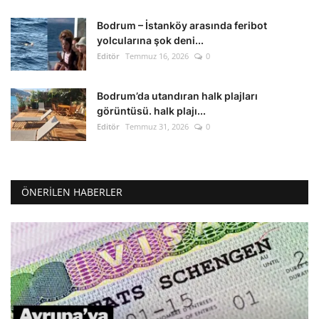
Bodrum – İstanköy arasında feribot
yolcularına şok deni...
Editör
Temmuz 16, 2026
0
Bodrum’da utandıran halk plajları
görüntüsü. halk plajı...
Editör
Temmuz 31, 2026
0
ÖNERILEN HABERLER