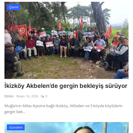
Çevre
İkizköy Akbelen’de gergin bekleyiş sürüyor
Editör
Nisan 16, 2026
0
Muğla’nın Milas ilçesine bağlı İkizköy, AKbelen ve 5 köyde köylülerin
gergin bek...
Gündem