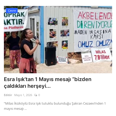
Çevre
Esra Işık’tan 1 Mayıs mesajı “bizden
çaldıkları herşeyi...
Editör
Mayıs 1, 2026
0
“Milas İkizköylü Esra Işık tutuklu bulunduğu Şakran Cezaevi’nden 1
mayıs mesajı ...