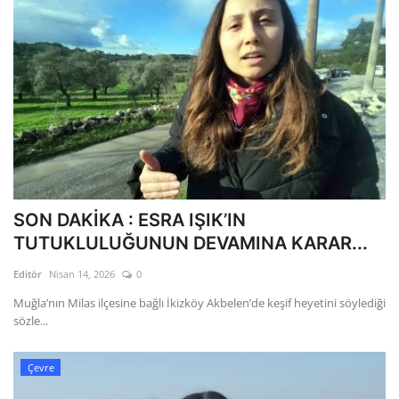
SON DAKİKA : ESRA IŞIK’IN
TUTUKLULUĞUNUN DEVAMINA KARAR...
Editör
Nisan 14, 2026
0
Muğla’nın Milas ilçesine bağlı İkizköy Akbelen’de keşif heyetini söylediği
sözle...
Çevre