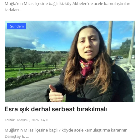
Muğla’nın Milas ilçesine bağlı İkizköy Akbelen’de acele kamulaştırılan
tarlaları...
Gündem
Esra ışık derhal serbest bırakılmalı
Editör
Mayıs 8, 2026
0
Muğla’nın Milas ilçesine bağlı 7 köyde acele kamulaştırma kararının
Danıştay 6. ...