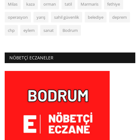
Milas
kaza
orman
tatil
Marmaris
fethiye
operasyon
yarış
sahil güvenlik
belediye
deprem
chp
eylem
sanat
Bodrum
NÖBETÇI ECZANELER