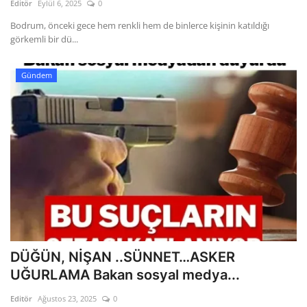
Editör
Eylül 6, 2025
0
Bodrum, önceki gece hem renkli hem de binlerce kişinin katıldığı
görkemli bir dü...
Gündem
DÜĞÜN, NİŞAN ..SÜNNET…ASKER
UĞURLAMA Bakan sosyal medya...
Editör
Ağustos 23, 2025
0