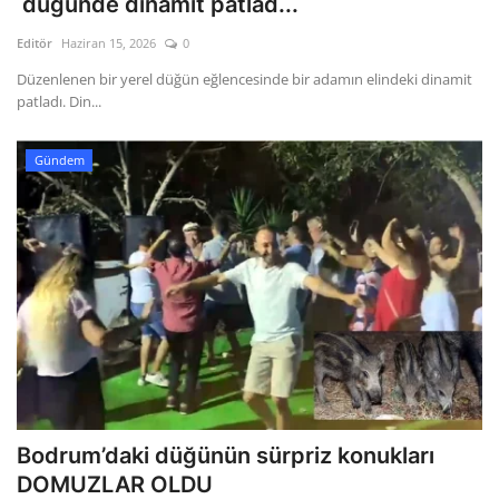
düğünde dinamit patlad...
Editör
Haziran 15, 2026
0
Gizlilik Politikası
Düzenlenen bir yerel düğün eğlencesinde bir adamın elindeki dinamit
patladı. Din...
Reklam ve İşbirliği
Bodrum Trafik Yoğunluk Haritası
Gündem
Turizm
Siyaset
Bodrum Nöbetçi Eczaneler
Köşe Yazarları
Spor
Bodrum’daki düğünün sürpriz konukları
DOMUZLAR OLDU