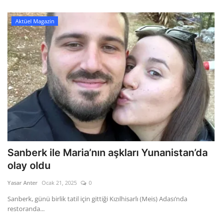
Aktüel Magazin
Sanberk ile Maria’nın aşkları Yunanistan’da
olay oldu
Yasar Anter
Ocak 21, 2025
0
Sanberk, günü birlik tatil için gittiği Kızılhisarlı (Meis) Adası’nda
restoranda...