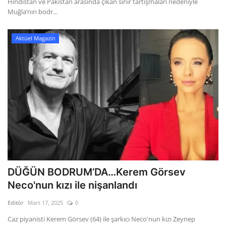
Hindistan ve Pakistan arasında çıkan sınır tartışmaları nedeniyle
Muğla’nın bodr...
Aktüel Magazin
DÜĞÜN BODRUM’DA…Kerem Görsev
Neco'nun kızı ile nişanlandı
Editör
Mart 17, 2025
0
Caz piyanisti Kerem Görsev (64) ile şarkıcı Neco'nun kızı Zeynep