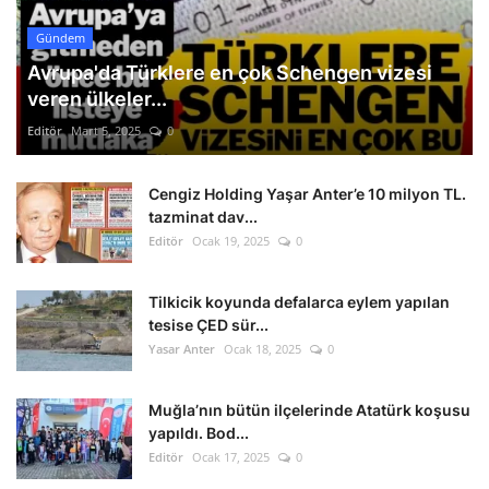
Gündem
Avrupa'da Türklere en çok Schengen vizesi
veren ülkeler...
Editör
Mart 5, 2025
0
Cengiz Holding Yaşar Anter’e 10 milyon TL.
tazminat dav...
Editör
Ocak 19, 2025
0
Tilkicik koyunda defalarca eylem yapılan
tesise ÇED sür...
Yasar Anter
Ocak 18, 2025
0
Muğla’nın bütün ilçelerinde Atatürk koşusu
yapıldı. Bod...
Editör
Ocak 17, 2025
0