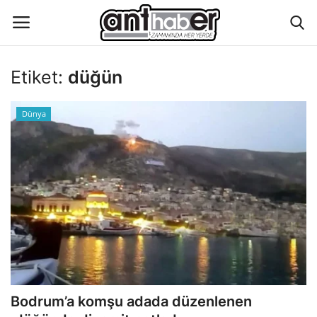
Etiket:
düğün
Künye
Dünya
Eğitim
Aktüel Magazin
Hakkımızda
İletişim
Asayiş
Bodrum’a komşu adada düzenlenen
Çevre