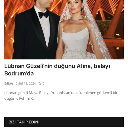
Lübnan Güzeli’nin düğünü Atina, balayı
Bodrum’da
Editör
Eylül 11, 2024
0
Lübnan güzeli Maya Reidy , Yunanistan'da düzenlenen görkemli bir
düğünle Fehmi K...
BIZI TAKIP EDIN!..