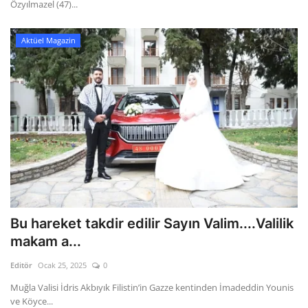
Özyılmazel (47)...
Aktüel Magazin
Bu hareket takdir edilir Sayın Valim....Valilik
makam a...
Editör
Ocak 25, 2025
0
Muğla Valisi İdris Akbıyık Filistin’in Gazze kentinden İmadeddin Younis
ve Köyce...