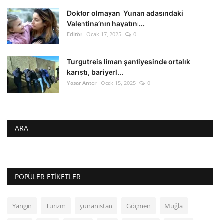
Doktor olmayan Yunan adasındaki
Valentina’nın hayatını...
Editör
Ocak 17, 2025
0
Turgutreis liman şantiyesinde ortalık
karıştı, bariyerl...
Yasar Anter
Ocak 15, 2025
0
ARA
POPÜLER ETIKETLER
Yangın
Turizm
yunanistan
Göçmen
Muğla