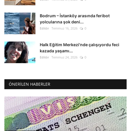
Bodrum – İstanköy arasında feribot
yolcularına şok deni...
Editör
Temmuz 16, 2026
0
Halk Eğitim Merkezi'nde çalışıyordu feci
kazada yaşamı...
Editör
Temmuz 24, 2026
0
ÖNERILEN HABERLER