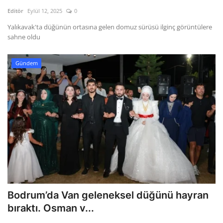
Kültür Sanat Tarih
Editör
Eylül 12, 2025
0
Sağlık
Yalıkavak'ta düğünün ortasına gelen domuz sürüsü ilginç görüntülere
sahne oldu
Ekonomi
Gündem
Gündem
Dünya
Bodrum’da Van geleneksel düğünü hayran
bıraktı. Osman v...