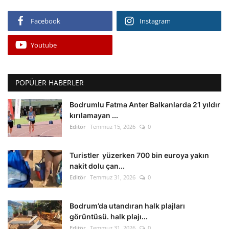
Facebook
Instagram
Youtube
POPÜLER HABERLER
Bodrumlu Fatma Anter Balkanlarda 21 yıldır
kırılamayan ...
Editör
Temmuz 15, 2026
0
Turistler yüzerken 700 bin euroya yakın
nakit dolu çan...
Editör
Temmuz 31, 2026
0
Bodrum’da utandıran halk plajları
görüntüsü. halk plajı...
Editör
Temmuz 31, 2026
0