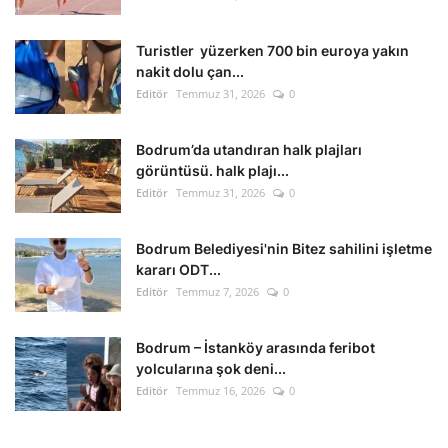
Kültür Sanat Tarih
Turistler yüzerken 700 bin euroya yakın
Sağlık
nakit dolu çan...
Editör
Temmuz 31, 2026
0
Ekonomi
Bodrum’da utandıran halk plajları
Gündem
görüntüsü. halk plajı...
Editör
Temmuz 31, 2026
0
Dünya
Bodrum Belediyesi'nin Bitez sahilini işletme
kararı ODT...
Editör
Temmuz 7, 2026
0
Bodrum – İstanköy arasında feribot
yolcularına şok deni...
Editör
Temmuz 16, 2026
0