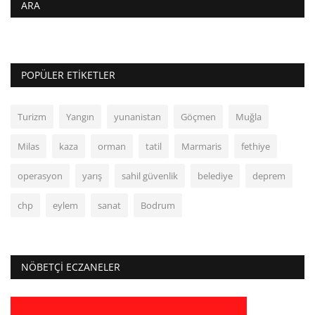
ARA
POPÜLER ETIKETLER
Turizm
Yangın
yunanistan
Göçmen
Muğla
Milas
kaza
orman
tatil
Marmaris
fethiye
operasyon
yarış
sahil güvenlik
belediye
deprem
chp
eylem
sanat
Bodrum
NÖBETÇI ECZANELER