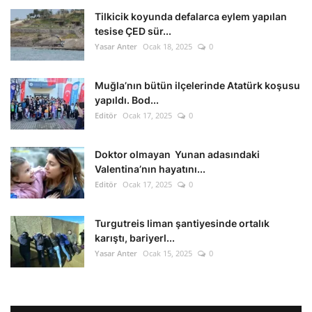
Tilkicik koyunda defalarca eylem yapılan
tesise ÇED sür...
Yasar Anter
Ocak 18, 2025
0
Muğla’nın bütün ilçelerinde Atatürk koşusu
yapıldı. Bod...
Editör
Ocak 17, 2025
0
Doktor olmayan Yunan adasındaki
Valentina’nın hayatını...
Editör
Ocak 17, 2025
0
Turgutreis liman şantiyesinde ortalık
karıştı, bariyerl...
Yasar Anter
Ocak 15, 2025
0