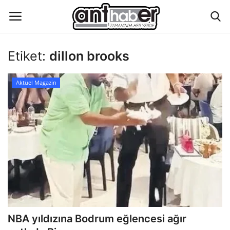
Etiket:
dillon brooks
Künye
Aktüel Magazin
Eğitim
Aktüel Magazin
Hakkımızda
İletişim
Asayiş
NBA yıldızına Bodrum eğlencesi ağır
Çevre