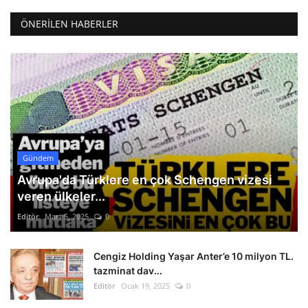
ÖNERILEN HABERLER
Gündem
Avrupa'da Türklere en çok Schengen vizesi
veren ülkeler...
Editör
Mart 5, 2025
0
Cengiz Holding Yaşar Anter’e 10 milyon TL.
tazminat dav...
Editör
Ocak 19, 2025
0