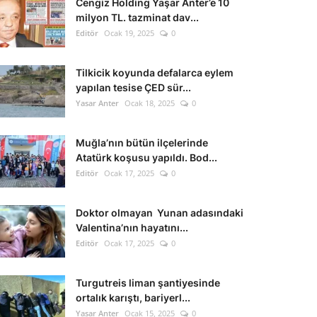
Cengiz Holding Yaşar Anter’e 10
milyon TL. tazminat dav...
Editör
Ocak 19, 2025
0
Tilkicik koyunda defalarca eylem
yapılan tesise ÇED sür...
Yasar Anter
Ocak 18, 2025
0
Muğla’nın bütün ilçelerinde
Atatürk koşusu yapıldı. Bod...
Editör
Ocak 17, 2025
0
Doktor olmayan Yunan adasındaki
Valentina’nın hayatını...
Editör
Ocak 17, 2025
0
Turgutreis liman şantiyesinde
ortalık karıştı, bariyerl...
Yasar Anter
Ocak 15, 2025
0