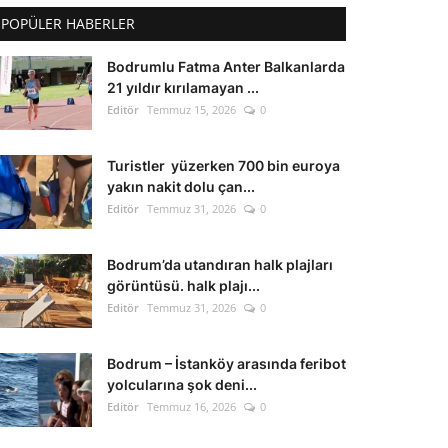
POPÜLER HABERLER
Bodrumlu Fatma Anter Balkanlarda
21 yıldır kırılamayan ...
Editör
Temmuz 15, 2026
0
Turistler yüzerken 700 bin euroya
yakın nakit dolu çan...
Editör
Temmuz 31, 2026
0
Bodrum’da utandıran halk plajları
görüntüsü. halk plajı...
Editör
Temmuz 31, 2026
0
Bodrum – İstanköy arasında feribot
yolcularına şok deni...
Editör
Temmuz 16, 2026
0