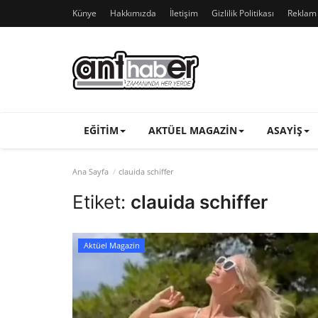
Künye
Hakkımızda
İletişim
Gizlilik Politikası
Reklam v
EĞITIM
AKTÜEL MAGAZIN
ASAYIŞ
Ana Sayfa
clauida schiffer
Etiket:
clauida schiffer
Aktüel Magazin