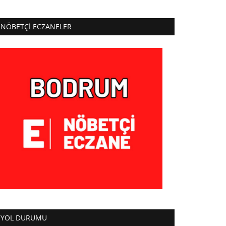
NÖBETÇI ECZANELER
YOL DURUMU