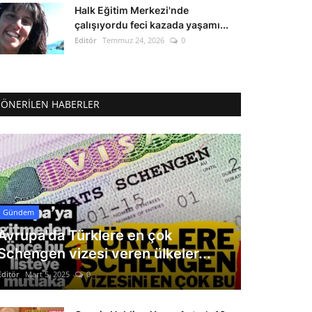
Halk Eğitim Merkezi'nde
çalışıyordu feci kazada yaşamı...
Editör
Temmuz 24, 2026
0
ÖNERILEN HABERLER
Gündem
Avrupa'da Türklere en çok
Schengen vizesi veren ülkeler...
Editör
Mart 5, 2025
0