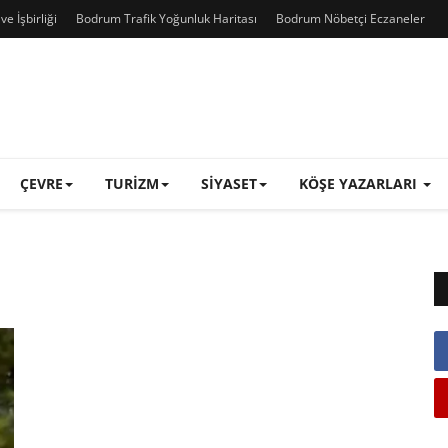
e İşbirliği
Bodrum Trafik Yoğunluk Haritası
Bodrum Nöbetçi Eczaneler
ÇEVRE
TURIZM
SIYASET
KÖŞE YAZARLARI