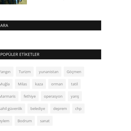
ARA
POPÜLER ETIKETLER
Yangın
Turizm
yunanistan
Göçmen
Muğla
Milas
kaza
orman
tatil
Marmaris
fethiye
operasyon
yarış
sahil güvenlik
belediye
deprem
chp
eylem
Bodrum
sanat