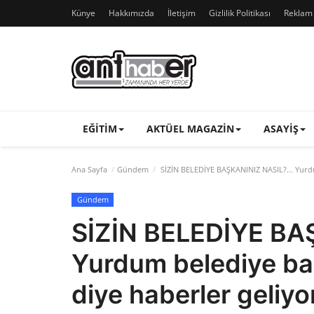
Künye
Hakkımızda
İletişim
Gizlilik Politikası
Reklam v
EĞITIM
AKTÜEL MAGAZIN
ASAYIŞ
Ana Sayfa
Gündem
SİZİN BELEDİYE BAŞKANINIZ NASIL?… Yurdu
Gündem
SİZİN BELEDİYE BA
Yurdum belediye ba
diye haberler geliy