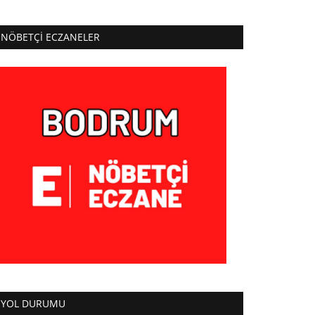
NÖBETÇI ECZANELER
YOL DURUMU