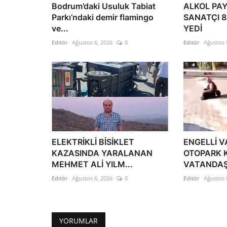
Bodrum’daki Usuluk Tabiat
ALKOL PA
Parkı’ndaki demir flamingo
SANATÇI 8
ve...
YEDİ
Editör
Ağustos 6, 2026
0
Editör
Ağustos 
ELEKTRİKLİ BİSİKLET
ENGELLİ 
KAZASINDA YARALANAN
OTOPARK 
MEHMET ALİ YILM...
VATANDAŞI
Editör
Ağustos 6, 2026
0
Editör
Ağustos 
YORUMLAR