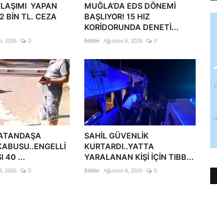
YLAŞIMI YAPAN
MUĞLA’DA EDS DÖNEMİ
2 BİN TL. CEZA
BAŞLIYOR! 15 HIZ
KORİDORUNDA DENETİ...
5, 2026
0
Editör
Ağustos 6, 2026
0
VATANDAŞA
SAHİL GÜVENLİK
KABUSU..ENGELLİ
KURTARDI..YATTA
 40 ...
YARALANAN KİŞİ İÇİN TIBB...
8, 2026
0
Editör
Ağustos 6, 2026
0