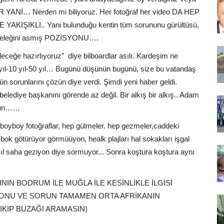
YANİ… Nerden mi biliyoruz. Her fotoğraf her video DA HEP
ŞIKLI.. Yani bulunduğu kentin tüm sorununu gürültüsü,
miş eleğini asmış POZİSYONU….
leceğe hazırlıyoruz”
diye bilboardlar asılı. Kardeşim ne
yıl-10 yıl-50 yıl… Bugünü düşünün bugünü, size bu vatandaş
ün sorunlarını çözün diye verdi. Şimdi yeni haber geldi.
lediye başkanını görende az değil. Bir alkış bir alkış.. Adam
olsun……
oyboy fotoğraflar, hep gülmeler. hep gezmeler,caddeki
k götürüyor görmüüyon, healk plajları hal sokakları işgal
ıl saha geziyon diye sormuyor... Sonra koştura koştura aynı
NIN BODRUM İLE MUĞLA İLE KESİNLİKLE İLGİSİ
 KONU VE SORUN TAMAMEN ORTA AFRİKANIN
KIP BUZAĞI ARAMASIN)