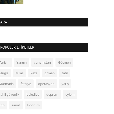
ARA
POPÜLER ETIKETLER
Turizm
Yangın
yunanistan
Göçmen
Muğla
Milas
kaza
orman
tatil
Marmaris
fethiye
operasyon
yarış
sahil güvenlik
belediye
deprem
eylem
chp
sanat
Bodrum