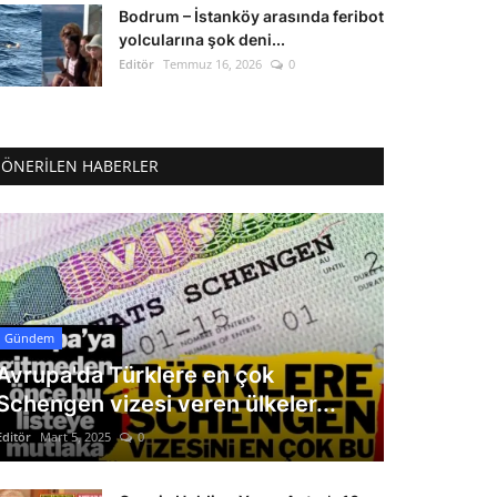
Bodrum – İstanköy arasında feribot
yolcularına şok deni...
Editör
Temmuz 16, 2026
0
ÖNERILEN HABERLER
Gündem
Avrupa'da Türklere en çok
Schengen vizesi veren ülkeler...
Editör
Mart 5, 2025
0