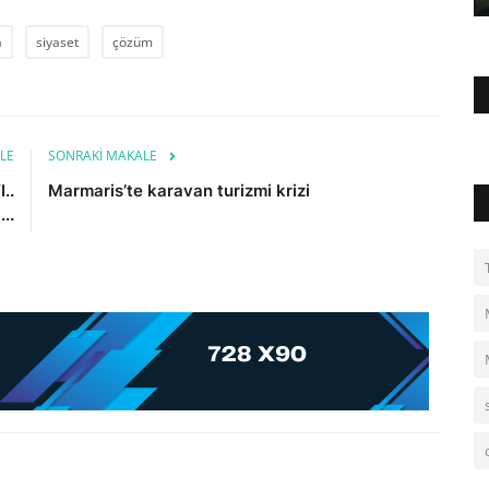
a
siyaset
çözüm
LE
SONRAKI MAKALE
..
Marmaris’te karavan turizmi krizi
..