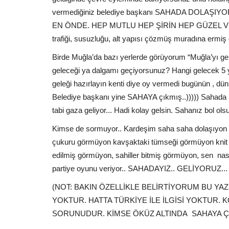
vermediğiniz belediye başkanı SAHADA DOLAŞIYOR 
EN ÖNDE. HEP MUTLU HEP ŞİRİN HEP GÜZEL VE YAKI
trafiği, susuzluğu, alt yapısı çözmüş muradına er
Birde Muğla’da bazı yerlerde görüyorum “Muğla’yı ge
geleceği ya dalgamı geçiyorsunuz? Hangi gelecek 5 
geleği hazırlayın kenti diye oy vermedi bugünün , dün
Belediye başkanı yine SAHAYA çıkmış..))))) Sahada be
tabi gaza geliyor... Hadi kolay gelsin. Sahanız bol 
Kimse de sormuyor.. Kardeşim saha saha dolaşıyon b
çukuru görmüyon kavşaktaki tümseği görmüyon knit bo
edilmiş görmüyon, sahiller bitmiş görmüyon, sen nas
partiye oyunu veriyor.. SAHADAYIZ.. GELİYORUZ...
(NOT: BAKIN ÖZELLİKLE BELİRTİYORUM BU YAZI
YOKTUR. HATTA TÜRKİYE İLE İLGİSİ YOKTUR.
SORUNUDUR. KİMSE ÖKÜZ ALTINDA SAHAYA ÇI