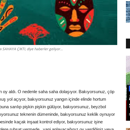
 SAHAYA ÇIKTI, diye haberler geliyor…
an oy aldı. O nedenle saha saha dolaşıyor. Bakıyorsunuz, çöp
muş yol açıyor, bakıyorsunuz yangın içinde elinde hortum
una sarılıp pişkin pişkin gülüyor, bakıyorsunuz, beyzbol
bakıyorsunuz teknenin dümeninde, bakıyorsunuz keklik oynuyor
esinde kaçak inşaat kontrol ediyor, bakıyorsunuz işine
lere ruhsat vermede , yani anlayacağınız oy verdiğiniz veya