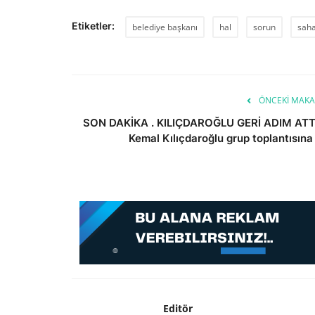
Etiketler:
belediye başkanı
hal
sorun
sah
ÖNCEKI MAKA
SON DAKİKA . KILIÇDAROĞLU GERİ ADIM ATTI
Kemal Kılıçdaroğlu grup toplantısına .
Editör