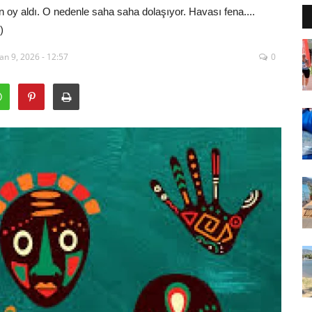
n oy aldı. O nedenle saha saha dolaşıyor. Havası fena....
)
an 9, 2026 - 12:57
0