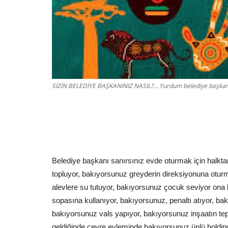
SİZİN BELEDİYE BAŞKANINIZ NASIL?… Yurdum belediye başkanı
Belediye başkanı sanırsınız evde oturmak için halkt
topluyor, bakıyorsunuz greyderin direksiyonuna otur
alevlere su tutuyor, bakıyorsunuz çocuk seviyor ona b
sopasına kullanıyor, bakıyorsunuz, penaltı atıyor, 
bakıyorsunuz vals yapıyor, bakıyorsunuz inşaatın tep
geldiğinde çevre eyleminde bakıyorsunuz ünlü holding