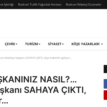
e İşbirliği
Bodrum Trafik Yoğunluk Haritası
Bodrum Nöbetçi Eczaneler
ÇEVRE
TURIZM
SIYASET
KÖŞE YAZARLARI
m belediye başkanı SAHAYA ÇIKTI, diye haberler geliyor…
ŞKANINIZ NASIL?…
şkanı SAHAYA ÇIKTI,
or…