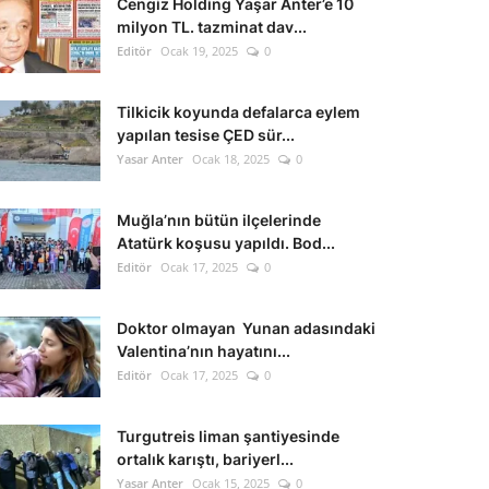
Cengiz Holding Yaşar Anter’e 10
milyon TL. tazminat dav...
Editör
Ocak 19, 2025
0
Tilkicik koyunda defalarca eylem
yapılan tesise ÇED sür...
Yasar Anter
Ocak 18, 2025
0
Muğla’nın bütün ilçelerinde
Atatürk koşusu yapıldı. Bod...
Editör
Ocak 17, 2025
0
Doktor olmayan Yunan adasındaki
Valentina’nın hayatını...
Editör
Ocak 17, 2025
0
Turgutreis liman şantiyesinde
ortalık karıştı, bariyerl...
Yasar Anter
Ocak 15, 2025
0