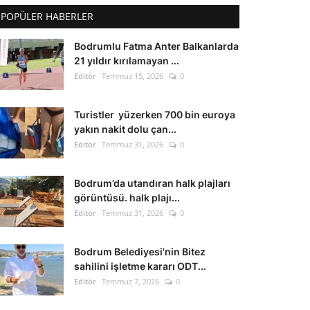
POPÜLER HABERLER
Bodrumlu Fatma Anter Balkanlarda
21 yıldır kırılamayan ...
Editör
Temmuz 15, 2026
0
Turistler yüzerken 700 bin euroya
yakın nakit dolu çan...
Editör
Temmuz 31, 2026
0
Bodrum’da utandıran halk plajları
görüntüsü. halk plajı...
Editör
Temmuz 31, 2026
0
Bodrum Belediyesi'nin Bitez
sahilini işletme kararı ODT...
Editör
Temmuz 7, 2026
0