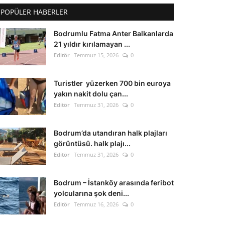
POPÜLER HABERLER
Bodrumlu Fatma Anter Balkanlarda
21 yıldır kırılamayan ...
Editör
Temmuz 15, 2026
0
Turistler yüzerken 700 bin euroya
yakın nakit dolu çan...
Editör
Temmuz 31, 2026
0
Bodrum’da utandıran halk plajları
görüntüsü. halk plajı...
Editör
Temmuz 31, 2026
0
Bodrum – İstanköy arasında feribot
yolcularına şok deni...
Editör
Temmuz 16, 2026
0