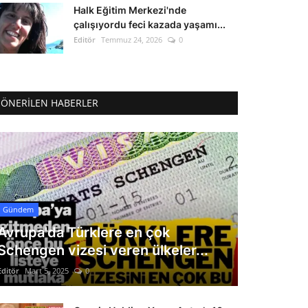
Halk Eğitim Merkezi'nde
çalışıyordu feci kazada yaşamı...
Editör
Temmuz 24, 2026
0
ÖNERILEN HABERLER
Gündem
Avrupa'da Türklere en çok
Schengen vizesi veren ülkeler...
Editör
Mart 5, 2025
0