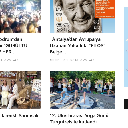
Bodrum’dan
Antalya’dan Avrupa’ya
var "GÜRÜLTÜ
Uzanan Yolculuk: “FİLOS”
 HER...
Belge...
4, 2026
0
Editör
Temmuz 18, 2026
0
ok renkli Sarımsak
12. Uluslararası Yoga Günü
Turgutreis’te kutlandı