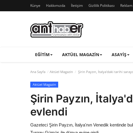
Künye
Hakkımızda
İletişim
Gizlilik Politikası
Reklam v
EĞITIM
AKTÜEL MAGAZIN
ASAYIŞ
Ana Sayfa
Aktüel Magazin
Şirin Payzın, İtalya'daki tarihi sara
Aktüel Magazin
Şirin Payzın, İtalya'
evlendi
Gazeteci Şirin Payzın, İtalya'nın Venedik kentinde bu
Turgay Gümüş ile dünya evine girdi.