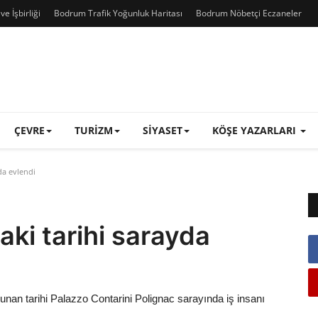
e İşbirliği
Bodrum Trafik Yoğunluk Haritası
Bodrum Nöbetçi Eczaneler
ÇEVRE
TURIZM
SIYASET
KÖŞE YAZARLARI
yda evlendi
daki tarihi sarayda
lunan tarihi Palazzo Contarini Polignac sarayında iş insanı