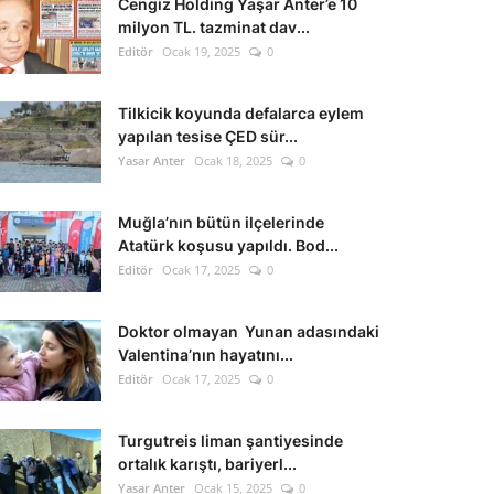
Cengiz Holding Yaşar Anter’e 10
milyon TL. tazminat dav...
Editör
Ocak 19, 2025
0
Tilkicik koyunda defalarca eylem
yapılan tesise ÇED sür...
Yasar Anter
Ocak 18, 2025
0
Muğla’nın bütün ilçelerinde
Atatürk koşusu yapıldı. Bod...
Editör
Ocak 17, 2025
0
Doktor olmayan Yunan adasındaki
Valentina’nın hayatını...
Editör
Ocak 17, 2025
0
Turgutreis liman şantiyesinde
ortalık karıştı, bariyerl...
Yasar Anter
Ocak 15, 2025
0