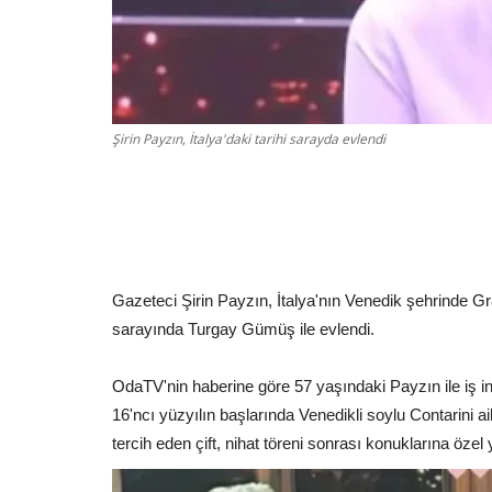
Şirin Payzın, İtalya'daki tarihi sarayda evlendi
Gazeteci Şirin Payzın, İtalya'nın Venedik şehrinde G
sarayında Turgay Gümüş ile evlendi.
OdaTV'nin haberine göre 57 yaşındaki Payzın ile iş ins
16'ncı yüzyılın başlarında Venedikli soylu Contarini aile
tercih eden çift, nihat töreni sonrası konuklarına özel