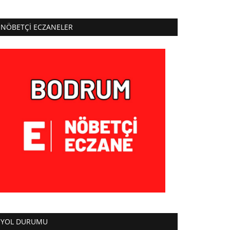
NÖBETÇI ECZANELER
YOL DURUMU