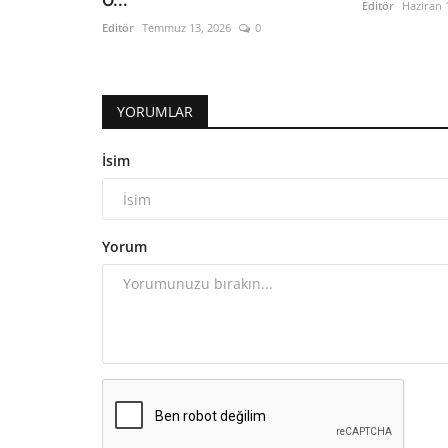
O...
Editör
Haziran 
Editör
Temmuz 13, 2026
0
YORUMLAR
İsim
Yorum