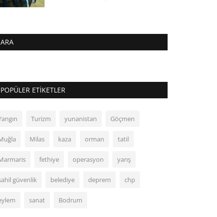
ARA
POPÜLER ETIKETLER
Yangın
Turizm
yunanistan
Göçmen
Muğla
Milas
kaza
orman
tatil
Marmaris
fethiye
operasyon
yarış
sahil güvenlik
belediye
deprem
chp
eylem
sanat
Bodrum