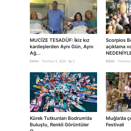
MUCİZE TESADÜF: İkiz kız
Scorpios 
kardeşlerden Aynı Gün, Aynı
açıklama 
Ağ...
NEDENİYLE
Editör
Temmuz 9, 2026
0
Editör
Temmuz 
Kürek Tutkunları Bodrum’da
Muğla’da ç
Buluştu, Renkli Görüntüler
Festivali