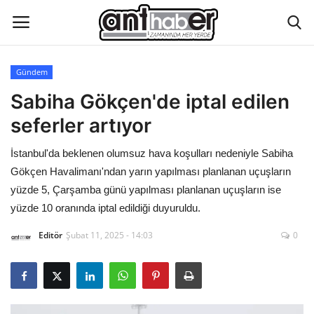
Gündem
Künye
Sabiha Gökçen'de iptal edilen
seferler artıyor
Eğitim
İstanbul'da beklenen olumsuz hava koşulları nedeniyle Sabiha
Aktüel Magazin
Gökçen Havalimanı'ndan yarın yapılması planlanan uçuşların
yüzde 5, Çarşamba günü yapılması planlanan uçuşların ise
Hakkımızda
yüzde 10 oranında iptal edildiği duyuruldu.
Editör
Şubat 11, 2025 - 14:03
0
İletişim
Asayiş
Çevre