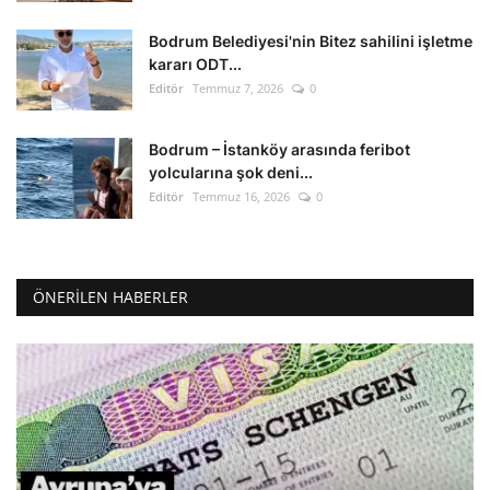
Bodrum Belediyesi'nin Bitez sahilini işletme
kararı ODT...
Editör
Temmuz 7, 2026
0
Bodrum – İstanköy arasında feribot
yolcularına şok deni...
Editör
Temmuz 16, 2026
0
ÖNERILEN HABERLER