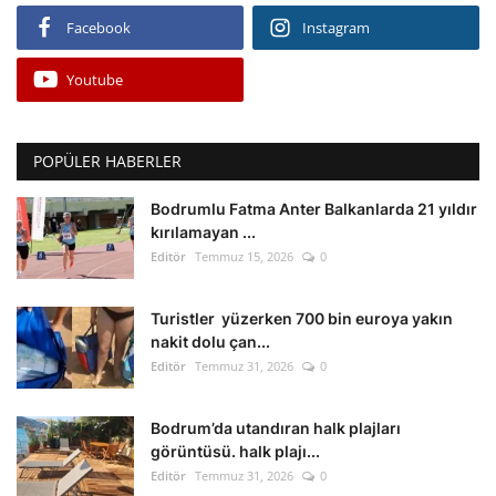
Facebook
Instagram
Youtube
POPÜLER HABERLER
Bodrumlu Fatma Anter Balkanlarda 21 yıldır
kırılamayan ...
Editör
Temmuz 15, 2026
0
Turistler yüzerken 700 bin euroya yakın
nakit dolu çan...
Editör
Temmuz 31, 2026
0
Bodrum’da utandıran halk plajları
görüntüsü. halk plajı...
Editör
Temmuz 31, 2026
0