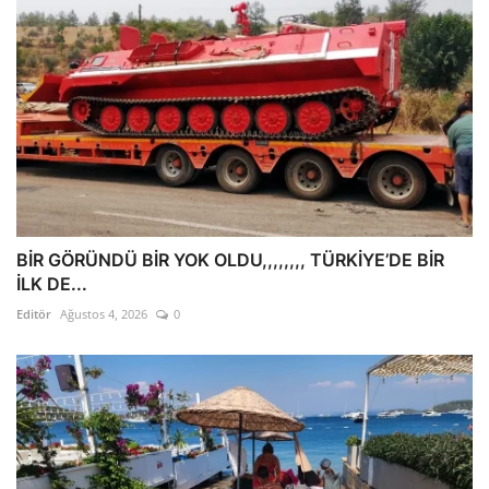
BİR GÖRÜNDÜ BİR YOK OLDU,,,,,,,, TÜRKİYE’DE BİR
İLK DE...
Editör
Ağustos 4, 2026
0