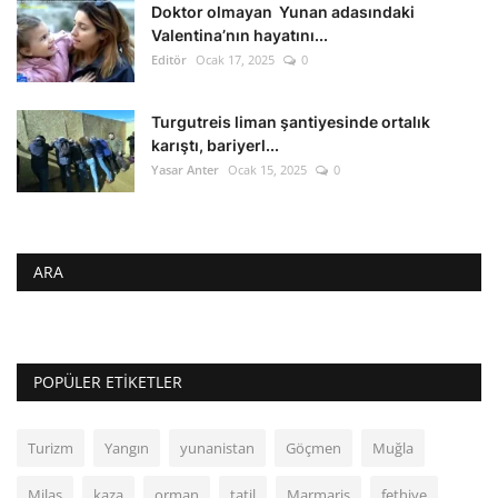
Doktor olmayan Yunan adasındaki
Valentina’nın hayatını...
Editör
Ocak 17, 2025
0
Turgutreis liman şantiyesinde ortalık
karıştı, bariyerl...
Yasar Anter
Ocak 15, 2025
0
ARA
POPÜLER ETIKETLER
Turizm
Yangın
yunanistan
Göçmen
Muğla
Milas
kaza
orman
tatil
Marmaris
fethiye