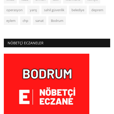
operasyon
yarış
sahil güvenlik
belediye
deprem
eylem
chp
sanat
Bodrum
NÖBETÇI ECZANELER