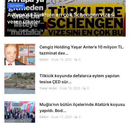
Gündem
Avrupa'da Türklere en çok Schengen vizesi
veren ülkeler...
Editör
Mart 5, 2025
0
Cengiz Holding Yaşar Anter’e 10 milyon TL.
tazminat dav...
Editör
Ocak 19, 2025
0
Tilkicik koyunda defalarca eylem yapılan
tesise ÇED sür...
Yasar Anter
Ocak 18, 2025
0
Muğla’nın bütün ilçelerinde Atatürk koşusu
yapıldı. Bod...
Editör
Ocak 17, 2025
0