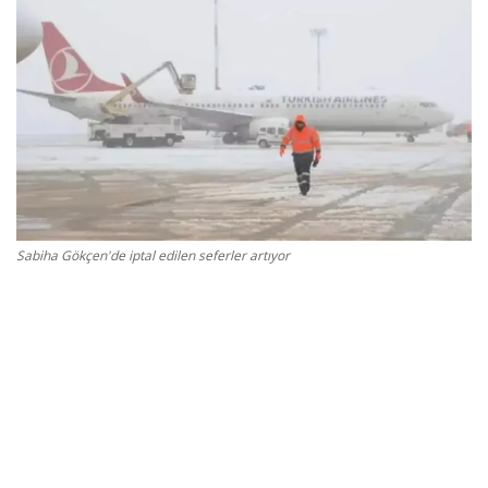
Gizlilik Politikası
Reklam ve İşbirliği
Bodrum Trafik Yoğunluk Haritası
Turizm
Sabiha Gökçen'de iptal edilen seferler artıyor
Siyaset
Bodrum Nöbetçi Eczaneler
Köşe Yazarları
Spor