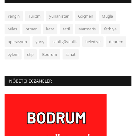
Yangın
Turizm
yunanistan
Göçmen
Muğla
Milas
orman
kaza
tatil
Marmaris
fethiye
operasyon
yarış
sahil güvenlik
belediye
deprem
eylem
chp
Bodrum
sanat
NÖBETÇI ECZANELER