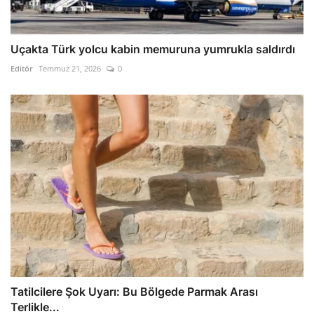
Uçakta Türk yolcu kabin memuruna yumrukla saldırdı
Editör
Temmuz 21, 2026
0
Tatilcilere Şok Uyarı: Bu Bölgede Parmak Arası
Terlikle...