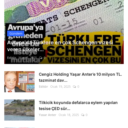
Gündem
Avrupa'da Türklere en çok Schengen vizesi
veren ülkeler...
Editör
Mart 5, 2025
0
Cengiz Holding Yaşar Anter’e 10 milyon TL.
tazminat dav...
Editör
Ocak 19, 2025
0
Tilkicik koyunda defalarca eylem yapılan
tesise ÇED sür...
Yasar Anter
Ocak 18, 2025
0