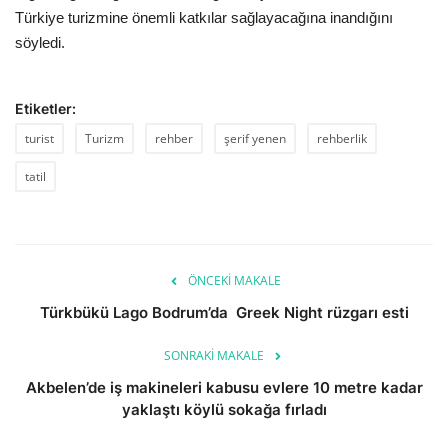
Türkiye turizmine önemli katkılar sağlayacağına inandığını
söyledi.
Etiketler:
turist
Turizm
rehber
şerif yenen
rehberlik
tatil
ÖNCEKI MAKALE
Türkbükü Lago Bodrum’da Greek Night rüzgarı esti
SONRAKI MAKALE
Akbelen’de iş makineleri kabusu evlere 10 metre kadar
yaklaştı köylü sokağa fırladı