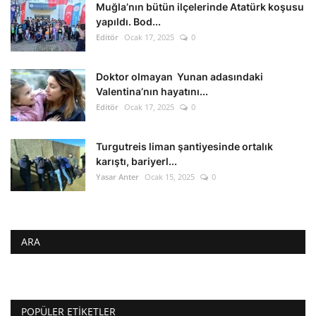
Muğla’nın bütün ilçelerinde Atatürk koşusu
yapıldı. Bod...
Editör
Ocak 17, 2025
0
Doktor olmayan Yunan adasındaki
Valentina’nın hayatını...
Editör
Ocak 17, 2025
0
Turgutreis liman şantiyesinde ortalık
karıştı, bariyerl...
Yasar Anter
Ocak 15, 2025
0
ARA
POPÜLER ETIKETLER