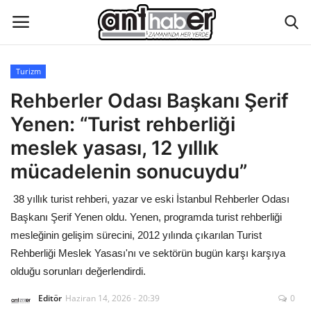
Turizm
Künye
Rehberler Odası Başkanı Şerif
Yenen: “Turist rehberliği
Eğitim
meslek yasası, 12 yıllık
Aktüel Magazin
mücadelenin sonucuydu”
38 yıllık turist rehberi, yazar ve eski İstanbul Rehberler Odası
Hakkımızda
Başkanı Şerif Yenen oldu. Yenen, programda turist rehberliği
İletişim
mesleğinin gelişim sürecini, 2012 yılında çıkarılan Turist
Rehberliği Meslek Yasası'nı ve sektörün bugün karşı karşıya
Asayiş
olduğu sorunları değerlendirdi.
Editör
Haziran 14, 2026 - 20:39
0
Çevre