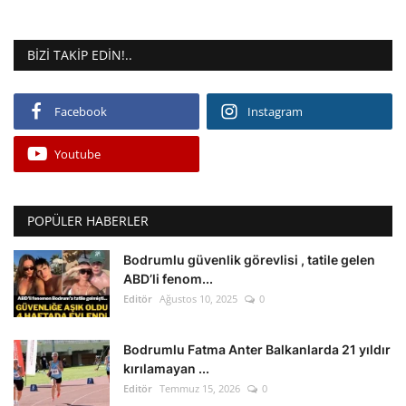
BIZI TAKIP EDIN!..
Facebook
Instagram
Youtube
POPÜLER HABERLER
Bodrumlu güvenlik görevlisi , tatile gelen
ABD’li fenom...
Editör
Ağustos 10, 2025
0
Bodrumlu Fatma Anter Balkanlarda 21 yıldır
kırılamayan ...
Editör
Temmuz 15, 2026
0