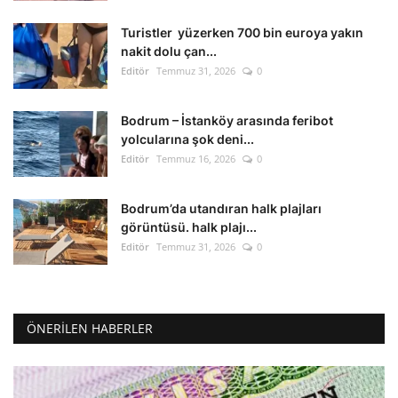
Turistler yüzerken 700 bin euroya yakın
nakit dolu çan...
Editör
Temmuz 31, 2026
0
Bodrum – İstanköy arasında feribot
yolcularına şok deni...
Editör
Temmuz 16, 2026
0
Bodrum’da utandıran halk plajları
görüntüsü. halk plajı...
Editör
Temmuz 31, 2026
0
ÖNERILEN HABERLER