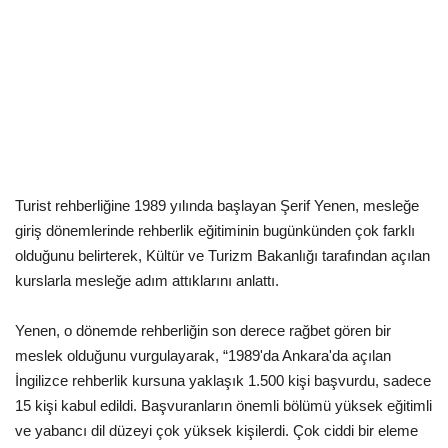
Kültür Sanat Tarih
Sağlık
Ekonomi
Gündem
Turist rehberliğine 1989 yılında başlayan Şerif Yenen, mesleğe
Dünya
giriş dönemlerinde rehberlik eğitiminin bugünkünden çok farklı
olduğunu belirterek, Kültür ve Turizm Bakanlığı tarafından açılan
kurslarla mesleğe adım attıklarını anlattı.
Yenen, o dönemde rehberliğin son derece rağbet gören bir
meslek olduğunu vurgulayarak, “1989'da Ankara'da açılan
İngilizce rehberlik kursuna yaklaşık 1.500 kişi başvurdu, sadece
15 kişi kabul edildi. Başvuranların önemli bölümü yüksek eğitimli
ve yabancı dil düzeyi çok yüksek kişilerdi. Çok ciddi bir eleme