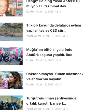
Cengiz Holding Yaşar Anter’e 10
milyon TL. tazminat dav...
Editör
Ocak 19, 2025
0
Tilkicik koyunda defalarca eylem
yapılan tesise ÇED sür...
Yasar Anter
Ocak 18, 2025
0
Muğla’nın bütün ilçelerinde
Atatürk koşusu yapıldı. Bod...
Editör
Ocak 17, 2025
0
Doktor olmayan Yunan adasındaki
Valentina’nın hayatını...
Editör
Ocak 17, 2025
0
Turgutreis liman şantiyesinde
ortalık karıştı, bariyerl...
Yasar Anter
Ocak 15, 2025
0