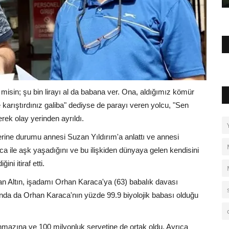
 misin; şu bin lirayı al da babana ver. Ona, aldığımız kömür
e karıştırdınız galiba" dediyse de parayı veren yolcu, "Sen
ek olay yerinden ayrıldı.
erine durumu annesi Suzan Yıldırım'a anlattı ve annesi
a ile aşk yaşadığını ve bu ilişkiden dünyaya gelen kendisini
ni itiraf etti.
an Altın, işadamı Orhan Karaca'ya (63) babalık davası
da da Orhan Karaca'nın yüzde 99.9 biyolojik babası olduğu
nmazına ve 100 milyonluk servetine de ortak oldu. Ayrıca