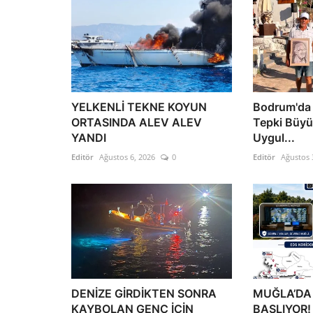
YELKENLİ TEKNE KOYUN
Bodrum'da K
ORTASINDA ALEV ALEV
Tepki Büyü
YANDI
Uygul...
Editör
Ağustos 6, 2026
0
Editör
Ağustos 
DENİZE GİRDİKTEN SONRA
MUĞLA’DA
KAYBOLAN GENÇ İÇİN
BAŞLIYOR! 