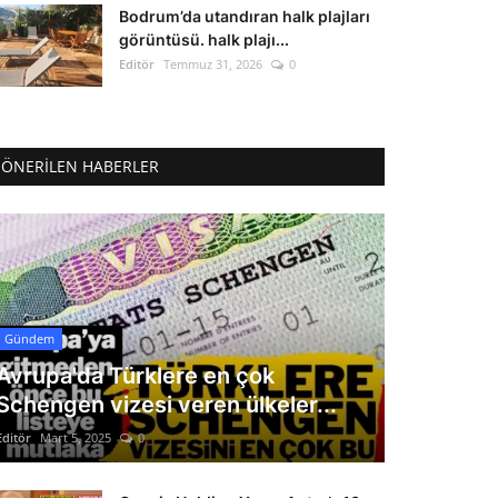
Bodrum’da utandıran halk plajları
görüntüsü. halk plajı...
Editör
Temmuz 31, 2026
0
ÖNERILEN HABERLER
Gündem
Avrupa'da Türklere en çok
Schengen vizesi veren ülkeler...
Editör
Mart 5, 2025
0