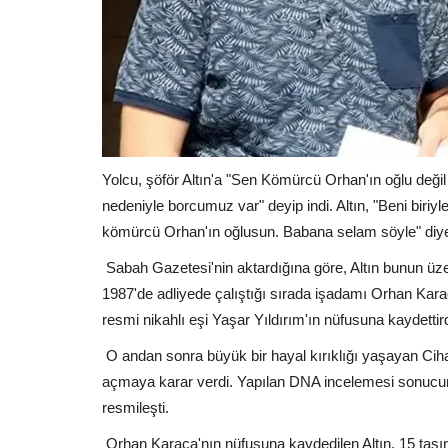
Yolcu, şöför Altın'a "Sen Kömürcü Orhan'ın oğlu değil
nedeniyle borcumuz var" deyip indi. Altın, "Beni biriyl
kömürcü Orhan'ın oğlusun. Babana selam söyle" diyer
Sabah Gazetesi'nin aktardığına göre, Altın bunun üz
1987'de adliyede çalıştığı sırada işadamı Orhan Karac
resmi nikahlı eşi Yaşar Yıldırım'ın nüfusuna kaydettirdiği
O andan sonra büyük bir hayal kırıklığı yaşayan Cih
açmaya karar verdi. Yapılan DNA incelemesi sonucun
resmileşti.
Orhan Karaca'nın nüfusuna kaydedilen Altın, 15 taşı