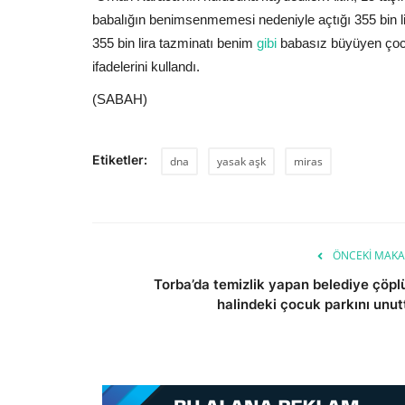
babalığın benimsenmemesi nedeniyle açtığı 355 bin li
355 bin lira tazminatı benim
gibi
babasız büyüyen çoc
ifadelerini kullandı.
(SABAH)
Etiketler:
dna
yasak aşk
miras
ÖNCEKI MAKA
Torba’da temizlik yapan belediye çöpl
halindeki çocuk parkını unut