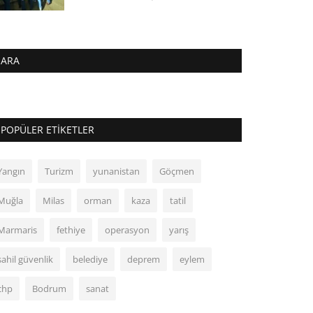
ARA
POPÜLER ETIKETLER
Yangın
Turizm
yunanistan
Göçmen
Muğla
Milas
orman
kaza
tatil
Marmaris
fethiye
operasyon
yarış
sahil güvenlik
belediye
deprem
eylem
chp
Bodrum
sanat