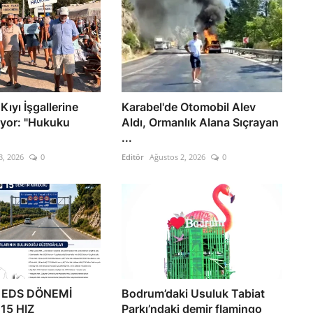
ıyı İşgallerine
Karabel'de Otomobil Alev
yor: "Hukuku
Aldı, Ormanlık Alana Sıçrayan
...
3, 2026
0
Editör
Ağustos 2, 2026
0
 EDS DÖNEMİ
Bodrum’daki Usuluk Tabiat
15 HIZ
Parkı’ndaki demir flamingo