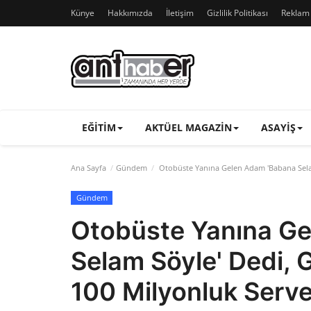
Künye
Hakkımızda
İletişim
Gizlilik Politikası
Reklam v
EĞITIM
AKTÜEL MAGAZIN
ASAYIŞ
Ana Sayfa
Gündem
Otobüste Yanına Gelen Adam 'Babana Selam
Gündem
Otobüste Yanına G
Selam Söyle' Dedi, 
100 Milyonluk Serve