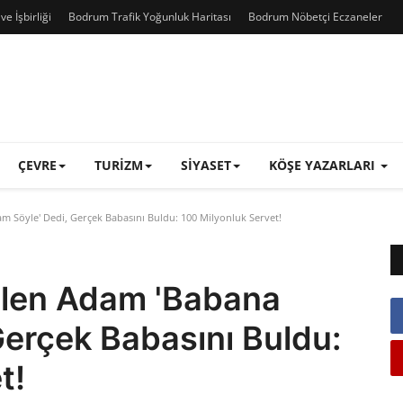
e İşbirliği
Bodrum Trafik Yoğunluk Haritası
Bodrum Nöbetçi Eczaneler
ÇEVRE
TURIZM
SIYASET
KÖŞE YAZARLARI
 Söyle' Dedi, Gerçek Babasını Buldu: 100 Milyonluk Servet!
elen Adam 'Babana
Gerçek Babasını Buldu:
t!