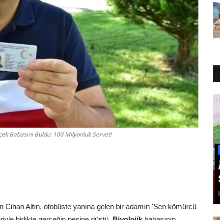
k Babasını Buldu: 100 Milyonluk Servet!
n Cihan Altın, otobüste yanına gelen bir adamın 'Sen kömürcü
iyle birlikte gerçeğin peşine düştü.
Biyolojik
babasının