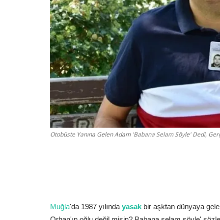
Otobüste Yanına Gelen Adam 'Babana Selam Söyle' Dedi, Gerçe
Muğla
'da 1987 yılında
yasak
bir aşktan dünyaya gele
Orhan'ın oğlu değil misin? Babana selam söyle' sözler