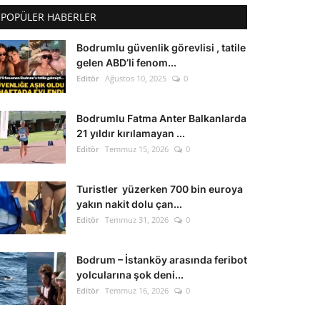
POPÜLER HABERLER
Bodrumlu güvenlik görevlisi , tatile
gelen ABD’li fenom...
Editör
Ağustos 10, 2025
0
Bodrumlu Fatma Anter Balkanlarda
21 yıldır kırılamayan ...
Editör
Temmuz 15, 2026
0
Turistler yüzerken 700 bin euroya
yakın nakit dolu çan...
Editör
Temmuz 31, 2026
0
Bodrum – İstanköy arasında feribot
yolcularına şok deni...
Editör
Temmuz 16, 2026
0