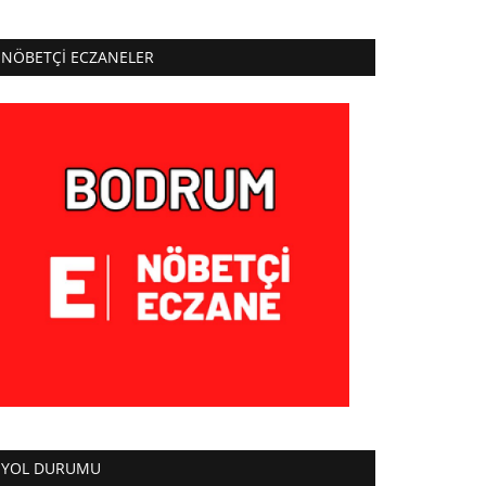
NÖBETÇI ECZANELER
YOL DURUMU