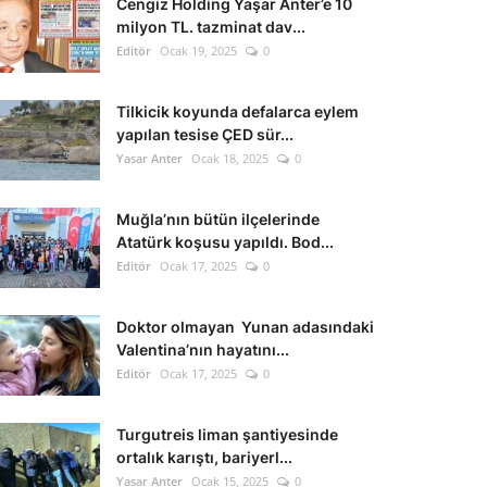
Cengiz Holding Yaşar Anter’e 10
milyon TL. tazminat dav...
Editör
Ocak 19, 2025
0
Tilkicik koyunda defalarca eylem
yapılan tesise ÇED sür...
Yasar Anter
Ocak 18, 2025
0
Muğla’nın bütün ilçelerinde
Atatürk koşusu yapıldı. Bod...
Editör
Ocak 17, 2025
0
Doktor olmayan Yunan adasındaki
Valentina’nın hayatını...
Editör
Ocak 17, 2025
0
Turgutreis liman şantiyesinde
ortalık karıştı, bariyerl...
Yasar Anter
Ocak 15, 2025
0