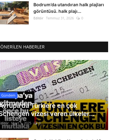
Bodrum’da utandıran halk plajları
görüntüsü. halk plajı...
Editör
Temmuz 31, 2026
0
ÖNERILEN HABERLER
Gündem
Avrupa'da Türklere en çok
Schengen vizesi veren ülkeler...
Editör
Mart 5, 2025
0