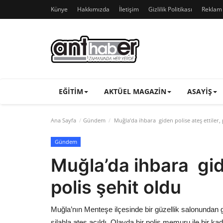
Künye
Hakkımızda
İletişim
Gizlilik Politikası
Reklam v
EĞITIM
AKTÜEL MAGAZIN
ASAYIŞ
Ana Sayfa
Gündem
Muğla’da ihbara giden polise ateş ettiler, 
Gündem
Muğla’da ihbara gide
polis şehit oldu
Muğla’nın Menteşe ilçesinde bir güzellik salonundan 
silahla ateş açıldı. Olayda bir polis memuru ile bir ka