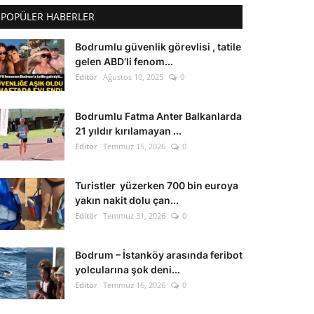
POPÜLER HABERLER
Bodrumlu güvenlik görevlisi , tatile
gelen ABD’li fenom...
Editör
Ağustos 10, 2025
0
Bodrumlu Fatma Anter Balkanlarda
21 yıldır kırılamayan ...
Editör
Temmuz 15, 2026
0
Turistler yüzerken 700 bin euroya
yakın nakit dolu çan...
Editör
Temmuz 31, 2026
0
Bodrum – İstanköy arasında feribot
yolcularına şok deni...
Editör
Temmuz 16, 2026
0