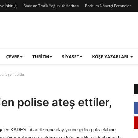
e İşbirliği
Bodrum Trafik Yoğunluk Haritası
Bodrum Nöbetçi Eczaneler
ÇEVRE
TURIZM
SIYASET
KÖŞE YAZARLARI
polis şehit oldu
n polise ateş ettiler,
gelen KADES ihbarı üzerine olay yerine giden polis ekibine
dın ağır yaralanırken, saldırgan olduğu belirtilen astsubayın da