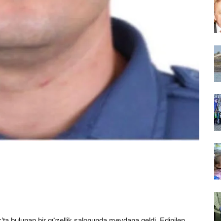
ta bulunan bir güzellik salonunda meydana geldi. Edinilen