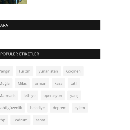
ARA
POPÜLER ETIKETLER
Yangın
Turizm
yunanistan
Göçmen
Muğla
Milas
orman
kaza
tatil
Marmaris
fethiye
operasyon
yarış
sahil güvenlik
belediye
deprem
eylem
chp
Bodrum
sanat