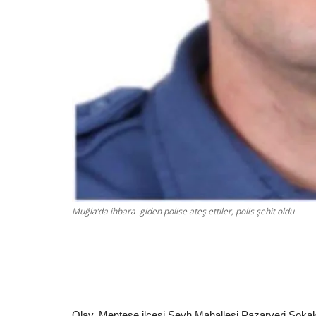
Muğla’da ihbara giden polise ateş ettiler, polis şehit oldu
Olay, Menteşe ilçesi Şeyh Mahallesi Pazaryeri Sokak’