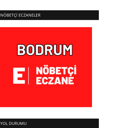
NÖBETÇI ECZANELER
YOL DURUMU