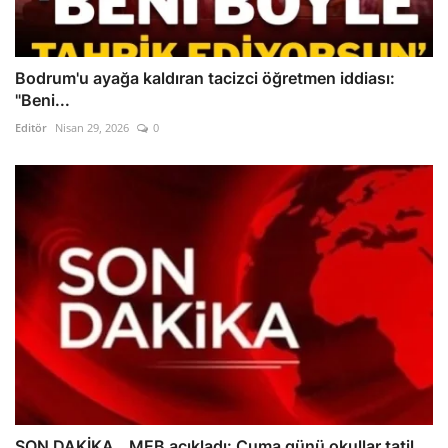
Bodrum'u ayağa kaldıran tacizci öğretmen iddiası:
"Beni...
Editör
Nisan 29, 2026
0
SON DAKİKA...MEB açıkladı: Cuma günü okullar tatil