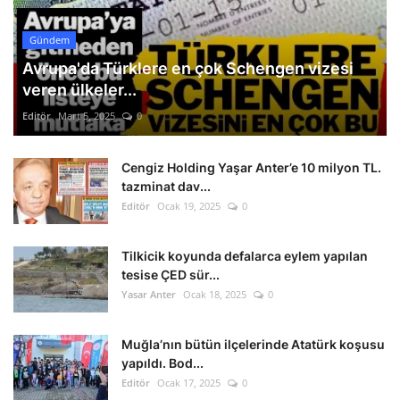
Gündem
Avrupa'da Türklere en çok Schengen vizesi
veren ülkeler...
Editör
Mart 5, 2025
0
Cengiz Holding Yaşar Anter’e 10 milyon TL.
tazminat dav...
Editör
Ocak 19, 2025
0
Tilkicik koyunda defalarca eylem yapılan
tesise ÇED sür...
Yasar Anter
Ocak 18, 2025
0
Muğla’nın bütün ilçelerinde Atatürk koşusu
yapıldı. Bod...
Editör
Ocak 17, 2025
0