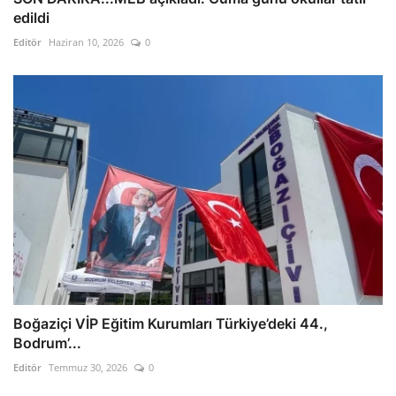
edildi
Editör
Haziran 10, 2026
0
Boğaziçi VİP Eğitim Kurumları Türkiye’deki 44.,
Bodrum’...
Editör
Temmuz 30, 2026
0