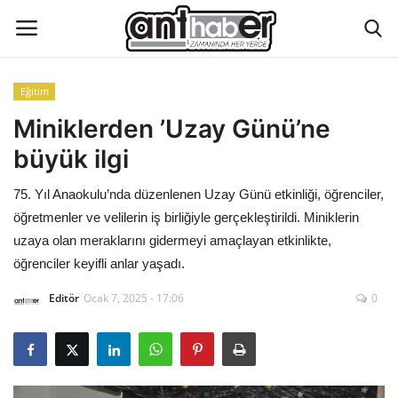
Eğitim
Künye
Miniklerden ’Uzay Günü’ne
büyük ilgi
Eğitim
75. Yıl Anaokulu’nda düzenlenen Uzay Günü etkinliği, öğrenciler,
Aktüel Magazin
öğretmenler ve velilerin iş birliğiyle gerçekleştirildi. Miniklerin
uzaya olan meraklarını gidermeyi amaçlayan etkinlikte,
Hakkımızda
öğrenciler keyifli anlar yaşadı.
Editör
Ocak 7, 2025 - 17:06
0
İletişim
Asayiş
Çevre