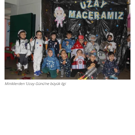
Gizlilik Politikası
Reklam ve İşbirliği
Bodrum Trafik Yoğunluk Haritası
Turizm
Siyaset
Miniklerden ’Uzay Günü’ne büyük ilgi
Bodrum Nöbetçi Eczaneler
Köşe Yazarları
Spor