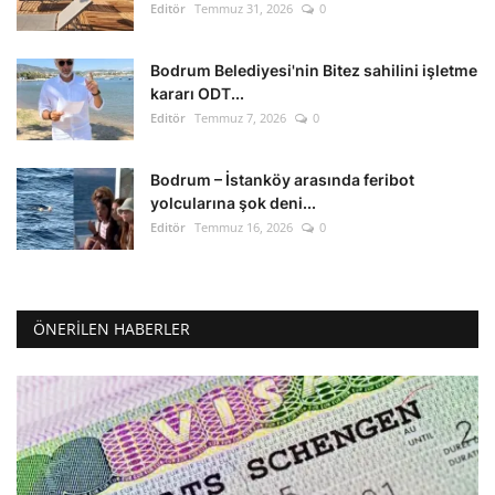
Editör
Temmuz 31, 2026
0
Bodrum Belediyesi'nin Bitez sahilini işletme
kararı ODT...
Editör
Temmuz 7, 2026
0
Bodrum – İstanköy arasında feribot
yolcularına şok deni...
Editör
Temmuz 16, 2026
0
ÖNERILEN HABERLER