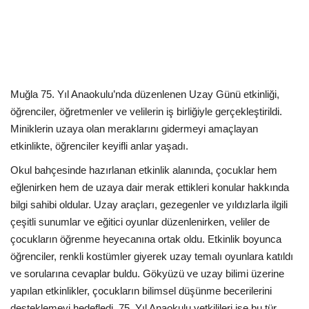
Kültür Sanat Tarih
Sağlık
Ekonomi
Muğla 75. Yıl Anaokulu’nda düzenlenen Uzay Günü etkinliği,
Gündem
öğrenciler, öğretmenler ve velilerin iş birliğiyle gerçekleştirildi.
Miniklerin uzaya olan meraklarını gidermeyi amaçlayan
Dünya
etkinlikte, öğrenciler keyifli anlar yaşadı.
Okul bahçesinde hazırlanan etkinlik alanında, çocuklar hem
eğlenirken hem de uzaya dair merak ettikleri konular hakkında
bilgi sahibi oldular. Uzay araçları, gezegenler ve yıldızlarla ilgili
çeşitli sunumlar ve eğitici oyunlar düzenlenirken, veliler de
çocukların öğrenme heyecanına ortak oldu. Etkinlik boyunca
öğrenciler, renkli kostümler giyerek uzay temalı oyunlara katıldı
ve sorularına cevaplar buldu. Gökyüzü ve uzay bilimi üzerine
yapılan etkinlikler, çocukların bilimsel düşünme becerilerini
desteklemeyi hedefledi. 75. Yıl Anaokulu yetkilileri ise bu tür