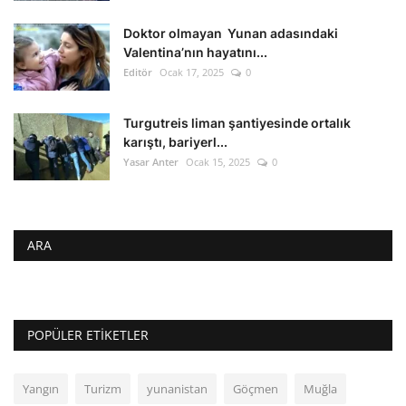
Doktor olmayan Yunan adasındaki
Valentina’nın hayatını...
Editör
Ocak 17, 2025
0
Turgutreis liman şantiyesinde ortalık
karıştı, bariyerl...
Yasar Anter
Ocak 15, 2025
0
ARA
POPÜLER ETIKETLER
Yangın
Turizm
yunanistan
Göçmen
Muğla