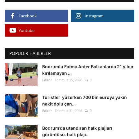
Facebook
Instagram
Youtube
POPÜLER HABERLER
Bodrumlu Fatma Anter Balkanlarda 21 yıldır
kırılamayan ...
Editör
Temmuz 15, 2026
0
Turistler yüzerken 700 bin euroya yakın
nakit dolu çan...
Editör
Temmuz 31, 2026
0
Bodrum’da utandıran halk plajları
görüntüsü. halk plajı...