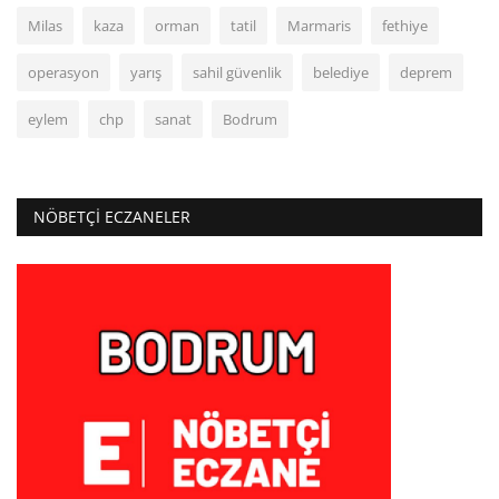
Milas
kaza
orman
tatil
Marmaris
fethiye
operasyon
yarış
sahil güvenlik
belediye
deprem
eylem
chp
sanat
Bodrum
NÖBETÇI ECZANELER