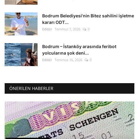
Bodrum Belediyesi'nin Bitez sahilini işletme
kararı ODT...
Editör
Temmuz 7, 2026
0
Bodrum – İstanköy arasında feribot
yolcularına şok deni...
Editör
Temmuz 16, 2026
0
ÖNERILEN HABERLER