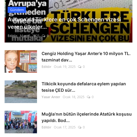
Gündem
Avrupa'da Türklere en çok Schengen vizesi
veren ülkeler...
Editör
Mart 5, 2025
0
Cengiz Holding Yaşar Anter’e 10 milyon TL.
tazminat dav...
Editör
Ocak 19, 2025
0
Tilkicik koyunda defalarca eylem yapılan
tesise ÇED sür...
Yasar Anter
Ocak 18, 2025
0
Muğla’nın bütün ilçelerinde Atatürk koşusu
yapıldı. Bod...
Editör
Ocak 17, 2025
0