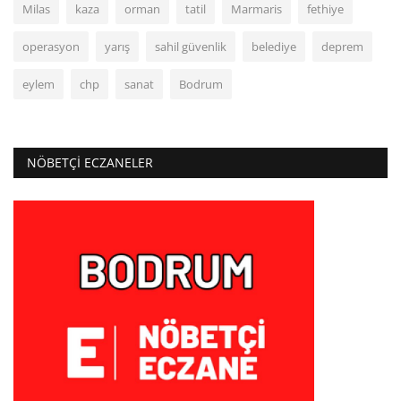
Milas
kaza
orman
tatil
Marmaris
fethiye
operasyon
yarış
sahil güvenlik
belediye
deprem
eylem
chp
sanat
Bodrum
NÖBETÇI ECZANELER