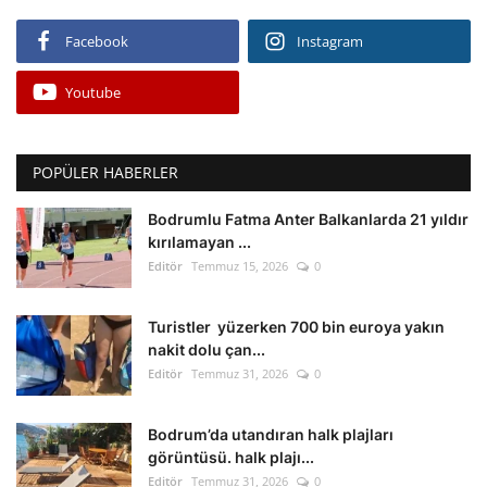
Facebook
Instagram
Youtube
POPÜLER HABERLER
Bodrumlu Fatma Anter Balkanlarda 21 yıldır
kırılamayan ...
Editör
Temmuz 15, 2026
0
Turistler yüzerken 700 bin euroya yakın
nakit dolu çan...
Editör
Temmuz 31, 2026
0
Bodrum’da utandıran halk plajları
görüntüsü. halk plajı...
Editör
Temmuz 31, 2026
0