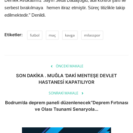
Dernek Avukatımız Sayın Seda Dadaşoğlu, adli kontrol şartı ile
serbest bırakılmaya hemen itiraz etmiştir. Süreç titizlikle takip
edilmektedir.” Denildi.
Etiketler:
futbol
maç
kavga
milasspor
ÖNCEKI MAKALE
SON DAKİKA . MUĞLA ‘DAKİ MENTEŞE DEVLET
HASTANESİ KAPATILIYOR
SONRAKI MAKALE
Bodrum’da deprem paneli düzenlenecek“Deprem Fırtınası
ve Olası Tsunami Senaryola...