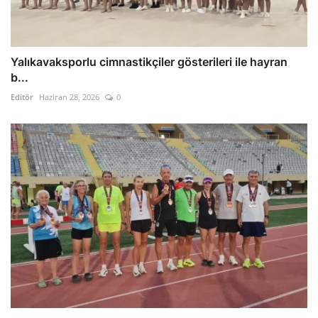
Yalıkavaksporlu cimnastikçiler gösterileri ile hayran
b...
Editör
Haziran 28, 2026
0