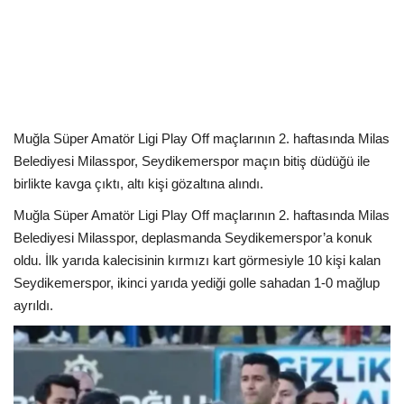
Kültür Sanat Tarih
Sağlık
Ekonomi
Muğla Süper Amatör Ligi Play Off maçlarının 2. haftasında Milas
Gündem
Belediyesi Milasspor, Seydikemerspor maçın bitiş düdüğü ile
birlikte kavga çıktı, altı kişi gözaltına alındı.
Dünya
Muğla Süper Amatör Ligi Play Off maçlarının 2. haftasında Milas
Belediyesi Milasspor, deplasmanda Seydikemerspor’a konuk
oldu. İlk yarıda kalecisinin kırmızı kart görmesiyle 10 kişi kalan
Seydikemerspor, ikinci yarıda yediği golle sahadan 1-0 mağlup
ayrıldı.