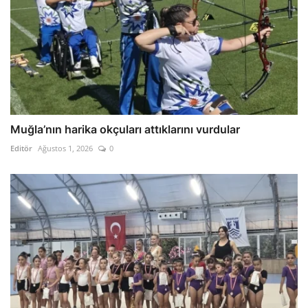
Muğla’nın harika okçuları attıklarını vurdular
Editör
Ağustos 1, 2026
0