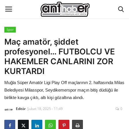
Spor
Künye
Maç amatör, şiddet
profesyonel… FUTBOLCU VE
Eğitim
HAKEMLER CANLARINI ZOR
Aktüel Magazin
KURTARDI
Muğla Süper Amatör Ligi Play Off maçlarının 2. haftasında Milas
Hakkımızda
Belediyesi Milasspor, Seydikemerspor maçın bitiş düdüğü ile
İletişim
birlikte kavga çıktı, altı kişi gözaltına alındı.
Editör
Şubat 18, 2025 - 11:49
0
Asayiş
Çevre