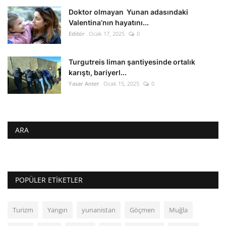
Doktor olmayan Yunan adasındaki
Valentina’nın hayatını...
Editör
Ocak 17, 2025
0
Turgutreis liman şantiyesinde ortalık
karıştı, bariyerl...
Yasar Anter
Ocak 15, 2025
0
ARA
POPÜLER ETIKETLER
Turizm
Yangın
yunanistan
Göçmen
Muğla