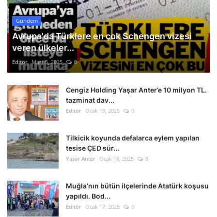
Gündem
Avrupa'da Türklere en çok Schengen vizesi
veren ülkeler...
Editör
Mart 5, 2025
0
Cengiz Holding Yaşar Anter’e 10 milyon TL.
tazminat dav...
Editör
Ocak 19, 2025
0
Tilkicik koyunda defalarca eylem yapılan
tesise ÇED sür...
Yasar Anter
Ocak 18, 2025
0
Muğla’nın bütün ilçelerinde Atatürk koşusu
yapıldı. Bod...
Editör
Ocak 17, 2025
0