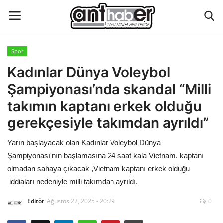
Spor
Künye
Kadınlar Dünya Voleybol
Şampiyonası’nda skandal “Milli
Eğitim
takımın kaptanı erkek olduğu
Aktüel Magazin
gerekçesiyle takımdan ayrıldı”
Yarın başlayacak olan Kadınlar Voleybol Dünya
Hakkımızda
Şampiyonası'nın başlamasına 24 saat kala Vietnam, kaptanı
İletişim
olmadan sahaya çıkacak ,Vietnam kaptanı erkek olduğu
iddiaları nedeniyle milli takımdan ayrıldı.
Asayiş
Editör
Ağustos 22, 2025 - 20:29
0
Çevre