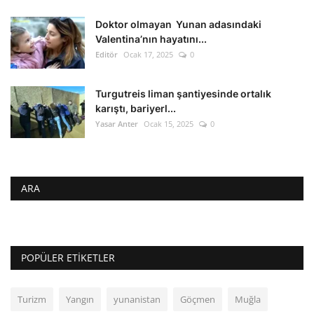
Doktor olmayan Yunan adasındaki
Valentina’nın hayatını...
Editör
Ocak 17, 2025
0
Turgutreis liman şantiyesinde ortalık
karıştı, bariyerl...
Yasar Anter
Ocak 15, 2025
0
ARA
POPÜLER ETIKETLER
Turizm
Yangın
yunanistan
Göçmen
Muğla