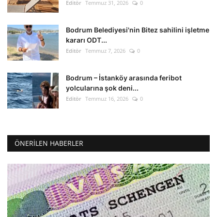
Editör
Temmuz 31, 2026
0
Bodrum Belediyesi'nin Bitez sahilini işletme
kararı ODT...
Editör
Temmuz 7, 2026
0
Bodrum – İstanköy arasında feribot
yolcularına şok deni...
Editör
Temmuz 16, 2026
0
ÖNERILEN HABERLER