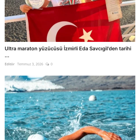
Ultra maraton yüzücüsü İzmirli Eda Savcıgil'den tarihi
...
Editör
Temmuz 3, 2026
0