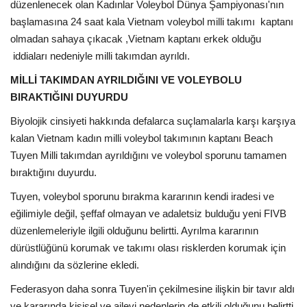
düzenlenecek olan Kadınlar Voleybol Dünya Şampiyonası'nın
başlamasına 24 saat kala Vietnam voleybol milli takımı
kaptanı
olmadan sahaya çıkacak ,Vietnam kaptanı erkek olduğu
iddiaları nedeniyle milli takımdan ayrıldı.
MİLLİ TAKIMDAN AYRILDIĞINI VE VOLEYBOLU
BIRAKTIĞINI DUYURDU
Biyolojik cinsiyeti hakkında defalarca suçlamalarla karşı karşıya
kalan Vietnam kadın milli voleybol takımının kaptanı Beach
Tuyen Milli takımdan ayrıldığını ve voleybol sporunu tamamen
bıraktığını duyurdu.
Tuyen, voleybol sporunu bırakma kararının kendi iradesi ve
eğilimiyle değil, şeffaf olmayan ve adaletsiz bulduğu yeni FIVB
düzenlemeleriyle ilgili olduğunu belirtti. Ayrılma kararının
dürüstlüğünü korumak ve takımı olası risklerden korumak için
alındığını da sözlerine ekledi.
Federasyon daha sonra Tuyen'in çekilmesine ilişkin bir tavır aldı
ve kararında kişisel ve ailevi nedenlerin de etkili olduğunu belirtti.