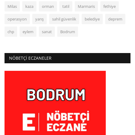
Milas
kaza
orman
tatil
Marmaris
fethiye
operasyon
yarış
sahil güvenlik
belediye
deprem
chp
eylem
sanat
Bodrum
NÖBETÇI ECZANELER