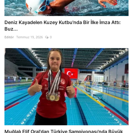
Deniz Kayadelen Kuzey Kutbu'nda Bir İlke İmza Attı:
Buz...
Editör
Temmuz 19, 2026
0
Muğlalı Elif Oral'dan Türkiye Şampiyonası'nda Büyük