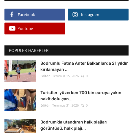
Facebook
Instagram
Youtube
POPÜLER HABERLER
Bodrumlu Fatma Anter Balkanlarda 21 yıldır
kırılamayan ...
Editör
Temmuz 15, 2026
0
Turistler yüzerken 700 bin euroya yakın
nakit dolu çan...
Editör
Temmuz 31, 2026
0
Bodrum’da utandıran halk plajları
görüntüsü. halk plajı...