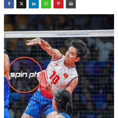
Gizlilik Politikası
Reklam ve İşbirliği
Bodrum Trafik Yoğunluk Haritası
Turizm
Siyaset
Bodrum Nöbetçi Eczaneler
Köşe Yazarları
Spor