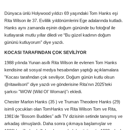
Dünyaca ünlü Holywood yıldızı 69 yaşındaki Tom Hanks eşi
Rita Wilson ile 37. Evililik yıldönümlerini Ege adalarında kutladı.
Hanks aynı zamanda eşinin doğum gününde bu fotoğraf ile
kutlayarak mutlu yıllar diledi ve “Bu güzel kadının doğum
gününü kutluyorum” diye yazdı.
KOCASI TARAFINDAN ÇOK SEVİLİYOR
1988 yılında Yunan asıllı Rita Wilson ile evlenen Tom Hanks
kendisine ait sosyal medya hesabından yaptığı açıklamalara
"Kocası tarafından çok seviliyor. Doğum günün kutlu olsun
@ritawilson!" diye yazdı ve gönderisine Rita'nın 2025'teki
şarkısı "WOW (Wild Ol' Woman)"ı ekledi.
Chester Marlon Hanks (35 ) ve Truman Theodere Hanks (29)
isimli çocukları olan TomHanks ve Rita Wilson Tom ve Rita,
1981'de "Bosom Buddies" adlı TV dizisinin setinde tanışmış ve
arkadaş olmuşlardı. Daha sonra çıkmaya başlamışlar ve