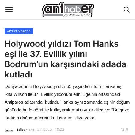
Aktüel Magazin
Künye
Holywood yıldızı Tom Hanks
eşi ile 37. Evlilik yılını
Eğitim
Bodrum’un karşısındaki adada
Aktüel Magazin
kutladı
Dünyaca ünlü Holywood yıldızı 69 yaşındaki Tom Hanks eşi
Hakkımızda
Rita Wilson ile 37. Evililik yıldönümlerini Ege’nin ortasındaki
İletişim
Antiparos adasında kutladı. Hanks aynı zamanda eşinin doğum
gününde bu fotoğraf ile kutlayarak mutlu yıllar diledi ve “Bu güzel
Asayiş
kadının doğum gününü kutluyorum” diye yazdı.
Editör
Ekim 27, 2025 - 18:22
0
Çevre