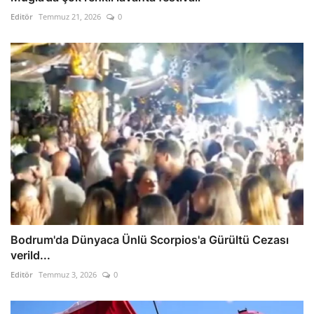
Editör
Temmuz 21, 2026
0
Bodrum'da Dünyaca Ünlü Scorpios'a Gürültü Cezası
verild...
Editör
Temmuz 3, 2026
0