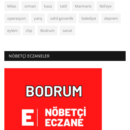
Milas
orman
kaza
tatil
Marmaris
fethiye
operasyon
yarış
sahil güvenlik
belediye
deprem
eylem
chp
Bodrum
sanat
NÖBETÇI ECZANELER