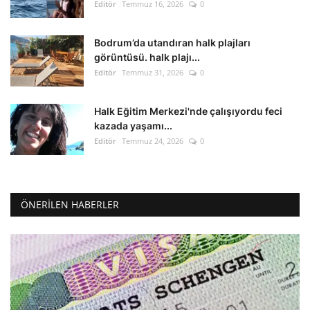
Editör
Temmuz 16, 2026
0
Bodrum’da utandıran halk plajları
görüntüsü. halk plajı...
Editör
Temmuz 31, 2026
0
Halk Eğitim Merkezi'nde çalışıyordu feci
kazada yaşamı...
Editör
Temmuz 24, 2026
0
ÖNERILEN HABERLER