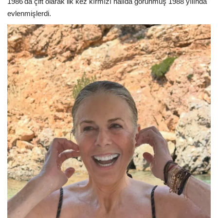
1986'da çift olarak ilk kez kırmızı halıda görünmüş 1988 yılında
evlenmişlerdi.