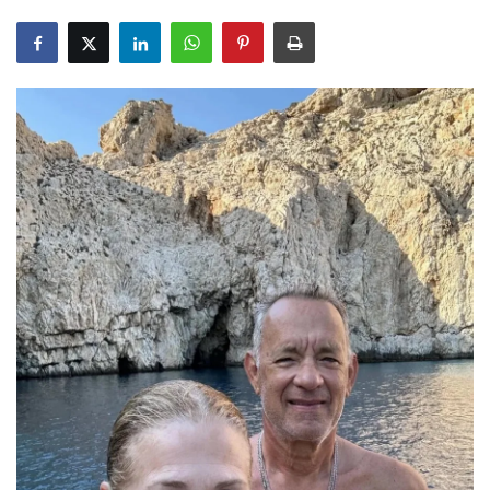
Gizlilik Politikası
Reklam ve İşbirliği
Bodrum Trafik Yoğunluk Haritası
Turizm
Siyaset
Bodrum Nöbetçi Eczaneler
Köşe Yazarları
Spor