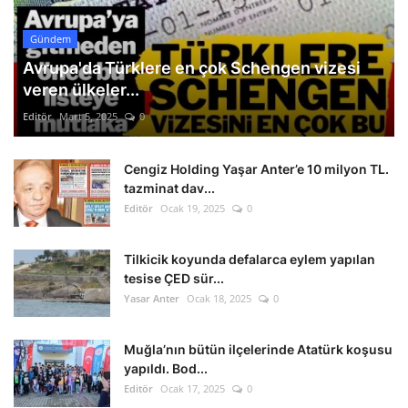
Gündem
Avrupa'da Türklere en çok Schengen vizesi
veren ülkeler...
Editör
Mart 5, 2025
0
Cengiz Holding Yaşar Anter’e 10 milyon TL.
tazminat dav...
Editör
Ocak 19, 2025
0
Tilkicik koyunda defalarca eylem yapılan
tesise ÇED sür...
Yasar Anter
Ocak 18, 2025
0
Muğla’nın bütün ilçelerinde Atatürk koşusu
yapıldı. Bod...
Editör
Ocak 17, 2025
0