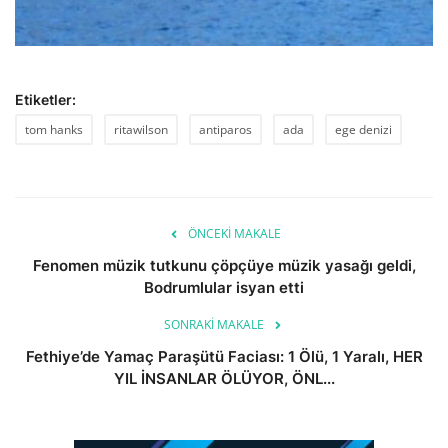
Etiketler:
tom hanks
ritawilson
antiparos
ada
ege denizi
ÖNCEKI MAKALE
Fenomen müzik tutkunu çöpçüye müzik yasağı geldi,
Bodrumlular isyan etti
SONRAKI MAKALE
Fethiye’de Yamaç Paraşütü Faciası: 1 Ölü, 1 Yaralı, HER
YIL İNSANLAR ÖLÜYOR, ÖNL...