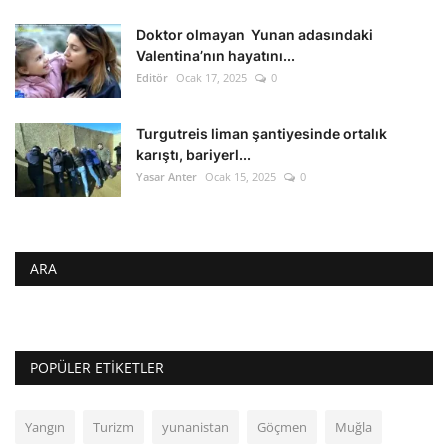
Doktor olmayan Yunan adasındaki
Valentina’nın hayatını...
Editör
Ocak 17, 2025
0
Turgutreis liman şantiyesinde ortalık
karıştı, bariyerl...
Yasar Anter
Ocak 15, 2025
0
ARA
POPÜLER ETIKETLER
Yangın
Turizm
yunanistan
Göçmen
Muğla