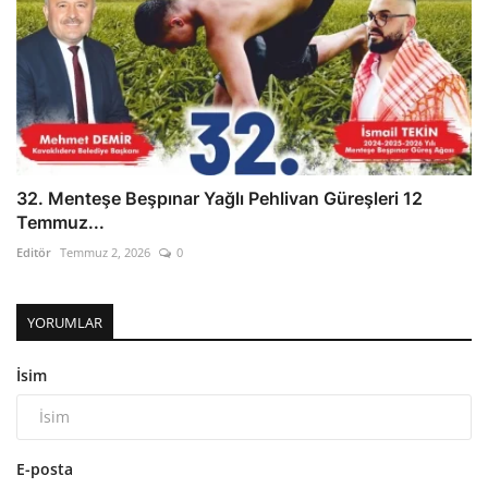
32. Menteşe Beşpınar Yağlı Pehlivan Güreşleri 12
Temmuz...
Editör
Temmuz 2, 2026
0
YORUMLAR
İsim
E-posta