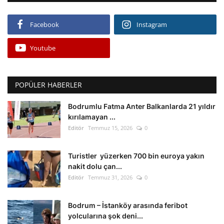
Facebook
Instagram
Youtube
POPÜLER HABERLER
Bodrumlu Fatma Anter Balkanlarda 21 yıldır
kırılamayan ...
Editör
Temmuz 15, 2026
0
Turistler yüzerken 700 bin euroya yakın
nakit dolu çan...
Editör
Temmuz 31, 2026
0
Bodrum – İstanköy arasında feribot
yolcularına şok deni...