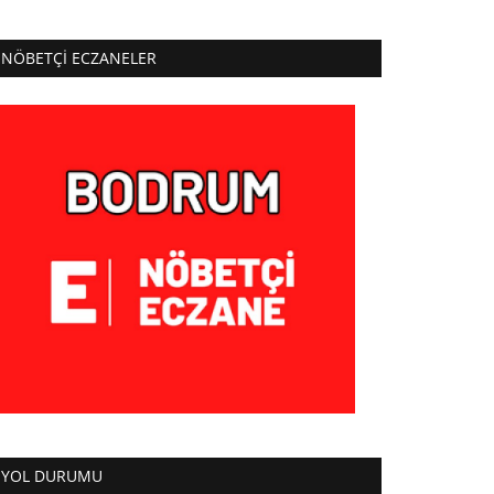
NÖBETÇI ECZANELER
YOL DURUMU