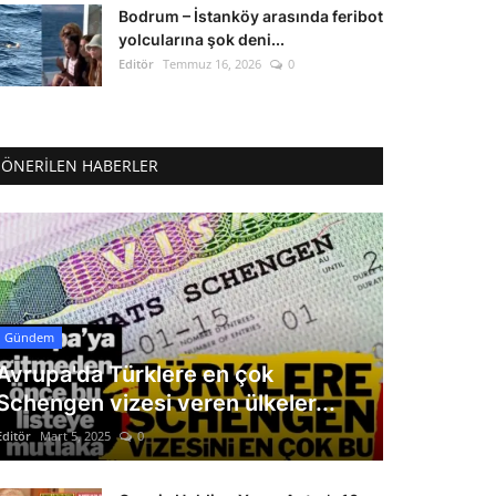
Bodrum – İstanköy arasında feribot
yolcularına şok deni...
Editör
Temmuz 16, 2026
0
ÖNERILEN HABERLER
Gündem
Avrupa'da Türklere en çok
Schengen vizesi veren ülkeler...
Editör
Mart 5, 2025
0