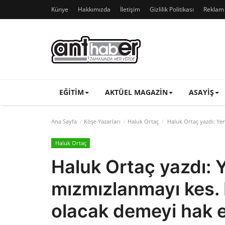
Künye
Hakkımızda
İletişim
Gizlilik Politikası
Reklam v
EĞITIM
AKTÜEL MAGAZIN
ASAYIŞ
Ana Sayfa
Köşe Yazarları
Haluk Ortaç
Haluk Ortaç yazdı: Yen
Haluk Ortaç
Haluk Ortaç yazdı: Y
mızmızlanmayı kes. 
olacak demeyi hak e