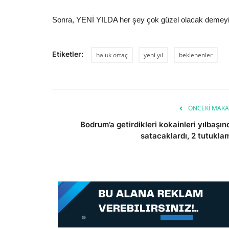
Sonra, YENİ YILDA her şey çok güzel olacak demeyi
Etiketler:
haluk ortaç
yeni yıl
beklenenler
ÖNCEKI MAKA
Bodrum’a getirdikleri kokainleri yılbaşın
satacaklardı, 2 tutukla