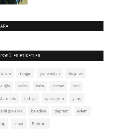
ARA
POPÜLER ETIKETLER
Turizm
Yangın
yunanistan
Göçmen
Muğla
Milas
kaza
orman
tatil
Marmaris
fethiye
operasyon
yarış
sahil güvenlik
belediye
deprem
eylem
chp
sanat
Bodrum