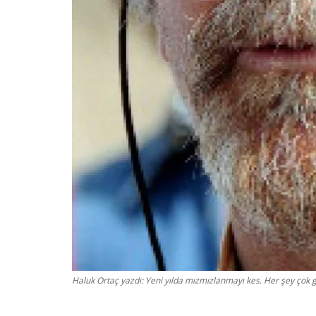
Haluk Ortaç yazdı: Yeni yılda mızmızlanmayı kes. Her şey çok 