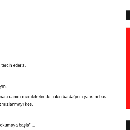
tercih ederiz.
yın.
ı yaşanası canım memleketimde halen bardağının yarısını boş
ızmızlanmayı kes.
 okumaya başla”....