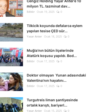
Cengiz Holding Yaşar Anter’e 10
milyon TL. tazminat dav...
Editör
Ocak 19, 2025
0
Tilkicik koyunda defalarca eylem
yapılan tesise ÇED sür...
Yasar Anter
Ocak 18, 2025
0
Muğla’nın bütün ilçelerinde
Atatürk koşusu yapıldı. Bod...
Editör
Ocak 17, 2025
0
Doktor olmayan Yunan adasındaki
Valentina’nın hayatını...
Editör
Ocak 17, 2025
0
Turgutreis liman şantiyesinde
ortalık karıştı, bariyerl...
Yasar Anter
Ocak 15, 2025
0