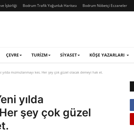
e İşbirliği
Bodrum Trafik Yoğunluk Haritası
Bodrum Nöbetçi Eczaneler
ÇEVRE
TURIZM
SIYASET
KÖŞE YAZARLARI
i yılda mızmızlanmayı kes. Her şey çok güzel olacak demeyi hak et.
eni yılda
Her şey çok güzel
t.