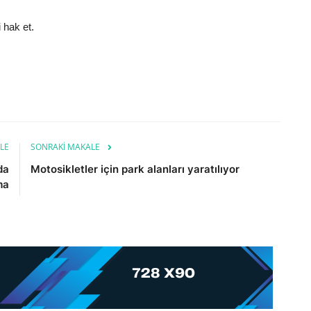
 hak et.
LE
SONRAKI MAKALE
da
Motosikletler için park alanları yaratılıyor
ma