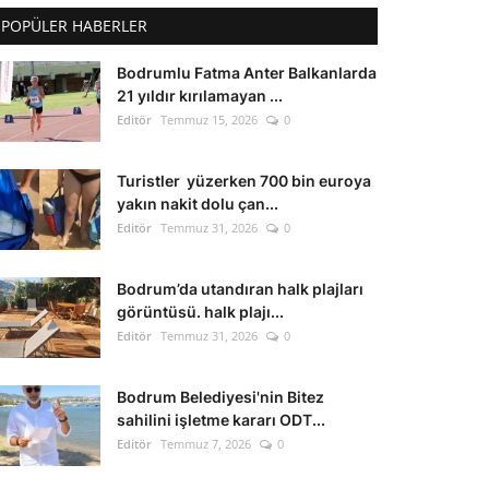
POPÜLER HABERLER
Bodrumlu Fatma Anter Balkanlarda
21 yıldır kırılamayan ...
Editör
Temmuz 15, 2026
0
Turistler yüzerken 700 bin euroya
yakın nakit dolu çan...
Editör
Temmuz 31, 2026
0
Bodrum’da utandıran halk plajları
görüntüsü. halk plajı...
Editör
Temmuz 31, 2026
0
Bodrum Belediyesi'nin Bitez
sahilini işletme kararı ODT...
Editör
Temmuz 7, 2026
0