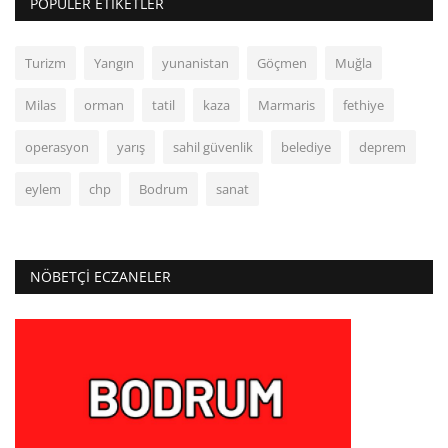
POPÜLER ETIKETLER
Turizm
Yangın
yunanistan
Göçmen
Muğla
Milas
orman
tatil
kaza
Marmaris
fethiye
operasyon
yarış
sahil güvenlik
belediye
deprem
eylem
chp
Bodrum
sanat
NÖBETÇI ECZANELER