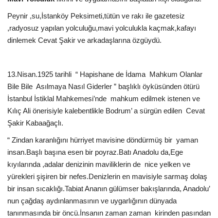
Peynir ,su,İstanköy Peksimeti,tütün ve rakı ile gazetesiz
,radyosuz yapılan yolculuğu,mavi yolculukla kaçmak,kafayı
dinlemek Cevat Şakir ve arkadaşlarına özgüydü.
13.Nisan.1925 tarihli
“ Hapishane de İdama
Mahkum Olanlar
Bile Bile
Asılmaya Nasıl Giderler ” başlıklı öyküsünden ötürü
İstanbul İstiklal Mahkemesi’nde
mahkum edilmek istenen ve
Kılıç Ali önerisiyle kalebentlikle Bodrum’ a sürgün edilen
Cevat
Şakir Kabaağaçlı.
“ Zindan karanlığını hürriyet mavisine döndürmüş bir
yaman
insan.Başlı başına esen bir poyraz.Batı Anadolu da,Ege
kıyılarında ,adalar denizinin maviliklerin de
nice yelken ve
yürekleri şişiren bir nefes.Denizlerin en mavisiyle sarmaş dolaş
bir insan sıcaklığı.Tabiat Ananın gülümser bakışlarında, Anadolu’
nun çağdaş aydınlanmasının ve uygarlığının dünyada
tanınmasında bir öncü.İnsanın zaman zaman
kirinden pasından