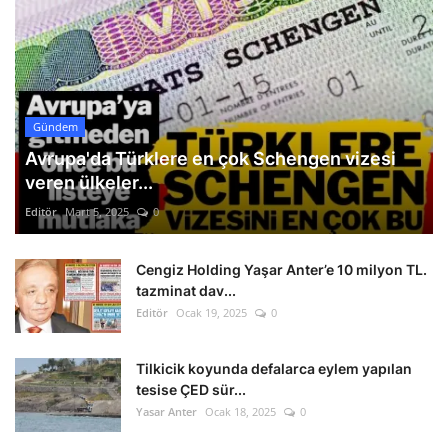
Gündem
Avrupa'da Türklere en çok Schengen vizesi
veren ülkeler...
Editör
Mart 5, 2025
0
Cengiz Holding Yaşar Anter’e 10 milyon TL.
tazminat dav...
Editör
Ocak 19, 2025
0
Tilkicik koyunda defalarca eylem yapılan
tesise ÇED sür...
Yasar Anter
Ocak 18, 2025
0