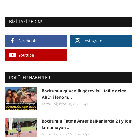
BIZI TAKIP EDIN!..
Facebook
Instagram
Youtube
POPÜLER HABERLER
Bodrumlu güvenlik görevlisi , tatile gelen
ABD’li fenom...
Editör
Ağustos 10, 2025
0
Bodrumlu Fatma Anter Balkanlarda 21 yıldır
kırılamayan ...
Editör
Temmuz 15, 2026
0