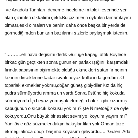
ve Anadolu Tanrıları
deneme-inceleme-mitoloji
eserinde yer
alan çizimleri dikkatimi çekti.Bu çizimlerin öyküleri tamamlayıcı
olması,eski olmaları ve benim daha önce başka bir yerde de
görmediğimden bunların bazılarını sizlerle paylaşmak istedim.
“……….eh hava değişimi dedik Güllüğe kapağı attık.Böylece
birkaç gün geçtikten sonra günün en parlak ışığını, karşımdaki
fırında babasının pişirmekte olduğu ekmekleri satan fırıncının
kızının dirseklerine kadar sıvalı beyaz kollarında gördüm .O
toparlak ekmekler yokmu,doğan güneş gibiydiler.Kız da hiç
pudra sürmüyordu amma un vardı.Sonra üstüne hiç kokuda
sürmüyordu.İçi beyaz yumuşak ekmeğin hakik
gibi kızarmış
kabuğunun o sıcacık kokusu yok mu?İşte Nimetceğiz de öyle
kokuyordu.Onu büyük bir asalet sevmiye
koyulmıyayım mı?
Yani öyle göz süzmeler,dalgın bakışlar filan yok.Ondan taze
ekmeği alınca öpüp
başıma koyasım geliyordu…..”Gülen
Ada