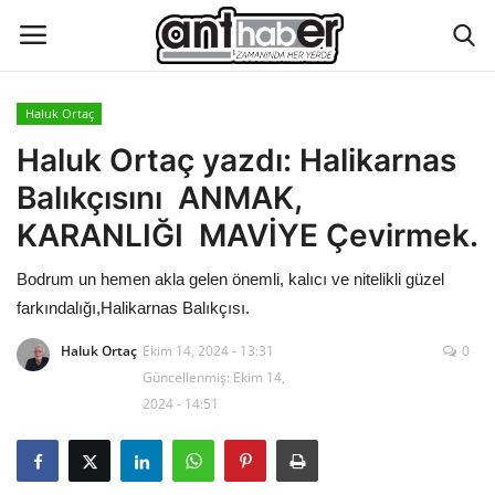
Haluk Ortaç
Künye
Haluk Ortaç yazdı: Halikarnas
Balıkçısını ANMAK,
Eğitim
KARANLIĞI MAVİYE Çevirmek.
Aktüel Magazin
Bodrum un hemen akla gelen önemli, kalıcı ve nitelikli güzel
farkındalığı,Halikarnas Balıkçısı.
Hakkımızda
Haluk Ortaç
Ekim 14, 2024 - 13:31
0
İletişim
Güncellenmiş: Ekim 14,
2024 - 14:51
Asayiş
Çevre