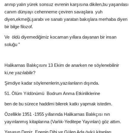
arınıp yalın yürek sonsuz evrenin karşısına dikilen,bu yaşanılası
canım dünyayı cehenneme çeviren savaşlara
yuh
diyen,ekmeği,şarabı ve sanatı yaratan bakışlara merhaba diyen
bir bilge filozof.
Ve
öldü diyemediğimiz kocaman yıllara dayanan bir insan
soluğu ”
Halikarnas Balıkçısını 13 Ekim de anarken ne söylenebilinir
ki,ne yazılabilir?
Şimdiye kadar söylenenlerin,yazılanların dışında.
51. Ölüm Yıldönümü
Bodrum Anma Etkinliklerine
ben de bu sürece haddimi bilerek katkı yapmak istedim.
Özellikle 1951 -1955 yıllarında Halikarnas Balıkçısı nın
yayınlanmış kitaplarına (Varlık-Yeditepe Yayınları) göz attım.
Yaşasın Deniz, Egenin Dibi ve Gülen Ada öykü kitapları