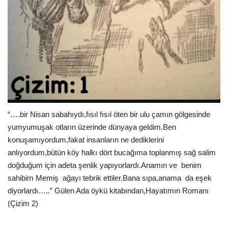
“….bir Nisan sabahıydı,fısıl fısıl öten bir ulu çamın gölgesinde
yumyumuşak otların üzerinde dünyaya geldim.Ben
konuşamıyordum,fakat insanların ne dediklerini
anlıyordum,bütün köy halkı dört bucağıma toplanmış sağ salim
doğduğum için adeta şenlik yapıyorlardı.Anamın ve
benim
sahibim Memiş
ağayı tebrik ettiler.Bana sıpa,anama
da eşek
diyorlardı…..” Gülen Ada öykü kitabından,Hayatımın Romanı
(Çizim 2)