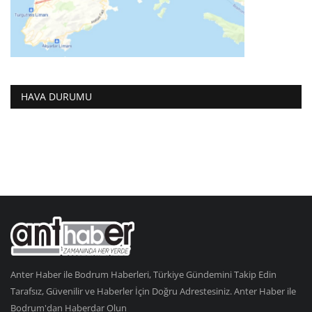
HAVA DURUMU
Anter Haber ile Bodrum Haberleri, Türkiye Gündemini Takip Edin
Tarafsız, Güvenilir ve Haberler İçin Doğru Adrestesiniz. Anter Haber ile
Bodrum'dan Haberdar Olun