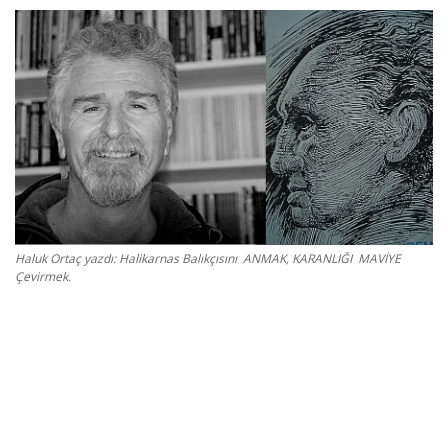
Gizlilik Politikası
Reklam ve İşbirliği
Bodrum Trafik Yoğunluk Haritası
Turizm
Siyaset
Haluk Ortaç yazdı: Halikarnas Balıkçısını ANMAK, KARANLIĞI MAVİYE
Çevirmek.
Bodrum Nöbetçi Eczaneler
Köşe Yazarları
Spor