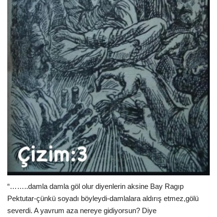
“……..damla damla göl olur diyenlerin aksine Bay Ragıp
Pektutar-çünkü soyadı böyleydi-damlalara aldırış etmez,gölü
severdi. A yavrum aza nereye gidiyorsun? Diye