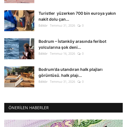
Turistler yüzerken 700 bin euroya yakın
nakit dolu çan...
Editör
Temmuz 31, 2026
0
Bodrum – İstanköy arasında feribot
yolcularına şok deni...
Editör
Temmuz 16, 2026
0
Bodrum’da utandıran halk plajları
görüntüsü. halk plajı...
Editör
Temmuz 31, 2026
0
ÖNERILEN HABERLER