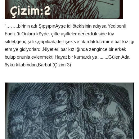
“……..birinin adı ŞıpşıpınAyşe idi,ötekisinin adıysa Yedibenli
Fadik ‘ti.Onlara köyde
çifte aşifteler derlerdi.ikiside tüy
siklet,genç,şıllık,şapıldak,delifişek ve fıkırdaktı.İzmir e bar kızlığı
etmiye gidiyorlardı.Niyetleri bar kızlığında zengince bir erkek
bulup onunla evlenmekti.Hayat bir kumardı ya !.......Gülen Ada
öykü kitabından,Barbut (Çizim 3)