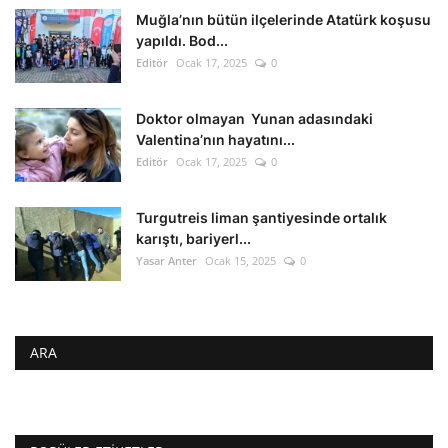
Muğla’nın bütün ilçelerinde Atatürk koşusu
yapıldı. Bod...
Editör
Ocak 17, 2025
0
Doktor olmayan Yunan adasındaki
Valentina’nın hayatını...
Editör
Ocak 17, 2025
0
Turgutreis liman şantiyesinde ortalık
karıştı, bariyerl...
Yasar Anter
Ocak 15, 2025
0
ARA