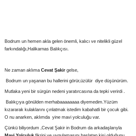
Kültür Sanat Tarih
Sağlık
Ekonomi
Bodrum un hemen akla gelen önemli, kalıcı ve nitelikli güzel
Gündem
farkındalığı,
Halikarnas Balıkçısı.
Dünya
Ne zaman aklıma
Cevat Şakir
gelse,
Bodrum un yaşanan bu hallerini görür,üzülür
diye düşünürüm.
Mutlaka yeni bir sürgün nedeni yaratırcasına da tepki verirdi .
Balıkçıya gönülden merhabaaaaaaaa diyemedim.Yüzüm
kızararak kulaklarını çınlatmak istedim kabahatli bir çocuk gibi.
O nu anarken, aklımda
yine mavi yolculuğu var.
Çünkü biliyordum ,Cevat Şakir in Bodrum da arkadaşlarıyla
Mavi Yolculuk
fikrini ve uygulamasını başlatan kişi olduğunu.