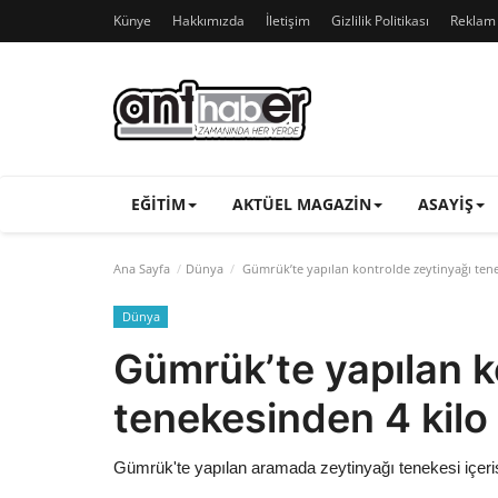
Künye
Hakkımızda
İletişim
Gizlilik Politikası
Reklam v
EĞITIM
AKTÜEL MAGAZIN
ASAYIŞ
Ana Sayfa
Dünya
Gümrük’te yapılan kontrolde zeytinyağı tenek
Dünya
Gümrük’te yapılan k
tenekesinden 4 kilo 
Gümrük'te yapılan aramada zeytinyağı tenekesi içerisin