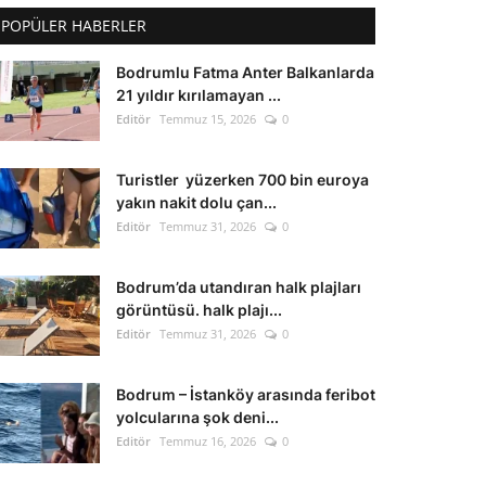
POPÜLER HABERLER
Bodrumlu Fatma Anter Balkanlarda
21 yıldır kırılamayan ...
Editör
Temmuz 15, 2026
0
Turistler yüzerken 700 bin euroya
yakın nakit dolu çan...
Editör
Temmuz 31, 2026
0
Bodrum’da utandıran halk plajları
görüntüsü. halk plajı...
Editör
Temmuz 31, 2026
0
Bodrum – İstanköy arasında feribot
yolcularına şok deni...
Editör
Temmuz 16, 2026
0