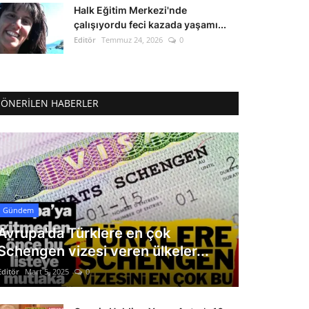
Halk Eğitim Merkezi'nde
çalışıyordu feci kazada yaşamı...
Editör
Temmuz 24, 2026
0
ÖNERILEN HABERLER
Gündem
Avrupa'da Türklere en çok
Schengen vizesi veren ülkeler...
Editör
Mart 5, 2025
0