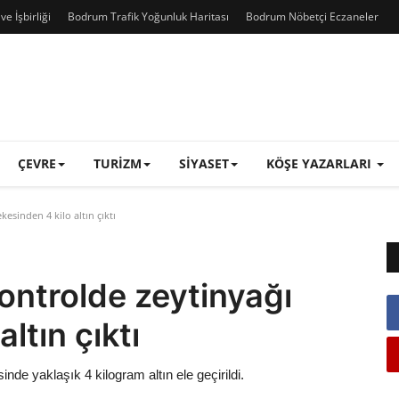
e İşbirliği
Bodrum Trafik Yoğunluk Haritası
Bodrum Nöbetçi Eczaneler
ÇEVRE
TURIZM
SIYASET
KÖŞE YAZARLARI
esinden 4 kilo altın çıktı
ontrolde zeytinyağı
altın çıktı
de yaklaşık 4 kilogram altın ele geçirildi.