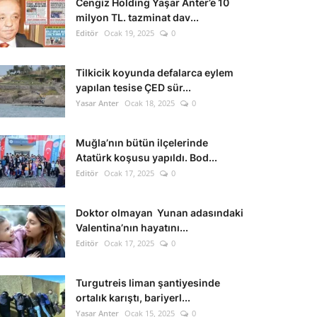
Cengiz Holding Yaşar Anter’e 10
milyon TL. tazminat dav...
Editör
Ocak 19, 2025
0
Tilkicik koyunda defalarca eylem
yapılan tesise ÇED sür...
Yasar Anter
Ocak 18, 2025
0
Muğla’nın bütün ilçelerinde
Atatürk koşusu yapıldı. Bod...
Editör
Ocak 17, 2025
0
Doktor olmayan Yunan adasındaki
Valentina’nın hayatını...
Editör
Ocak 17, 2025
0
Turgutreis liman şantiyesinde
ortalık karıştı, bariyerl...
Yasar Anter
Ocak 15, 2025
0