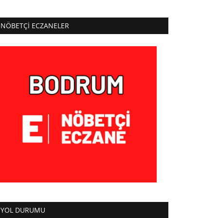
NÖBETÇI ECZANELER
YOL DURUMU