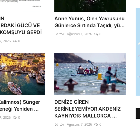
İN
Anne Yunus, Ölen Yavrusunu
RDAKİ GÜCÜ VE
Günlerce Sırtında Taşıdı, yü...
 KOMŞUYU GERDİ
Editör
Ağustos 1, 2026
0
7, 2026
0
(Kalimnos) Sünger
DENİZE GİREN
leneği Yeniden ...
SERİNLEYEMİYOR AKDENİZ
KAYNIYOR: MALLORCA ...
7, 2026
0
Editör
Ağustos 7, 2026
0