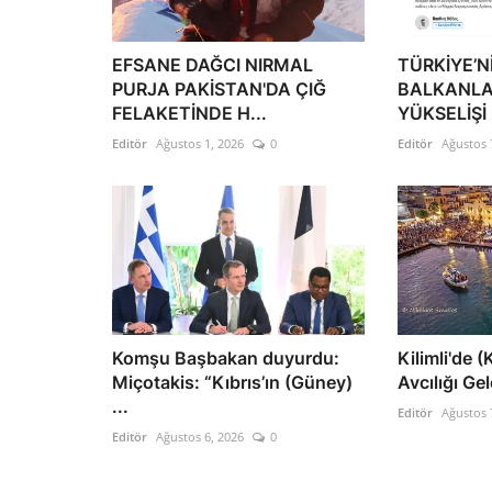
EFSANE DAĞCI NIRMAL
TÜRKİYE’N
PURJA PAKİSTAN'DA ÇIĞ
BALKANLA
FELAKETİNDE H...
YÜKSELİŞİ
Editör
Ağustos 1, 2026
0
Editör
Ağustos 
Komşu Başbakan duyurdu:
Kilimli'de 
Miçotakis: “Kıbrıs’ın (Güney)
Avcılığı Ge
...
Editör
Ağustos 
Editör
Ağustos 6, 2026
0