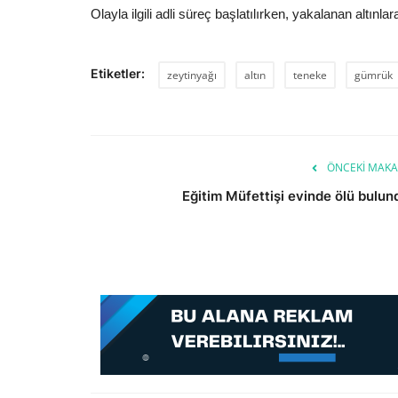
Olayla ilgili adli süreç başlatılırken, yakalanan altınl
Etiketler:
zeytinyağı
altın
teneke
gümrük
ÖNCEKI MAKA
Eğitim Müfettişi evinde ölü bulun