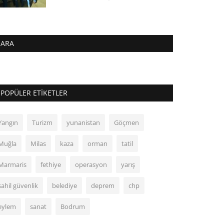
ARA
POPÜLER ETIKETLER
Yangın
Turizm
yunanistan
Göçmen
Muğla
Milas
kaza
orman
tatil
Marmaris
fethiye
operasyon
yarış
sahil güvenlik
belediye
deprem
chp
eylem
sanat
Bodrum