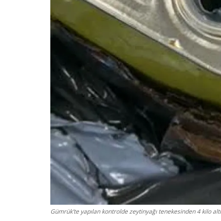
Gümrük’te yapılan kontrolde zeytinyağı tenekesinden 4 kilo altı