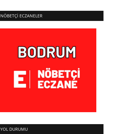
NÖBETÇI ECZANELER
YOL DURUMU