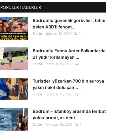
POPÜLER HABERLER
Bodrumlu güvenlik görevlisi , tatile
gelen ABD’li fenom...
Editör
Ağustos 10, 2025
0
Bodrumlu Fatma Anter Balkanlarda
21 yıldır kırılamayan ...
Editör
Temmuz 15, 2026
0
Turistler yüzerken 700 bin euroya
yakın nakit dolu çan...
Editör
Temmuz 31, 2026
0
Bodrum – İstanköy arasında feribot
yolcularına şok deni...
Editör
Temmuz 16, 2026
0