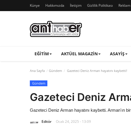
Künye
Hakkımızda
İletişim
Gizlilik Politikası
Reklam v
EĞITIM
AKTÜEL MAGAZIN
ASAYIŞ
Ana Sayfa
Gündem
Gazeteci Deniz Arman hayatını kaybetti!
Gündem
Gazeteci Deniz Arma
Gazeteci Deniz Arman hayatını kaybetti. Arman'ın bir 
Editör
Ocak 24, 2025 - 13:09