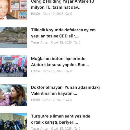
Cengiz Holding Yaşar Anter’e 10
milyon TL. tazminat dav...
Editör
Ocak 19, 2025
0
Tilkicik koyunda defalarca eylem
yapılan tesise ÇED sür...
Yasar Anter
Ocak 18, 2025
0
Muğla’nın bütün ilçelerinde
Atatürk koşusu yapıldı. Bod...
Editör
Ocak 17, 2025
0
Doktor olmayan Yunan adasındaki
Valentina’nın hayatını...
Editör
Ocak 17, 2025
0
Turgutreis liman şantiyesinde
ortalık karıştı, bariyerl...
Yasar Anter
Ocak 15, 2025
0