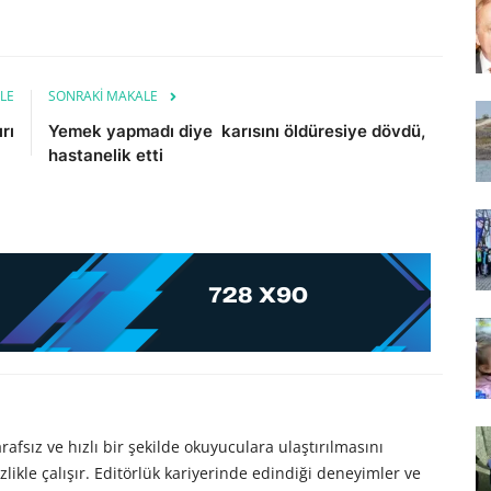
LE
SONRAKI MAKALE
rı
Yemek yapmadı diye karısını öldüresiye dövdü,
hastanelik etti
afsız ve hızlı bir şekilde okuyuculara ulaştırılmasını
likle çalışır. Editörlük kariyerinde edindiği deneyimler ve