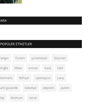
ARA
POPÜLER ETIKETLER
Yangın
Turizm
yunanistan
Göçmen
Muğla
Milas
orman
kaza
tatil
Marmaris
fethiye
operasyon
yarış
sahil güvenlik
belediye
deprem
eylem
chp
Bodrum
sanat