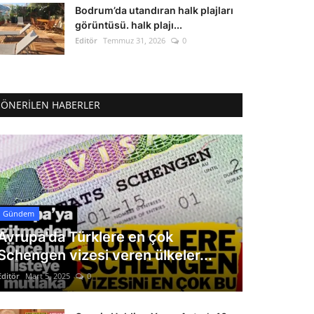
Bodrum’da utandıran halk plajları
görüntüsü. halk plajı...
Editör
Temmuz 31, 2026
0
ÖNERILEN HABERLER
Gündem
Avrupa'da Türklere en çok
Schengen vizesi veren ülkeler...
Editör
Mart 5, 2025
0