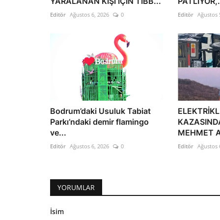
YARALANAN KİŞİ İÇİN TIBB...
PATLIYOR,.
Editör
Ağustos 6, 2026
0
Editör
Ağustos 
Bodrum’daki Usuluk Tabiat
ELEKTRİKLİ
Parkı’ndaki demir flamingo
KAZASIND
ve...
MEHMET AL
Editör
Ağustos 6, 2026
0
Editör
Ağustos 
YORUMLAR
İsim