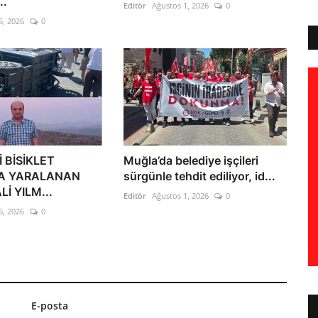
..
Editör
Ağustos 1, 2026
0
5, 2026
0
 BİSİKLET
Muğla’da belediye işçileri
A YARALANAN
sürgünle tehdit ediliyor, id...
İ YILM...
Editör
Ağustos 1, 2026
0
6, 2026
0
E-posta