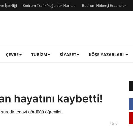
e İşbirliği
Bodrum Trafik Yoğunluk Haritası
Bodrum Nöbetçi Eczaneler
ÇEVRE
TURIZM
SIYASET
KÖŞE YAZARLARI
n hayatını kaybetti!
süredir tedavi gördüğü öğrenildi.
0