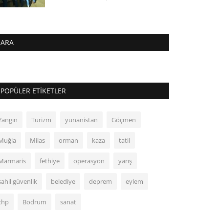
ARA
POPÜLER ETIKETLER
Yangın
Turizm
yunanistan
Göçmen
Muğla
Milas
orman
kaza
tatil
Marmaris
fethiye
operasyon
yarış
sahil güvenlik
belediye
deprem
eylem
chp
Bodrum
sanat