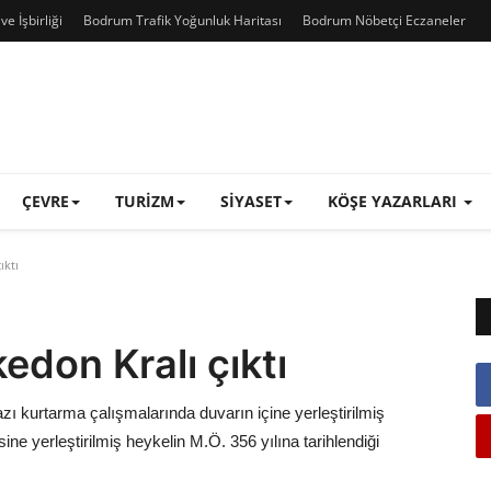
e İşbirliği
Bodrum Trafik Yoğunluk Haritası
Bodrum Nöbetçi Eczaneler
ÇEVRE
TURIZM
SIYASET
KÖŞE YAZARLARI
ıktı
edon Kralı çıktı
zı kurtarma çalışmalarında duvarın içine yerleştirilmiş
ine yerleştirilmiş heykelin M.Ö. 356 yılına tarihlendiği