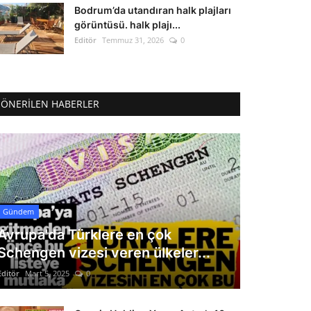
Bodrum’da utandıran halk plajları
görüntüsü. halk plajı...
Editör
Temmuz 31, 2026
0
ÖNERILEN HABERLER
Gündem
Avrupa'da Türklere en çok
Schengen vizesi veren ülkeler...
Editör
Mart 5, 2025
0