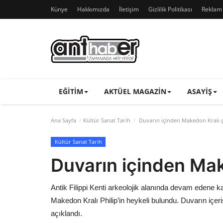
Künye
Hakkımızda
İletişim
Gizlilik Politikası
Reklam v
EĞITIM
AKTÜEL MAGAZIN
ASAYIŞ
Ana Sayfa
Kültür Sanat Tarih
Duvarın içinden Makedon Kralı ç
Kültür Sanat Tarih
Duvarın içinden Mak
Antik Filippi Kenti arkeolojik alanında devam edene ka
Makedon Kralı Philip’in heykeli bulundu. Duvarın içeris
açıklandı.