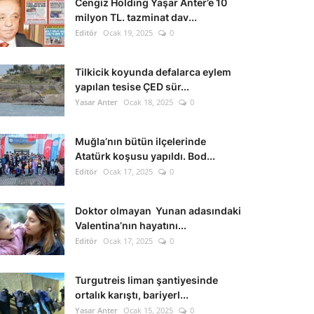
Cengiz Holding Yaşar Anter’e 10
milyon TL. tazminat dav...
Editör
Ocak 19, 2025
0
Tilkicik koyunda defalarca eylem
yapılan tesise ÇED sür...
Yasar Anter
Ocak 18, 2025
0
Muğla’nın bütün ilçelerinde
Atatürk koşusu yapıldı. Bod...
Editör
Ocak 17, 2025
0
Doktor olmayan Yunan adasındaki
Valentina’nın hayatını...
Editör
Ocak 17, 2025
0
Turgutreis liman şantiyesinde
ortalık karıştı, bariyerl...
Yasar Anter
Ocak 15, 2025
0