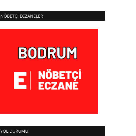
NÖBETÇI ECZANELER
YOL DURUMU