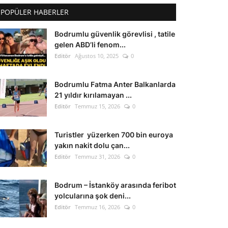
POPÜLER HABERLER
Bodrumlu güvenlik görevlisi , tatile
gelen ABD’li fenom...
Editör
Ağustos 10, 2025
0
Bodrumlu Fatma Anter Balkanlarda
21 yıldır kırılamayan ...
Editör
Temmuz 15, 2026
0
Turistler yüzerken 700 bin euroya
yakın nakit dolu çan...
Editör
Temmuz 31, 2026
0
Bodrum – İstanköy arasında feribot
yolcularına şok deni...
Editör
Temmuz 16, 2026
0