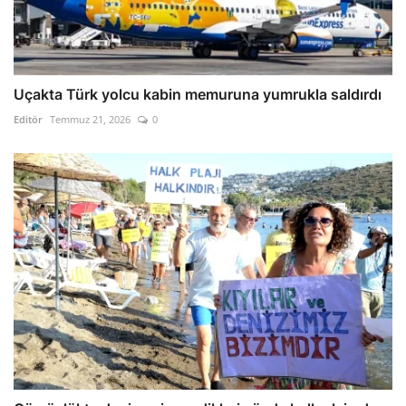
Uçakta Türk yolcu kabin memuruna yumrukla saldırdı
Editör
Temmuz 21, 2026
0