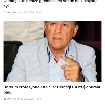
Gümüşlükte denize giremedikleri sözde halk plajında
eyl...
Editör
Temmuz 20, 2026
0
Bodrum Profesyonel Otelciler Derneği (BOYD) onursal
baş...
Editör
Temmuz 29, 2026
0