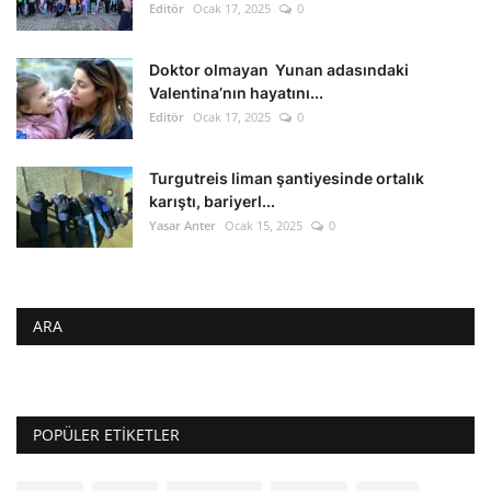
Editör
Ocak 17, 2025
0
Doktor olmayan Yunan adasındaki
Valentina’nın hayatını...
Editör
Ocak 17, 2025
0
Turgutreis liman şantiyesinde ortalık
karıştı, bariyerl...
Yasar Anter
Ocak 15, 2025
0
ARA
POPÜLER ETIKETLER