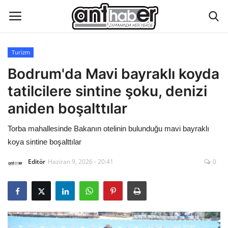
Turizm
Künye
Bodrum'da Mavi bayraklı koyda
tatilcilere sintine şoku, denizi
Eğitim
aniden boşalttılar
Aktüel Magazin
Torba mahallesinde Bakanın otelinin bulunduğu mavi bayraklı
koya sintine boşalttılar
Hakkımızda
Editör
Haziran 9, 2026 - 20:41
0
İletişim
Asayiş
Çevre