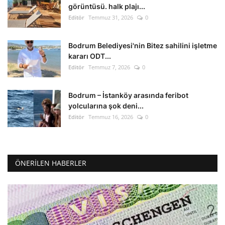
görüntüsü. halk plajı...
Editör
Temmuz 31, 2026
0
Bodrum Belediyesi'nin Bitez sahilini işletme
kararı ODT...
Editör
Temmuz 7, 2026
0
Bodrum – İstanköy arasında feribot
yolcularına şok deni...
Editör
Temmuz 16, 2026
0
ÖNERILEN HABERLER