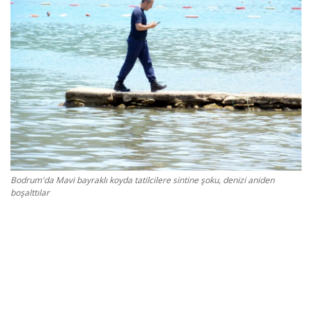
Gizlilik Politikası
Reklam ve İşbirliği
Bodrum Trafik Yoğunluk Haritası
Turizm
Siyaset
Bodrum'da Mavi bayraklı koyda tatilcilere sintine şoku, denizi aniden
boşalttılar
Bodrum Nöbetçi Eczaneler
Köşe Yazarları
Spor