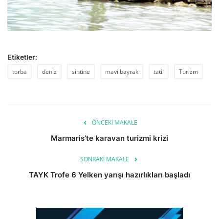
Etiketler:
torba
deniz
sintine
mavi bayrak
tatil
Turizm
ÖNCEKI MAKALE
Marmaris’te karavan turizmi krizi
SONRAKI MAKALE
TAYK Trofe 6 Yelken yarışı hazırlıkları başladı