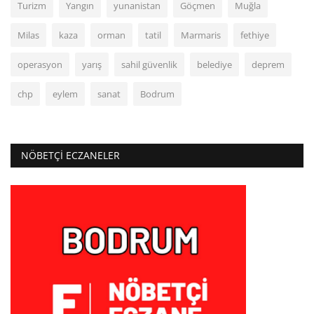
Turizm
Yangın
yunanistan
Göçmen
Muğla
Milas
kaza
orman
tatil
Marmaris
fethiye
operasyon
yarış
sahil güvenlik
belediye
deprem
chp
eylem
sanat
Bodrum
NÖBETÇI ECZANELER