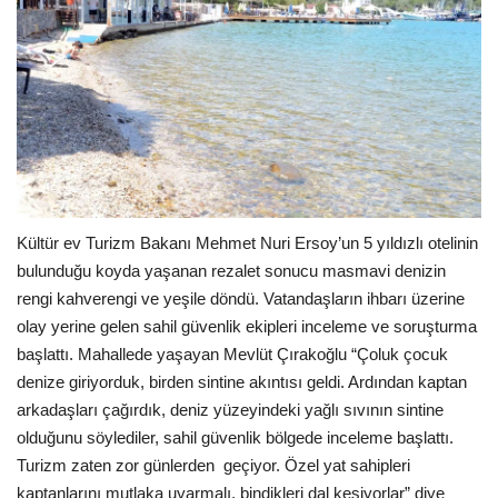
Kültür ev Turizm Bakanı Mehmet Nuri Ersoy’un 5 yıldızlı otelinin
bulunduğu koyda yaşanan rezalet sonucu masmavi denizin
rengi kahverengi ve yeşile döndü. Vatandaşların ihbarı üzerine
olay yerine gelen sahil güvenlik ekipleri inceleme ve soruşturma
başlattı. Mahallede yaşayan Mevlüt Çırakoğlu “Çoluk çocuk
denize giriyorduk, birden sintine akıntısı geldi. Ardından kaptan
arkadaşları çağırdık, deniz yüzeyindeki yağlı sıvının sintine
olduğunu söylediler, sahil güvenlik bölgede inceleme başlattı.
Turizm zaten zor günlerden
geçiyor. Özel yat sahipleri
kaptanlarını mutlaka uyarmalı, bindikleri dal kesiyorlar” diye