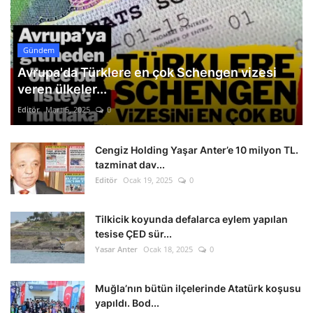
Gündem
Avrupa'da Türklere en çok Schengen vizesi
veren ülkeler...
Editör
Mart 5, 2025
0
Cengiz Holding Yaşar Anter’e 10 milyon TL.
tazminat dav...
Editör
Ocak 19, 2025
0
Tilkicik koyunda defalarca eylem yapılan
tesise ÇED sür...
Yasar Anter
Ocak 18, 2025
0
Muğla’nın bütün ilçelerinde Atatürk koşusu
yapıldı. Bod...