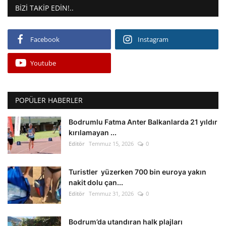
BIZI TAKIP EDIN!..
Facebook
Instagram
Youtube
POPÜLER HABERLER
Bodrumlu Fatma Anter Balkanlarda 21 yıldır
kırılamayan ...
Editör
Temmuz 15, 2026
0
Turistler yüzerken 700 bin euroya yakın
nakit dolu çan...
Editör
Temmuz 31, 2026
0
Bodrum’da utandıran halk plajları