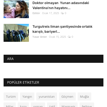
Doktor olmayan Yunan adasındaki
Valentina’nın hayatını...
Editör
Ocak 17, 2025
0
Turgutreis liman şantiyesinde ortalık
karıştı, bariyerl...
Yasar Anter
Ocak 15, 2025
0
ARA
POPÜLER ETIKETLER
Turizm
Yangın
yunanistan
Göçmen
Muğla
Milas
kaza
orman
tatil
Marmaris
fethiye