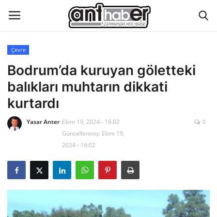
Çevre
Künye
Bodrum’da kuruyan göletteki
balıkları muhtarın dikkati
Eğitim
kurtardı
Aktüel Magazin
Yasar Anter
Ekim 19, 2024 - 16:02
0
Güncellenmiş: Ekim 19,
Hakkımızda
2024 - 16:02
İletişim
Asayiş
Çevre