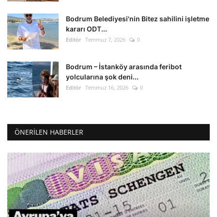
Bodrum Belediyesi'nin Bitez sahilini işletme
kararı ODT...
Editör
Temmuz 7, 2026
0
Bodrum – İstanköy arasında feribot
yolcularına şok deni...
Editör
Temmuz 16, 2026
0
ÖNERILEN HABERLER