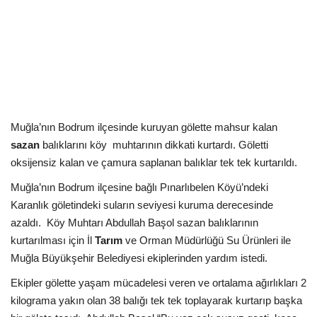
Kültür Sanat Tarih
Sağlık
Ekonomi
Gündem
Muğla’nın Bodrum ilçesinde kuruyan gölette mahsur kalan
sazan
balıklarını köy
muhtarının dikkati kurtardı. Göletti
Dünya
oksijensiz kalan ve çamura saplanan balıklar tek tek kurtarıldı.
Muğla’nın Bodrum ilçesine bağlı Pınarlıbelen Köyü’ndeki
Karanlık göletindeki suların seviyesi kuruma derecesinde
azaldı.
Köy Muhtarı Abdullah Başol sazan balıklarının
kurtarılması için İl
Tarım
ve Orman Müdürlüğü Su Ürünleri ile
Muğla Büyükşehir Belediyesi ekiplerinden yardım istedi.
Ekipler gölette yaşam mücadelesi veren ve ortalama ağırlıkları 2
kilograma yakın olan 38 balığı tek tek toplayarak kurtarıp başka