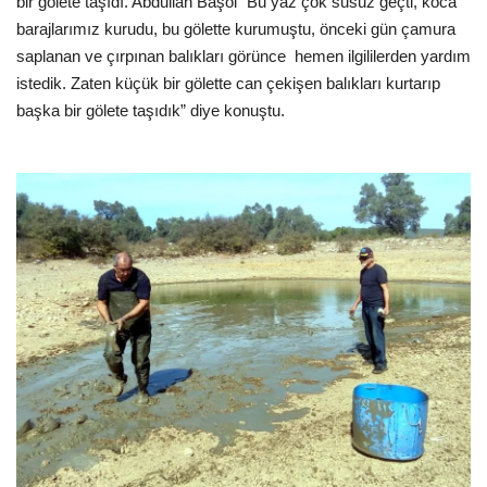
bir gölete taşıdı. Abdullah Başol “Bu yaz çok susuz geçti, koca
barajlarımız kurudu, bu gölette kurumuştu, önceki gün çamura
saplanan ve çırpınan balıkları görünce
hemen ilgililerden yardım
istedik. Zaten küçük bir gölette can çekişen balıkları kurtarıp
başka bir gölete taşıdık” diye konuştu.