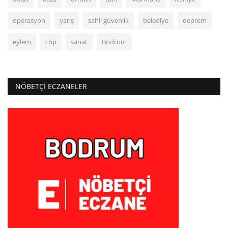
operasyon
yarış
sahil güvenlik
belediye
deprem
eylem
chp
sanat
Bodrum
NÖBETÇI ECZANELER