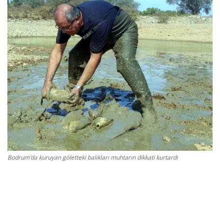
Gizlilik Politikası
Reklam ve İşbirliği
Bodrum Trafik Yoğunluk Haritası
Turizm
Siyaset
Bodrum Nöbetçi Eczaneler
Bodrum’da kuruyan göletteki balıkları muhtarın dikkati kurtardı
Köşe Yazarları
Spor