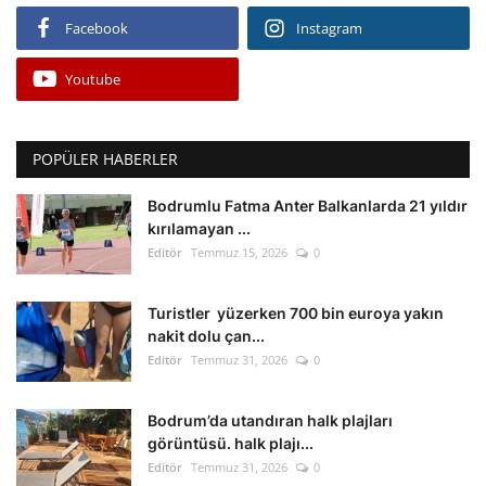
Facebook
Instagram
Youtube
POPÜLER HABERLER
Bodrumlu Fatma Anter Balkanlarda 21 yıldır
kırılamayan ...
Editör
Temmuz 15, 2026
0
Turistler yüzerken 700 bin euroya yakın
nakit dolu çan...
Editör
Temmuz 31, 2026
0
Bodrum’da utandıran halk plajları
görüntüsü. halk plajı...
Editör
Temmuz 31, 2026
0