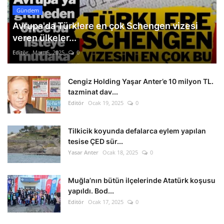
Gündem
Avrupa'da Türklere en çok Schengen vizesi
veren ülkeler...
Editör
Mart 5, 2025
0
Cengiz Holding Yaşar Anter’e 10 milyon TL.
tazminat dav...
Editör
Ocak 19, 2025
0
Tilkicik koyunda defalarca eylem yapılan
tesise ÇED sür...
Yasar Anter
Ocak 18, 2025
0
Muğla’nın bütün ilçelerinde Atatürk koşusu
yapıldı. Bod...
Editör
Ocak 17, 2025
0