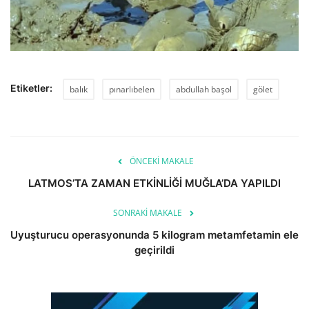
Etiketler:
balık
pınarlıbelen
abdullah başol
gölet
ÖNCEKI MAKALE
LATMOS’TA ZAMAN ETKİNLİĞİ MUĞLA’DA YAPILDI
SONRAKI MAKALE
Uyuşturucu operasyonunda 5 kilogram metamfetamin ele
geçirildi