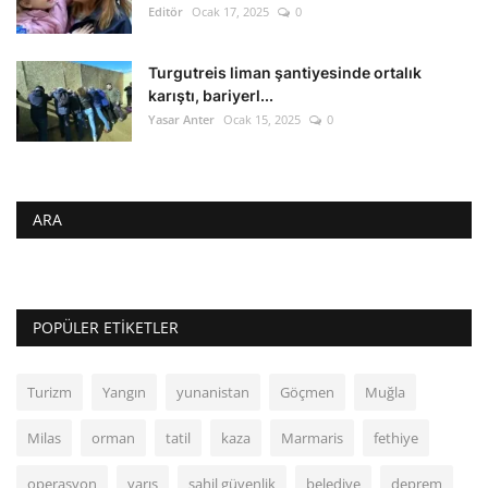
Editör
Ocak 17, 2025
0
Turgutreis liman şantiyesinde ortalık
karıştı, bariyerl...
Yasar Anter
Ocak 15, 2025
0
ARA
POPÜLER ETIKETLER
Turizm
Yangın
yunanistan
Göçmen
Muğla
Milas
orman
tatil
kaza
Marmaris
fethiye
operasyon
yarış
sahil güvenlik
belediye
deprem