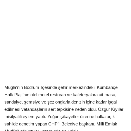
Kültür Sanat Tarih
Sağlık
Ekonomi
Gündem
Dünya
Muğla’nın Bodrum ilçesinde şehir merkezindeki
Kumbahçe
Halk Plajı’nın otel motel restoran ve kafeteryalara ait masa,
sandalye, şemsiye ve şezlonglarla denizin içine kadar işgal
edilmesi vatandaşların sert tepkisine neden oldu. Özgür Kıyılar
İnisilyatifi eylem yaptı. Yoğun şikayetler üzerine halka açık
sahilde denetim yapan CHP’li Belediye başkanı, Milli Emlak