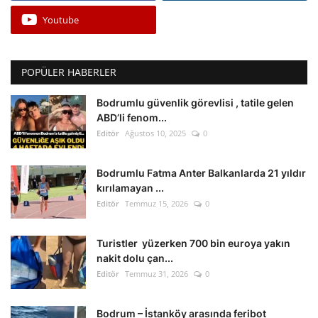
Youtube
POPÜLER HABERLER
Bodrumlu güvenlik görevlisi , tatile gelen
ABD’li fenom...
Editör
Ağustos 10, 2025
0
Bodrumlu Fatma Anter Balkanlarda 21 yıldır
kırılamayan ...
Editör
Temmuz 15, 2026
0
Turistler yüzerken 700 bin euroya yakın
nakit dolu çan...
Editör
Temmuz 31, 2026
0
Bodrum – İstanköy arasında feribot