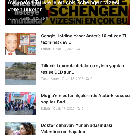
Avrupa'da Türklere en çok Schengen vizesi
veren ülkeler...
Editör
Mart 5, 2025
0
Cengiz Holding Yaşar Anter’e 10 milyon TL.
tazminat dav...
Editör
Ocak 19, 2025
0
Tilkicik koyunda defalarca eylem yapılan
tesise ÇED sür...
Yasar Anter
Ocak 18, 2025
0
Muğla’nın bütün ilçelerinde Atatürk koşusu
yapıldı. Bod...
Editör
Ocak 17, 2025
0
Doktor olmayan Yunan adasındaki
Valentina’nın hayatını...