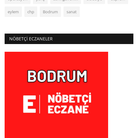
eylem
chp
Bodrum
sanat
NÖBETÇI ECZANELER