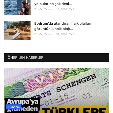
yolcularına şok deni...
Editör
Temmuz 16, 2026
0
Bodrum’da utandıran halk plajları
görüntüsü. halk plajı...
Editör
Temmuz 31, 2026
0
ÖNERILEN HABERLER
Gündem