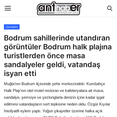
Gündem
Künye
Bodrum sahillerinde utandıran
görüntüler Bodrum halk plajına
Eğitim
turistlerden önce masa
Aktüel Magazin
sandalyeler geldi, vatandaş
isyan etti
Hakkımızda
Muğla’nın Bodrum ilçesinde şehir merkezindeki Kumbahçe
İletişim
Halk Plajı’nın otel motel restoran ve kafeteryalara ait masa,
sandalye, şemsiye ve şezlonglarla denizin içine kadar işgal
Asayiş
edilmesi vatandaşların sert tepkisine neden oldu. Özgür Kıyılar
İnisilyatifi eylem yaptı. Yoğun şikayetler üzerine halka açık
Çevre