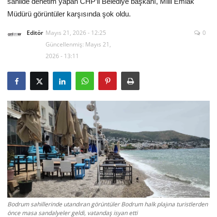
sahilde denetim yapan CHP’li Belediye başkanı, Milli Emlak
Müdürü görüntüler karşısında şok oldu.
Gizlilik Politikası
Editör
Mayıs 21, 2026 - 12:25
0
Güncellenmiş: Mayıs 21,
Reklam ve İşbirliği
2026 - 13:11
Bodrum Trafik Yoğunluk Haritası
Turizm
Siyaset
Bodrum Nöbetçi Eczaneler
Köşe Yazarları
Spor
Bodrum sahillerinde utandıran görüntüler Bodrum halk plajına turistlerden
önce masa sandalyeler geldi, vatandaş isyan etti