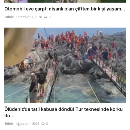
Otomobil eve çarptı nişanlı olan çiftten bir kişi yaşam...
Editör
Temmuz 31, 2026
0
Ölüdeniz’de tatil kabusa döndü! Tur teknesinde korku
do...
Editör
Ağustos 4, 2026
0