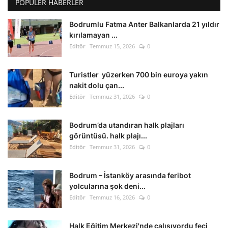
POPÜLER HABERLER
Bodrumlu Fatma Anter Balkanlarda 21 yıldır
kırılamayan ...
Editör
Temmuz 15, 2026
0
Turistler yüzerken 700 bin euroya yakın
nakit dolu çan...
Editör
Temmuz 31, 2026
0
Bodrum’da utandıran halk plajları
görüntüsü. halk plajı...
Editör
Temmuz 31, 2026
0
Bodrum – İstanköy arasında feribot
yolcularına şok deni...
Editör
Temmuz 16, 2026
0
Halk Eğitim Merkezi'nde çalışıyordu feci