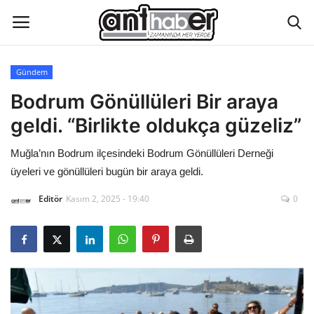
Gündem
Künye
Bodrum Gönüllüleri Bir araya
geldi. “Birlikte oldukça güzeliz”
Eğitim
Muğla’nın Bodrum ilçesindeki Bodrum Gönüllüleri Derneği
Aktüel Magazin
üyeleri ve gönüllüleri bugün bir araya geldi.
Editör
Kasım 2, 2025 - 19:40
0
Hakkımızda
İletişim
Asayiş
Çevre