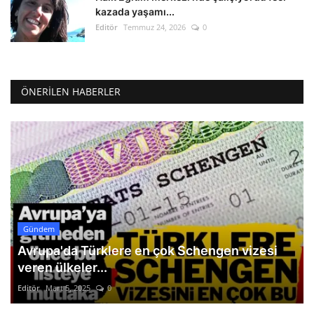
kazada yaşamı...
Editör
Temmuz 24, 2026
0
ÖNERILEN HABERLER
Gündem
Avrupa'da Türklere en çok Schengen vizesi
veren ülkeler...
Editör
Mart 5, 2025
0