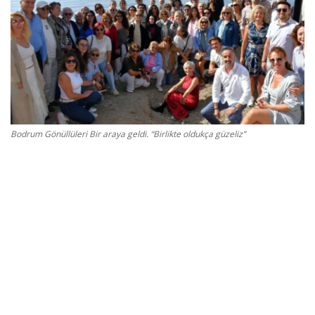
Gizlilik Politikası
Reklam ve İşbirliği
Bodrum Trafik Yoğunluk Haritası
Bodrum Gönüllüleri Bir araya geldi. “Birlikte oldukça güzeliz”
Turizm
Siyaset
Bodrum Nöbetçi Eczaneler
Köşe Yazarları
Spor