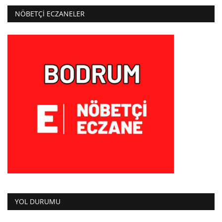
NÖBETÇI ECZANELER
YOL DURUMU