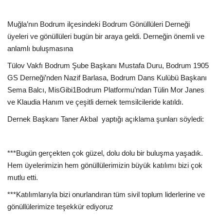
Kültür Sanat Tarih
Muğla’nın Bodrum ilçesindeki Bodrum Gönüllüleri Derneği
Sağlık
üyeleri ve gönüllüleri bugün bir araya geldi. Derneğin önemli ve
anlamlı buluşmasına
Ekonomi
Tülov Vakfı Bodrum Şube Başkanı Mustafa Duru, Bodrum 1905
Gündem
GS Derneği’nden Nazif Barlasa, Bodrum Dans Kulübü Başkanı
Sema Balcı, MisGibi1Bodrum Platformu’ndan Tülin Mor Janes
Dünya
ve Klaudia Hanım ve çeşitli dernek temsilcileride katıldı.
Dernek Başkanı Taner Akbal
yaptığı açıklama şunları söyledi:
***Bugün gerçekten çok güzel, dolu dolu bir buluşma yaşadık.
Hem üyelerimizin hem gönüllülerimizin büyük katılımı bizi çok
mutlu etti.
***Katılımlarıyla bizi onurlandıran tüm sivil toplum liderlerine ve
gönüllülerimize teşekkür ediyoruz