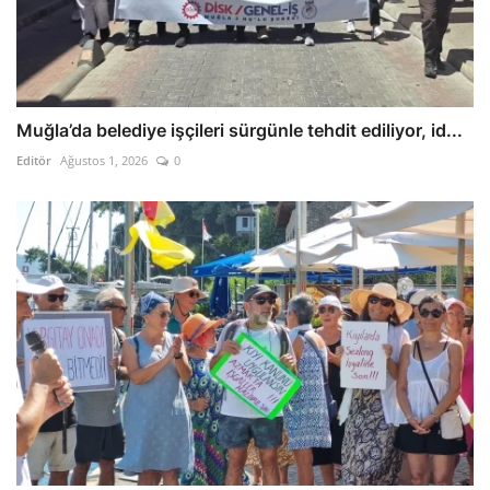
Muğla’da belediye işçileri sürgünle tehdit ediliyor, id...
Editör
Ağustos 1, 2026
0