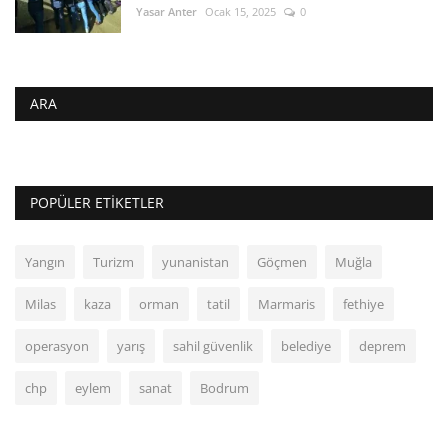
Yasar Anter
Ocak 15, 2025
0
ARA
POPÜLER ETIKETLER
Yangın
Turizm
yunanistan
Göçmen
Muğla
Milas
kaza
orman
tatil
Marmaris
fethiye
operasyon
yarış
sahil güvenlik
belediye
deprem
chp
eylem
sanat
Bodrum