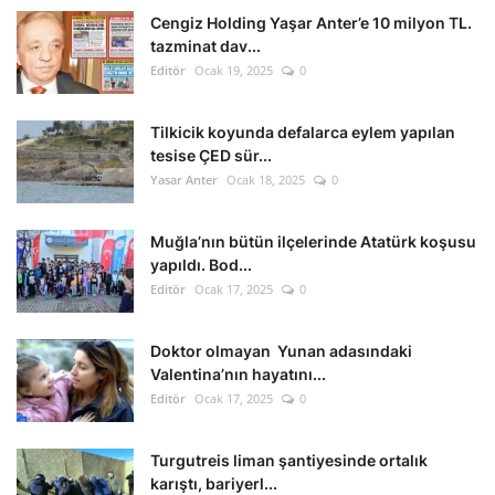
Cengiz Holding Yaşar Anter’e 10 milyon TL.
tazminat dav...
Editör
Ocak 19, 2025
0
Tilkicik koyunda defalarca eylem yapılan
tesise ÇED sür...
Yasar Anter
Ocak 18, 2025
0
Muğla’nın bütün ilçelerinde Atatürk koşusu
yapıldı. Bod...
Editör
Ocak 17, 2025
0
Doktor olmayan Yunan adasındaki
Valentina’nın hayatını...
Editör
Ocak 17, 2025
0
Turgutreis liman şantiyesinde ortalık
karıştı, bariyerl...