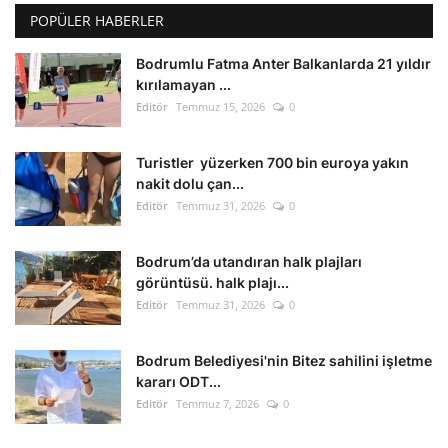
POPÜLER HABERLER
Bodrumlu Fatma Anter Balkanlarda 21 yıldır
kırılamayan ...
Editör
Temmuz 15, 2026
0
Turistler yüzerken 700 bin euroya yakın
nakit dolu çan...
Editör
Temmuz 31, 2026
0
Bodrum’da utandıran halk plajları
görüntüsü. halk plajı...
Editör
Temmuz 31, 2026
0
Bodrum Belediyesi'nin Bitez sahilini işletme
kararı ODT...
Editör
Temmuz 7, 2026
0