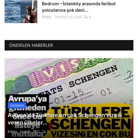
Bodrum – İstanköy arasında feribot
yolcularına şok deni...
Editör
Temmuz 16, 2026
0
ÖNERILEN HABERLER
Gündem
Avrupa'da Türklere en çok Schengen vizesi
veren ülkeler...
Editör
Mart 5, 2025
0