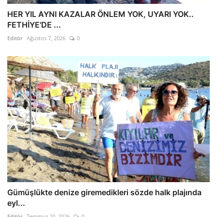
HER YIL AYNI KAZALAR ÖNLEM YOK, UYARI YOK..
FETHİYE'DE ...
Editör
Ağustos 7, 2026
0
Gümüşlükte denize giremedikleri sözde halk plajında
eyl...
Editör
Temmuz 20, 2026
0