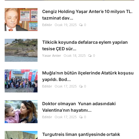
Cengiz Holding Yaşar Anter’e 10 milyon TL.
tazminat dav...
Editör
Ocak 19, 2025
0
Tilkicik koyunda defalarca eylem yapılan
tesise ÇED sür...
Yasar Anter
Ocak 18, 2025
0
Muğla’nın bütün ilçelerinde Atatürk koşusu
yapıldı. Bod...
Editör
Ocak 17, 2025
0
Doktor olmayan Yunan adasındaki
Valentina’nın hayatını...
Editör
Ocak 17, 2025
0
Turgutreis liman şantiyesinde ortalık