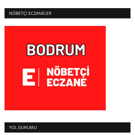
NÖBETÇI ECZANELER
YOL DURUMU