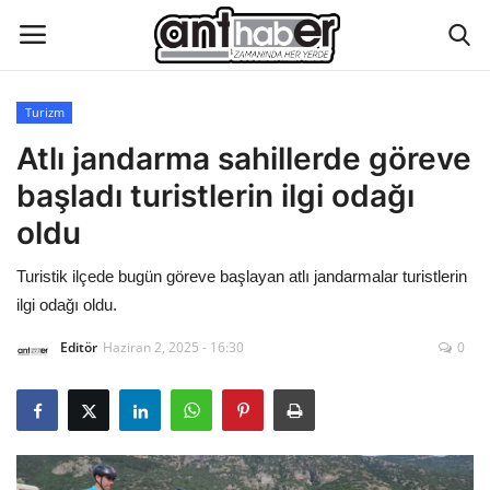
Turizm
Künye
Atlı jandarma sahillerde göreve
başladı turistlerin ilgi odağı
Eğitim
oldu
Aktüel Magazin
Turistik ilçede bugün göreve başlayan atlı jandarmalar turistlerin
ilgi odağı oldu.
Hakkımızda
Editör
Haziran 2, 2025 - 16:30
0
İletişim
Asayiş
Çevre