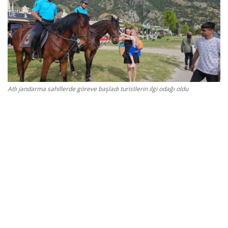
Gizlilik Politikası
Reklam ve İşbirliği
Bodrum Trafik Yoğunluk Haritası
Atlı jandarma sahillerde göreve başladı turistlerin ilgi odağı oldu
Turizm
Siyaset
Bodrum Nöbetçi Eczaneler
Köşe Yazarları
Spor