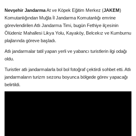
Kültür Sanat Tarih
Nevşehir Jandarma
At ve Köpek Eğitim Merkez (
JAKEM
)
Sağlık
Komutanlığından Muğla İl Jandarma Komutanlığı emrine
görevlendirilen Atlı Jandarma Timi, bugün Fethiye ilçesinin
Ekonomi
Ölüdeniz Mahallesi Likya Yolu, Kayaköy, Belcekız ve Kumburnu
plajlarında göreve başladı.
Gündem
Atlı jandarmalar tatil yapan yerli ve yabancı turistlerin ilgi odağı
oldu.
Dünya
Turistler atlı jandarmalarla bol bol fotoğraf çektirdi sohbet etti. Atlı
jandarmaların turizm sezonu boyunca bölgede görev yapacağı
belirtildi.