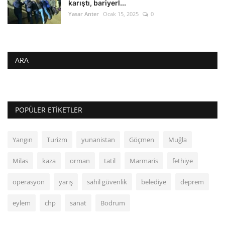
karıştı, bariyerl...
Yasar Anter
Ocak 15, 2025
0
ARA
POPÜLER ETIKETLER
Yangın
Turizm
yunanistan
Göçmen
Muğla
Milas
kaza
orman
tatil
Marmaris
fethiye
operasyon
yarış
sahil güvenlik
belediye
deprem
eylem
chp
sanat
Bodrum