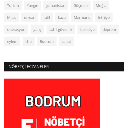
Turizm
Yangın
yunanistan
Göçmen
Muğla
Milas
orman
tatil
kaza
Marmaris
fethiye
operasyon
yarış
sahil güvenlik
belediye
deprem
eylem
chp
Bodrum
sanat
NÖBETÇI ECZANELER