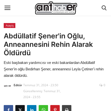
Asayiş
Künye
Abdüllatif Şener'in Oğlu,
Anneannesini Rehin Alarak
Eğitim
Öldürdü
Aktüel Magazin
Eski başbakan yardımcısı ve eski bakanlardan Abdüllatif
Şener'in oğlu Bedirhan Şener, anneannesi Leyla Çetiner'i rehin
Hakkımızda
alarak öldürdü.
İletişim
Editör
Temmuz 31, 2024 - 23:50
0
Güncellenmiş: Temmuz 31,
Asayiş
2024 - 23:55
Çevre