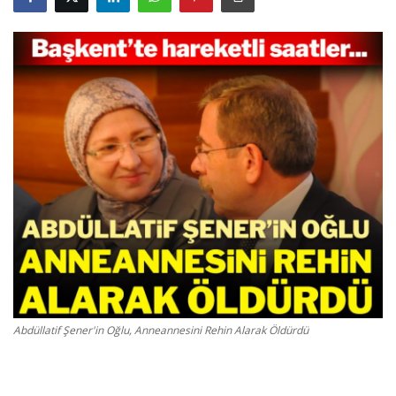
Gizlilik Politikası
Reklam ve İşbirliği
Bodrum Trafik Yoğunluk Haritası
Turizm
Siyaset
Bodrum Nöbetçi Eczaneler
Köşe Yazarları
Abdüllatif Şener'in Oğlu, Anneannesini Rehin Alarak Öldürdü
Spor