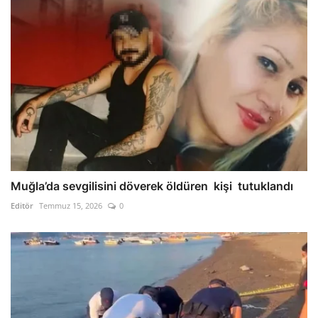
Muğla’da sevgilisini döverek öldüren kişi tutuklandı
Editör
Temmuz 15, 2026
0