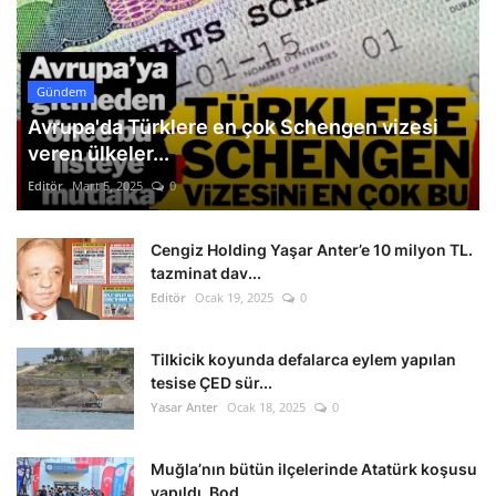
Gündem
Avrupa'da Türklere en çok Schengen vizesi
veren ülkeler...
Editör
Mart 5, 2025
0
Cengiz Holding Yaşar Anter’e 10 milyon TL.
tazminat dav...
Editör
Ocak 19, 2025
0
Tilkicik koyunda defalarca eylem yapılan
tesise ÇED sür...
Yasar Anter
Ocak 18, 2025
0
Muğla’nın bütün ilçelerinde Atatürk koşusu
yapıldı. Bod...