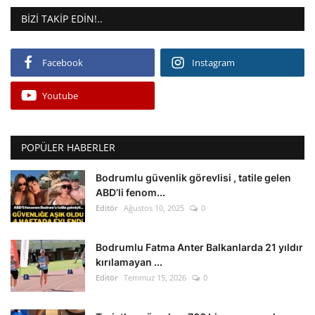
BIZI TAKIP EDIN!..
Facebook
Instagram
Youtube
POPÜLER HABERLER
Bodrumlu güvenlik görevlisi , tatile gelen
ABD’li fenom...
Editör
Ağustos 10, 2025
0
Bodrumlu Fatma Anter Balkanlarda 21 yıldır
kırılamayan ...
Editör
Temmuz 15, 2026
0