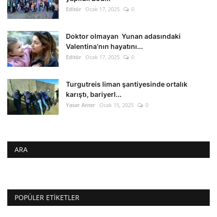
Editör
Ocak 17, 2025
0
Doktor olmayan Yunan adasındaki
Valentina’nın hayatını...
Editör
Ocak 17, 2025
0
Turgutreis liman şantiyesinde ortalık
karıştı, bariyerl...
Yasar Anter
Ocak 15, 2025
0
ARA
POPÜLER ETIKETLER