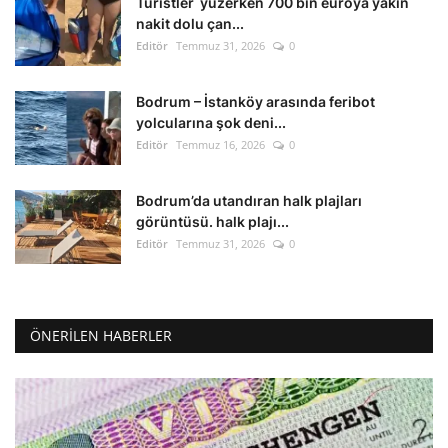
Turistler yüzerken 700 bin euroya yakın
nakit dolu çan...
Editör
Temmuz 31, 2026
0
Bodrum – İstanköy arasında feribot
yolcularına şok deni...
Editör
Temmuz 16, 2026
0
Bodrum’da utandıran halk plajları
görüntüsü. halk plajı...
Editör
Temmuz 31, 2026
0
ÖNERILEN HABERLER