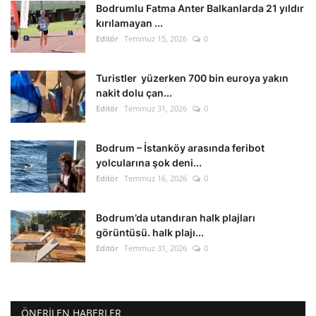
Bodrumlu Fatma Anter Balkanlarda 21 yıldır
kırılamayan ...
Editör
Temmuz 15, 2026
0
Turistler yüzerken 700 bin euroya yakın
nakit dolu çan...
Editör
Temmuz 31, 2026
0
Bodrum – İstanköy arasında feribot
yolcularına şok deni...
Editör
Temmuz 16, 2026
0
Bodrum’da utandıran halk plajları
görüntüsü. halk plajı...
Editör
Temmuz 31, 2026
0
ÖNERILEN HABERLER