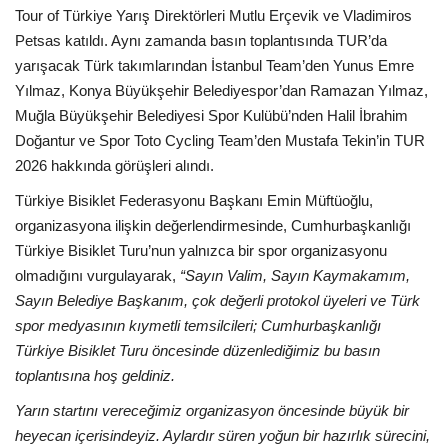
Tour of Türkiye Yarış Direktörleri Mutlu Erçevik ve Vladimiros
Petsas katıldı. Aynı zamanda basın toplantısında TUR’da
yarışacak Türk takımlarından İstanbul Team’den Yunus Emre
Yılmaz, Konya Büyükşehir Belediyespor’dan Ramazan Yılmaz,
Muğla Büyükşehir Belediyesi Spor Kulübü’nden Halil İbrahim
Doğantur ve Spor Toto Cycling Team’den Mustafa Tekin’in TUR
2026 hakkında görüşleri alındı.
Türkiye Bisiklet Federasyonu Başkanı Emin Müftüoğlu,
organizasyona ilişkin değerlendirmesinde, Cumhurbaşkanlığı
Türkiye Bisiklet Turu’nun yalnızca bir spor organizasyonu
olmadığını vurgulayarak,
“Sayın Valim, Sayın Kaymakamım,
Sayın Belediye Başkanım, çok değerli protokol üyeleri ve Türk
spor medyasının kıymetli temsilcileri; Cumhurbaşkanlığı
Türkiye Bisiklet Turu öncesinde düzenlediğimiz bu basın
toplantısına hoş geldiniz.
Yarın startını vereceğimiz organizasyon öncesinde büyük bir
heyecan içerisindeyiz. Aylardır süren yoğun bir hazırlık sürecini,