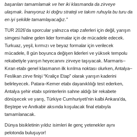
başarıları tamamlamak ve her iki klasmanda da zirveye
ulaşmak. İnanıyoruz ki doğru strateji ve takım ruhuyla bu turu da
en iyi şekilde tamamlayacağız.”
TUR 2026’da sporcular yalnızca etap zaferleri için değil, yarışın
simgesi haline gelen lider formalar için de mücadele edecek.
Turkuaz, yeşil, kırmızı ve beyaz formalar için verilecek
mücadele, 8 gün boyunca değişen liderleri ve yüksek tempolu
rekabetiyle yarışın heyecanını zirveye taşıyacak. Marmaris–
Kıran etabı genel klasmanın ilk kırılma noktası olurken, Antalya–
Feslikan zirve finişi “Kraliçe Etap” olarak yarışın kaderini
belirleyecek. Patara–Kemer etabı dayanıklılığı test ederken,
Antalya şehir etabı sprinterlerin sahne aldığı bir rekabete
dönüşecek ve yarış, Türkiye Cumhuriyeti’nin kalbi Ankara’da,
Beştepe ve Anıtkabir aksında koşulacak final etabıyla
tamamlanacak.
Dünya bisikletinin yıldız isimleri ile genç yetenekler aynı
pelotonda buluşuyor!