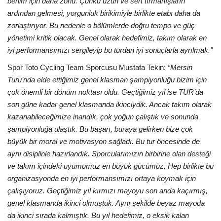
benim için daha zorlu. Çünkü uzun ve sert tırmanışların
ardından gelmesi, yorgunluk birikimiyle birlikte etabı daha da
zorlaştırıyor. Bu nedenle o bölümlerde doğru tempo ve güç
yönetimi kritik olacak. Genel olarak hedefimiz, takım olarak en
iyi performansımızı sergileyip bu turdan iyi sonuçlarla ayrılmak.”
Spor Toto Cycling Team Sporcusu Mustafa Tekin:
“Mersin
Turu’nda elde ettiğimiz genel klasman şampiyonluğu bizim için
çok önemli bir dönüm noktası oldu. Geçtiğimiz yıl ise TUR’da
son güne kadar genel klasmanda ikinciydik. Ancak takım olarak
kazanabileceğimize inandık, çok yoğun çalıştık ve sonunda
şampiyonluğa ulaştık. Bu başarı, buraya gelirken bize çok
büyük bir moral ve motivasyon sağladı. Bu tur öncesinde de
aynı disiplinle hazırlandık. Sporcularımızın birbirine olan desteği
ve takım içindeki uyumumuz en büyük gücümüz. Hep birlikte bu
organizasyonda en iyi performansımızı ortaya koymak için
çalışıyoruz. Geçtiğimiz yıl kırmızı mayoyu son anda kaçırmış,
genel klasmanda ikinci olmuştuk. Aynı şekilde beyaz mayoda
da ikinci sırada kalmıştık. Bu yıl hedefimiz, o eksik kalan