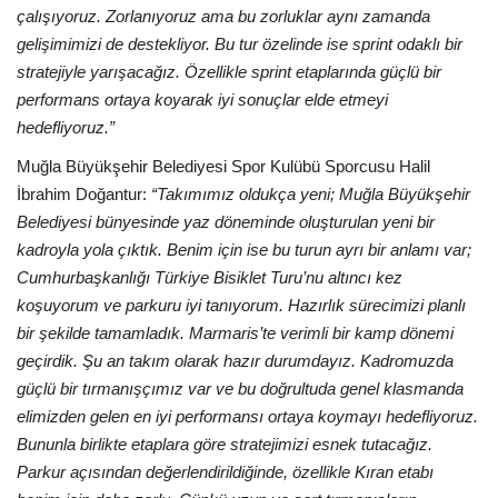
çalışıyoruz. Zorlanıyoruz ama bu zorluklar aynı zamanda
gelişimimizi de destekliyor. Bu tur özelinde ise sprint odaklı bir
stratejiyle yarışacağız. Özellikle sprint etaplarında güçlü bir
performans ortaya koyarak iyi sonuçlar elde etmeyi
hedefliyoruz.”
Muğla Büyükşehir Belediyesi Spor Kulübü Sporcusu Halil
İbrahim Doğantur:
“Takımımız oldukça yeni; Muğla Büyükşehir
Belediyesi bünyesinde yaz döneminde oluşturulan yeni bir
kadroyla yola çıktık. Benim için ise bu turun ayrı bir anlamı var;
Cumhurbaşkanlığı Türkiye Bisiklet Turu’nu altıncı kez
koşuyorum ve parkuru iyi tanıyorum. Hazırlık sürecimizi planlı
bir şekilde tamamladık. Marmaris’te verimli bir kamp dönemi
geçirdik. Şu an takım olarak hazır durumdayız. Kadromuzda
güçlü bir tırmanışçımız var ve bu doğrultuda genel klasmanda
elimizden gelen en iyi performansı ortaya koymayı hedefliyoruz.
Bununla birlikte etaplara göre stratejimizi esnek tutacağız.
Parkur açısından değerlendirildiğinde, özellikle Kıran etabı