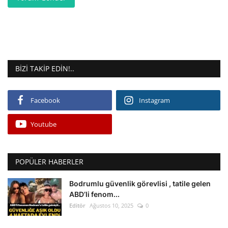
BIZI TAKIP EDIN!..
Facebook
Instagram
Youtube
POPÜLER HABERLER
Bodrumlu güvenlik görevlisi , tatile gelen
ABD’li fenom...
Editör
Ağustos 10, 2025
0