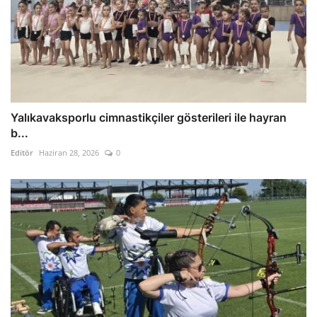
Yalıkavaksporlu cimnastikçiler gösterileri ile hayran
b...
Editör
Haziran 28, 2026
0