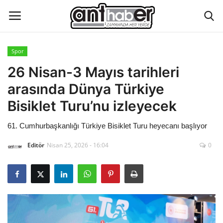
Spor
Künye
26 Nisan-3 Mayıs tarihleri
arasında Dünya Türkiye
Eğitim
Bisiklet Turu’nu izleyecek
Aktüel Magazin
61. Cumhurbaşkanlığı Türkiye Bisiklet Turu heyecanı başlıyor
Hakkımızda
Editör
Nisan 25, 2026 - 16:04
0
İletişim
Asayiş
Çevre