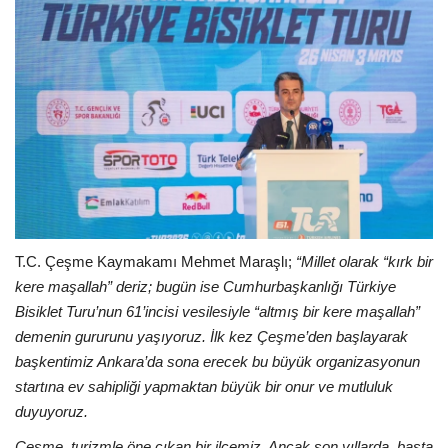
T.C. Çeşme Kaymakamı Mehmet Maraşlı;
“Millet olarak “kırk bir
kere maşallah” deriz; bugün ise Cumhurbaşkanlığı Türkiye
Bisiklet Turu’nun 61’incisi vesilesiyle “altmış bir kere maşallah”
demenin gururunu yaşıyoruz. İlk kez Çeşme’den başlayarak
başkentimiz Ankara’da sona erecek bu büyük organizasyonun
startına ev sahipliği yapmaktan büyük bir onur ve mutluluk
duyuyoruz.
Çeşme, turizmle öne çıkan bir ilçemiz. Ancak son yıllarda, başta