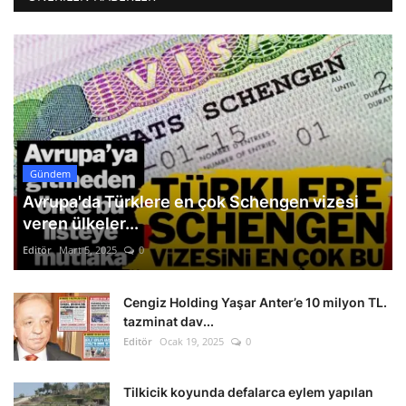
Gündem
Avrupa'da Türklere en çok Schengen vizesi
veren ülkeler...
Editör
Mart 5, 2025
0
Cengiz Holding Yaşar Anter’e 10 milyon TL.
tazminat dav...
Editör
Ocak 19, 2025
0
Tilkicik koyunda defalarca eylem yapılan