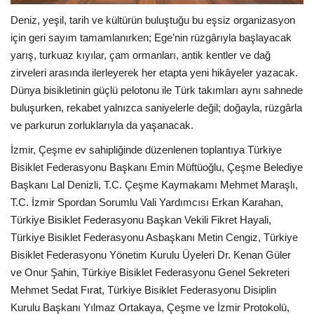
Deniz, yeşil, tarih ve kültürün buluştuğu bu eşsiz organizasyon
için geri sayım tamamlanırken; Ege’nin rüzgârıyla başlayacak
yarış, turkuaz kıyılar, çam ormanları, antik kentler ve dağ
zirveleri arasında ilerleyerek her etapta yeni hikâyeler yazacak.
Dünya bisikletinin güçlü pelotonu ile Türk takımları aynı sahnede
buluşurken, rekabet yalnızca saniyelerle değil; doğayla, rüzgârla
ve parkurun zorluklarıyla da yaşanacak.
İzmir, Çeşme ev sahipliğinde düzenlenen toplantıya Türkiye
Bisiklet Federasyonu Başkanı Emin Müftüoğlu, Çeşme Belediye
Başkanı Lal Denizli, T.C. Çeşme Kaymakamı Mehmet Maraşlı,
T.C. İzmir Spordan Sorumlu Vali Yardımcısı Erkan Karahan,
Türkiye Bisiklet Federasyonu Başkan Vekili Fikret Hayali,
Türkiye Bisiklet Federasyonu Asbaşkanı Metin Cengiz, Türkiye
Bisiklet Federasyonu Yönetim Kurulu Üyeleri Dr. Kenan Güler
ve Onur Şahin, Türkiye Bisiklet Federasyonu Genel Sekreteri
Mehmet Sedat Fırat, Türkiye Bisiklet Federasyonu Disiplin
Kurulu Başkanı Yılmaz Ortakaya, Çeşme ve İzmir Protokolü,