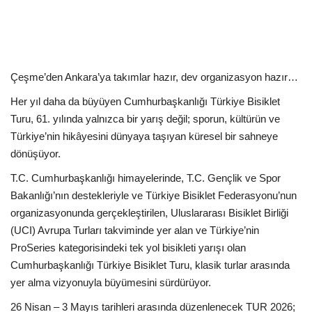
Kültür Sanat Tarih
Sağlık
Ekonomi
Çeşme’den Ankara’ya takımlar hazır, dev organizasyon hazır…
Her yıl daha da büyüyen Cumhurbaşkanlığı Türkiye Bisiklet
Gündem
Turu, 61. yılında yalnızca bir yarış değil; sporun, kültürün ve
Türkiye’nin hikâyesini dünyaya taşıyan küresel bir sahneye
Dünya
dönüşüyor.
T.C. Cumhurbaşkanlığı himayelerinde, T.C. Gençlik ve Spor
Bakanlığı’nın destekleriyle ve Türkiye Bisiklet Federasyonu’nun
organizasyonunda gerçekleştirilen, Uluslararası Bisiklet Birliği
(UCI) Avrupa Turları takviminde yer alan ve Türkiye’nin
ProSeries kategorisindeki tek yol bisikleti yarışı olan
Cumhurbaşkanlığı Türkiye Bisiklet Turu, klasik turlar arasında
yer alma vizyonuyla büyümesini sürdürüyor.
26 Nisan – 3 Mayıs tarihleri arasında düzenlenecek TUR 2026;