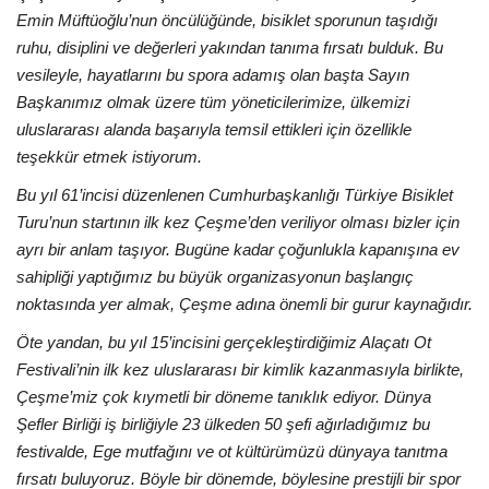
Emin Müftüoğlu’nun öncülüğünde, bisiklet sporunun taşıdığı
ruhu, disiplini ve değerleri yakından tanıma fırsatı bulduk. Bu
vesileyle, hayatlarını bu spora adamış olan başta Sayın
Başkanımız olmak üzere tüm yöneticilerimize, ülkemizi
uluslararası alanda başarıyla temsil ettikleri için özellikle
teşekkür etmek istiyorum.
Bu yıl 61’incisi düzenlenen Cumhurbaşkanlığı Türkiye Bisiklet
Turu’nun startının ilk kez Çeşme’den veriliyor olması bizler için
ayrı bir anlam taşıyor. Bugüne kadar çoğunlukla kapanışına ev
sahipliği yaptığımız bu büyük organizasyonun başlangıç
noktasında yer almak, Çeşme adına önemli bir gurur kaynağıdır.
Öte yandan, bu yıl 15’incisini gerçekleştirdiğimiz Alaçatı Ot
Festivali’nin ilk kez uluslararası bir kimlik kazanmasıyla birlikte,
Çeşme’miz çok kıymetli bir döneme tanıklık ediyor. Dünya
Şefler Birliği iş birliğiyle 23 ülkeden 50 şefi ağırladığımız bu
festivalde, Ege mutfağını ve ot kültürümüzü dünyaya tanıtma
fırsatı buluyoruz. Böyle bir dönemde, böylesine prestijli bir spor