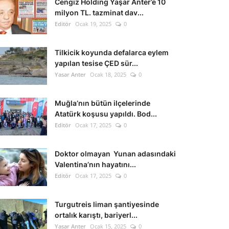
Cengiz Holding Yaşar Anter’e 10
milyon TL. tazminat dav...
Editör
Ocak 19, 2025
0
Tilkicik koyunda defalarca eylem
yapılan tesise ÇED sür...
Yasar Anter
Ocak 18, 2025
0
Muğla’nın bütün ilçelerinde
Atatürk koşusu yapıldı. Bod...
Editör
Ocak 17, 2025
0
Doktor olmayan Yunan adasındaki
Valentina’nın hayatını...
Editör
Ocak 17, 2025
0
Turgutreis liman şantiyesinde
ortalık karıştı, bariyerl...
Yasar Anter
Ocak 15, 2025
0