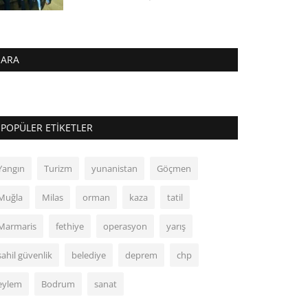
ARA
POPÜLER ETIKETLER
Yangın
Turizm
yunanistan
Göçmen
Muğla
Milas
orman
kaza
tatil
Marmaris
fethiye
operasyon
yarış
sahil güvenlik
belediye
deprem
chp
eylem
Bodrum
sanat