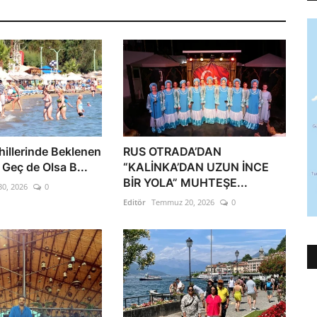
illerinde Beklenen
RUS OTRADA’DAN
k Geç de Olsa B...
“KALİNKA’DAN UZUN İNCE
BİR YOLA” MUHTEŞE...
30, 2026
0
Editör
Temmuz 20, 2026
0