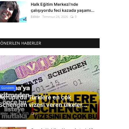
Halk Eğitim Merkezi'nde
çalışıyordu feci kazada yaşamı...
Editör
Temmuz 24, 2026
0
ÖNERILEN HABERLER
Gündem
Avrupa'da Türklere en çok
Schengen vizesi veren ülkeler...
Editör
Mart 5, 2025
0