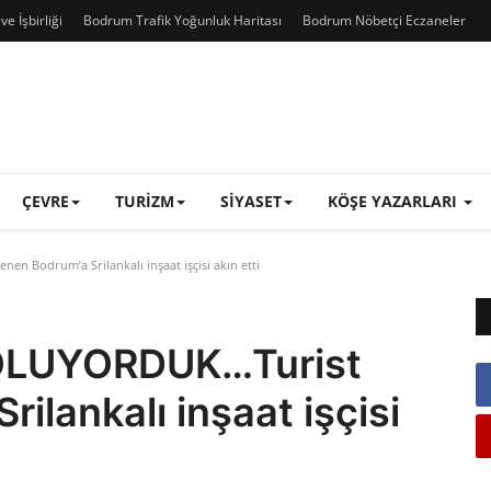
e İşbirliği
Bodrum Trafik Yoğunluk Haritası
Bodrum Nöbetçi Eczaneler
ÇEVRE
TURIZM
SIYASET
KÖŞE YAZARLARI
Bodrum’a Srilankalı inşaat işçisi akın etti
OLUYORDUK…Turist
ilankalı inşaat işçisi