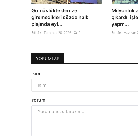
Gümüşlükte denize
Milyonluk 
giremedikleri sözde halk
çıkardı, iş
plajında eyl...
yapm...
Editör
Temmuz 20, 2026
0
Editör
Haziran 
YORUMLAR
İsim
Yorum