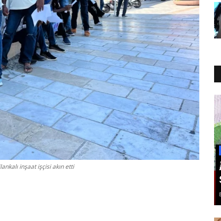
lı inşaat işçisi akın etti