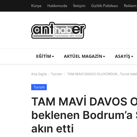
Künye
Hakkımızda
İletişim
Gizlilik Politikası
Reklam v
EĞITIM
AKTÜEL MAGAZIN
ASAYIŞ
Ana Sayfa
Turizm
TAM MAVİ DAVOS OLUYORDUK…Turist beklenen 
Turizm
TAM MAVİ DAVOS 
beklenen Bodrum’a Sr
akın etti