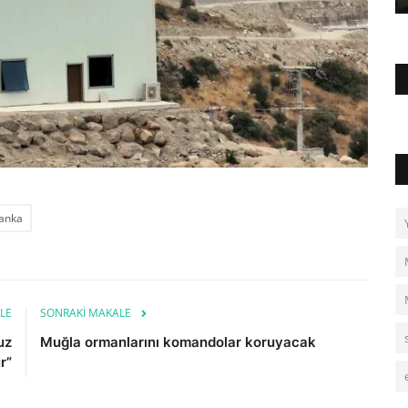
anka
LE
SONRAKI MAKALE
uz
Muğla ormanlarını komandolar koruyacak
r”