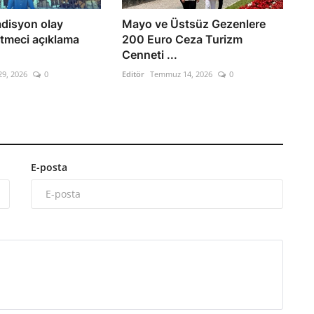
adisyon olay
Mayo ve Üstsüz Gezenlere
letmeci açıklama
200 Euro Ceza Turizm
Cenneti ...
29, 2026
0
Editör
Temmuz 14, 2026
0
E-posta