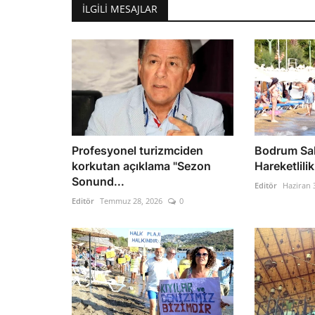
İLGILI MESAJLAR
Profesyonel turizmciden
Bodrum Sah
korkutan açıklama "Sezon
Hareketlili
Sonund...
Editör
Haziran 
Editör
Temmuz 28, 2026
0