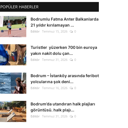
POPÜLER HABERLER
Bodrumlu Fatma Anter Balkanlarda
21 yıldır kırılamayan ...
Editör
Temmuz 15, 2026
0
Turistler yüzerken 700 bin euroya
yakın nakit dolu çan...
Editör
Temmuz 31, 2026
0
Bodrum – İstanköy arasında feribot
yolcularına şok deni...
Editör
Temmuz 16, 2026
0
Bodrum’da utandıran halk plajları
görüntüsü. halk plajı...
Editör
Temmuz 31, 2026
0