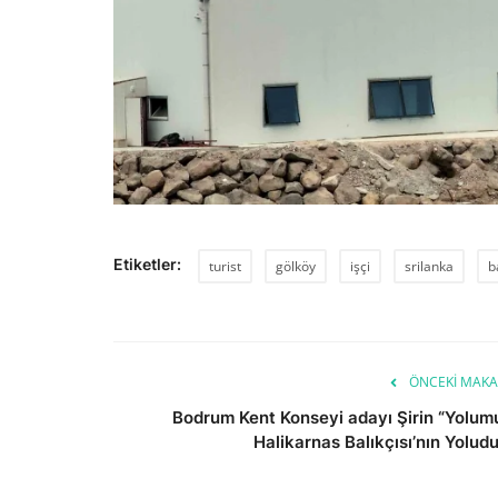
Etiketler:
turist
gölköy
işçi
srilanka
b
ÖNCEKI MAKA
Bodrum Kent Konseyi adayı Şirin “Yolum
Halikarnas Balıkçısı’nın Yoludu