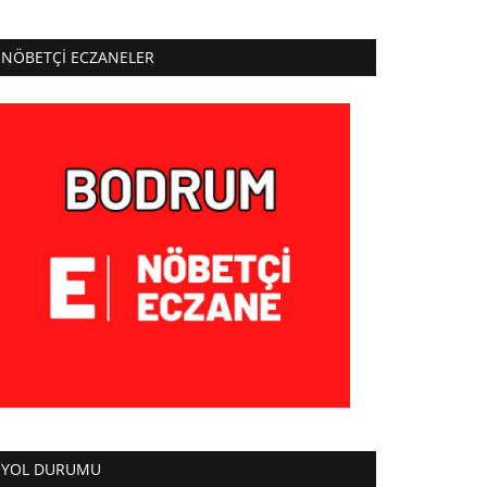
NÖBETÇI ECZANELER
YOL DURUMU