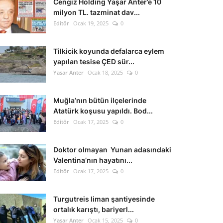
Cengiz Holding Yaşar Anter’e 10
milyon TL. tazminat dav...
Editör
Ocak 19, 2025
0
Tilkicik koyunda defalarca eylem
yapılan tesise ÇED sür...
Yasar Anter
Ocak 18, 2025
0
Muğla’nın bütün ilçelerinde
Atatürk koşusu yapıldı. Bod...
Editör
Ocak 17, 2025
0
Doktor olmayan Yunan adasındaki
Valentina’nın hayatını...
Editör
Ocak 17, 2025
0
Turgutreis liman şantiyesinde
ortalık karıştı, bariyerl...
Yasar Anter
Ocak 15, 2025
0