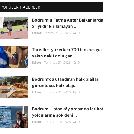
POPÜLER HABERLER
Bodrumlu Fatma Anter Balkanlarda
21 yıldır kırılamayan ...
Editör
Temmuz 15, 2026
0
Turistler yüzerken 700 bin euroya
yakın nakit dolu çan...
Editör
Temmuz 31, 2026
0
Bodrum’da utandıran halk plajları
görüntüsü. halk plajı...
Editör
Temmuz 31, 2026
0
Bodrum – İstanköy arasında feribot
yolcularına şok deni...
Editör
Temmuz 16, 2026
0