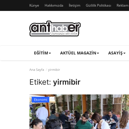
Künye
Hakkımızda
İletişim
Gizlilik Politikası
Reklam v
EĞITIM
AKTÜEL MAGAZIN
ASAYIŞ
Ana Sayfa
yirmibir
Etiket:
yirmibir
Ekonomi