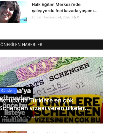
Halk Eğitim Merkezi'nde
çalışıyordu feci kazada yaşamı...
Editör
Temmuz 24, 2026
0
ÖNERILEN HABERLER
Gündem
Avrupa'da Türklere en çok
Schengen vizesi veren ülkeler...
Editör
Mart 5, 2025
0