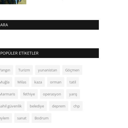
ARA
POPÜLER ETIKETLER
Yangın
Turizm
yunanistan
Göçmen
Muğla
Milas
kaza
orman
tatil
Marmaris
fethiye
operasyon
yarış
sahil güvenlik
belediye
deprem
chp
eylem
sanat
Bodrum