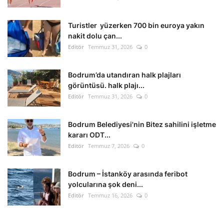
Kültür Sanat Tarih
Turistler yüzerken 700 bin euroya yakın
Sağlık
nakit dolu çan...
Editör
Temmuz 31, 2026
0
Ekonomi
Bodrum’da utandıran halk plajları
Gündem
görüntüsü. halk plajı...
Editör
Temmuz 31, 2026
0
Dünya
Bodrum Belediyesi'nin Bitez sahilini işletme
kararı ODT...
Editör
Temmuz 7, 2026
0
Bodrum – İstanköy arasında feribot
yolcularına şok deni...
Editör
Temmuz 16, 2026
0