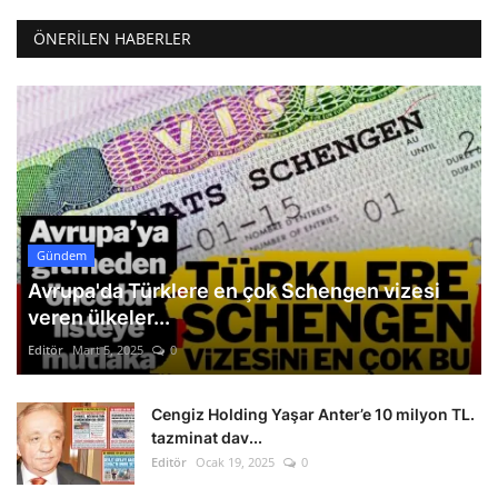
ÖNERILEN HABERLER
Gündem
Avrupa'da Türklere en çok Schengen vizesi
veren ülkeler...
Editör
Mart 5, 2025
0
Cengiz Holding Yaşar Anter’e 10 milyon TL.
tazminat dav...
Editör
Ocak 19, 2025
0