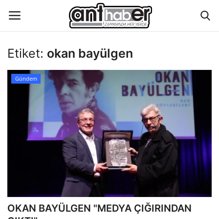
Etiket:
okan bayülgen
Künye
Gündem
Eğitim
Aktüel Magazin
Hakkımızda
İletişim
Asayiş
OKAN BAYÜLGEN "MEDYA ÇIĞIRINDAN
Çevre