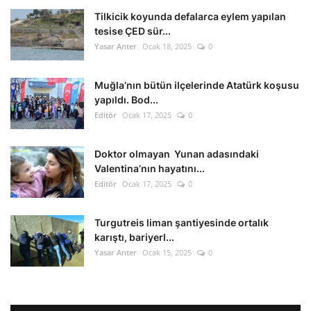
Tilkicik koyunda defalarca eylem yapılan
tesise ÇED sür...
Yasar Anter
Ocak 18, 2025
0
Muğla’nın bütün ilçelerinde Atatürk koşusu
yapıldı. Bod...
Editör
Ocak 17, 2025
0
Doktor olmayan Yunan adasındaki
Valentina’nın hayatını...
Editör
Ocak 17, 2025
0
Turgutreis liman şantiyesinde ortalık
karıştı, bariyerl...
Yasar Anter
Ocak 15, 2025
0