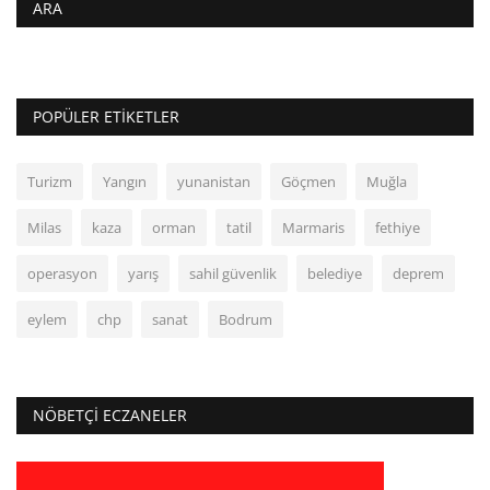
ARA
POPÜLER ETIKETLER
Turizm
Yangın
yunanistan
Göçmen
Muğla
Milas
kaza
orman
tatil
Marmaris
fethiye
operasyon
yarış
sahil güvenlik
belediye
deprem
eylem
chp
sanat
Bodrum
NÖBETÇI ECZANELER