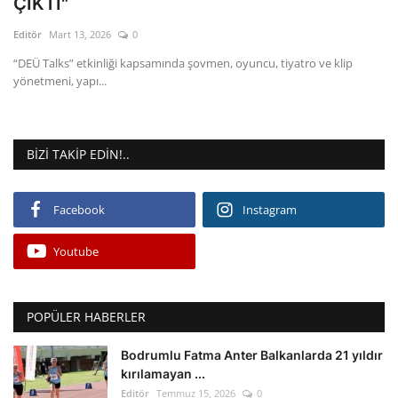
ÇIKTI"
Editör
Mart 13, 2026
0
Gizlilik Politikası
“DEÜ Talks” etkinliği kapsamında şovmen, oyuncu, tiyatro ve klip
yönetmeni, yapı...
Reklam ve İşbirliği
Bodrum Trafik Yoğunluk Haritası
BIZI TAKIP EDIN!..
Turizm
Facebook
Instagram
Siyaset
Youtube
Bodrum Nöbetçi Eczaneler
Köşe Yazarları
POPÜLER HABERLER
Spor
Bodrumlu Fatma Anter Balkanlarda 21 yıldır
kırılamayan ...
Editör
Temmuz 15, 2026
0