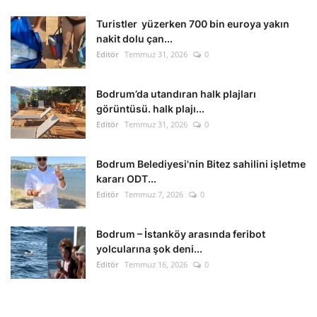
Turistler yüzerken 700 bin euroya yakın
nakit dolu çan...
Editör
Temmuz 31, 2026
0
Bodrum’da utandıran halk plajları
görüntüsü. halk plajı...
Editör
Temmuz 31, 2026
0
Bodrum Belediyesi'nin Bitez sahilini işletme
kararı ODT...
Editör
Temmuz 7, 2026
0
Bodrum – İstanköy arasında feribot
yolcularına şok deni...
Editör
Temmuz 16, 2026
0