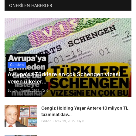
ÖNERILEN HABERLER
Gündem
Avrupa'da Türklere en çok Schengen vizesi
veren ülkeler...
Editör
Mart 5, 2025
0
Cengiz Holding Yaşar Anter’e 10 milyon TL.
tazminat dav...
Editör
Ocak 19, 2025
0