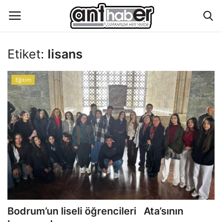
Etiket:
lisans
Künye
Eğitim
Eğitim
Aktüel Magazin
Hakkımızda
İletişim
Asayiş
Bodrum’un liseli öğrencileri Ata’sının
Çevre