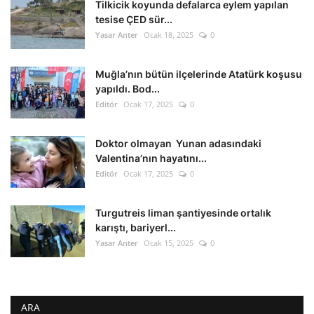
Tilkicik koyunda defalarca eylem yapılan
tesise ÇED sür...
Yasar Anter
Ocak 18, 2025
0
Muğla’nın bütün ilçelerinde Atatürk koşusu
yapıldı. Bod...
Editör
Ocak 17, 2025
0
Doktor olmayan Yunan adasındaki
Valentina’nın hayatını...
Editör
Ocak 17, 2025
0
Turgutreis liman şantiyesinde ortalık
karıştı, bariyerl...
Yasar Anter
Ocak 15, 2025
0
ARA