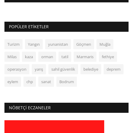
POPÜLER ETIKETLER
Turizm
Yangın
yunanistan
Göçmen
Muğla
Milas
kaza
orman
tatil
Marmaris
fethiye
operasyon
yarış
sahil güvenlik
belediye
deprem
eylem
chp
sanat
Bodrum
NÖBETÇI ECZANELER