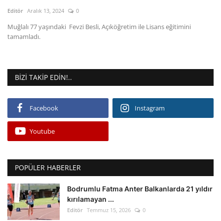
Kültür Sanat Tarih
Editör
Aralık 13, 2024
0
Sağlık
Muğlalı 77 yaşındaki Fevzi Besli, Açıköğretim ile Lisans eğitimini
tamamladı.
Ekonomi
Gündem
BIZI TAKIP EDIN!..
Dünya
Facebook
Instagram
Youtube
POPÜLER HABERLER
Bodrumlu Fatma Anter Balkanlarda 21 yıldır
kırılamayan ...
Editör
Temmuz 15, 2026
0