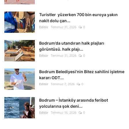
Kültür Sanat Tarih
Turistler yüzerken 700 bin euroya yakın
Sağlık
nakit dolu çan...
Editör
Temmuz 31, 2026
0
Ekonomi
Bodrum’da utandıran halk plajları
Gündem
görüntüsü. halk plajı...
Editör
Temmuz 31, 2026
0
Dünya
Bodrum Belediyesi'nin Bitez sahilini işletme
kararı ODT...
Editör
Temmuz 7, 2026
0
Bodrum – İstanköy arasında feribot
yolcularına şok deni...
Editör
Temmuz 16, 2026
0