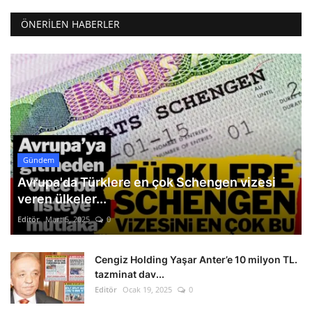
ÖNERILEN HABERLER
Gündem
Avrupa'da Türklere en çok Schengen vizesi
veren ülkeler...
Editör
Mart 5, 2025
0
Cengiz Holding Yaşar Anter’e 10 milyon TL.
tazminat dav...
Editör
Ocak 19, 2025
0