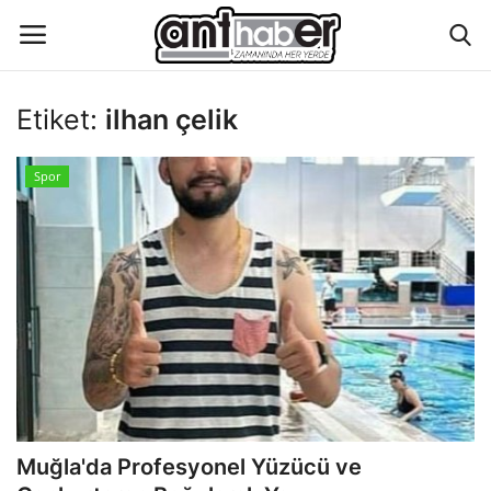
Etiket:
ilhan çelik
Künye
Spor
Eğitim
Aktüel Magazin
Hakkımızda
İletişim
Asayiş
Muğla'da Profesyonel Yüzücü ve
Çevre