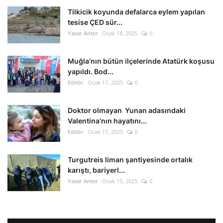
Tilkicik koyunda defalarca eylem yapılan
tesise ÇED sür...
Yasar Anter
Ocak 18, 2025
0
Muğla’nın bütün ilçelerinde Atatürk koşusu
yapıldı. Bod...
Editör
Ocak 17, 2025
0
Doktor olmayan Yunan adasındaki
Valentina’nın hayatını...
Editör
Ocak 17, 2025
0
Turgutreis liman şantiyesinde ortalık
karıştı, bariyerl...
Yasar Anter
Ocak 15, 2025
0