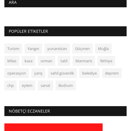
ARA
POPÜLER ETIKETLER
Turizm
Yangın
yunanistan
Göçmen
Muğla
Milas
kaza
orman
tatil
Marmaris
fethiye
operasyon
yarış
sahil güvenlik
belediye
deprem
chp
eylem
sanat
Bodrum
NÖBETÇI ECZANELER