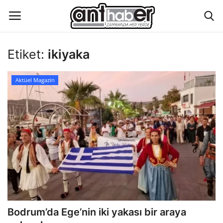
Etiket:
ikiyaka
Künye
Aktüel Magazin
Eğitim
Aktüel Magazin
Hakkımızda
İletişim
Asayiş
Bodrum’da Ege’nin iki yakası bir araya
Çevre