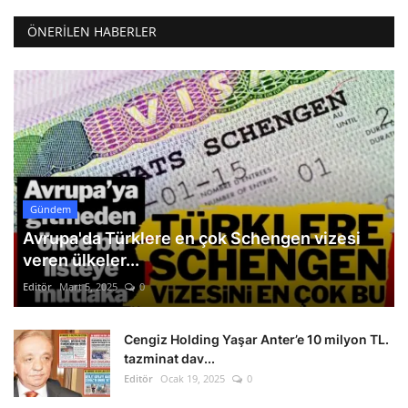
ÖNERILEN HABERLER
Gündem
Avrupa'da Türklere en çok Schengen vizesi
veren ülkeler...
Editör
Mart 5, 2025
0
Cengiz Holding Yaşar Anter’e 10 milyon TL.
tazminat dav...
Editör
Ocak 19, 2025
0