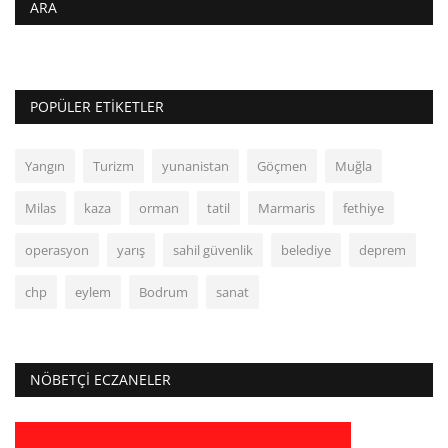
ARA
POPÜLER ETIKETLER
Yangın
Turizm
yunanistan
Göçmen
Muğla
Milas
kaza
orman
tatil
Marmaris
fethiye
operasyon
yarış
sahil güvenlik
belediye
deprem
chp
eylem
Bodrum
sanat
NÖBETÇI ECZANELER