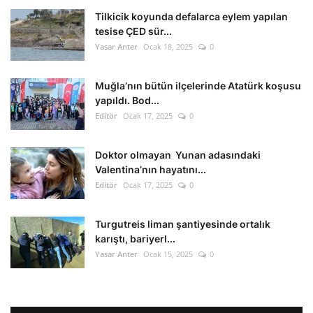
Tilkicik koyunda defalarca eylem yapılan
tesise ÇED sür...
Yasar Anter
Ocak 18, 2025
0
Muğla’nın bütün ilçelerinde Atatürk koşusu
yapıldı. Bod...
Editör
Ocak 17, 2025
0
Doktor olmayan Yunan adasındaki
Valentina’nın hayatını...
Editör
Ocak 17, 2025
0
Turgutreis liman şantiyesinde ortalık
karıştı, bariyerl...
Yasar Anter
Ocak 15, 2025
0