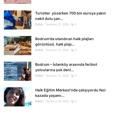
Kültür Sanat Tarih
Turistler yüzerken 700 bin euroya yakın
Sağlık
nakit dolu çan...
Editör
Temmuz 31, 2026
0
Ekonomi
Bodrum’da utandıran halk plajları
Gündem
görüntüsü. halk plajı...
Editör
Temmuz 31, 2026
0
Dünya
Bodrum – İstanköy arasında feribot
yolcularına şok deni...
Editör
Temmuz 16, 2026
0
Halk Eğitim Merkezi'nde çalışıyordu feci
kazada yaşamı...
Editör
Temmuz 24, 2026
0