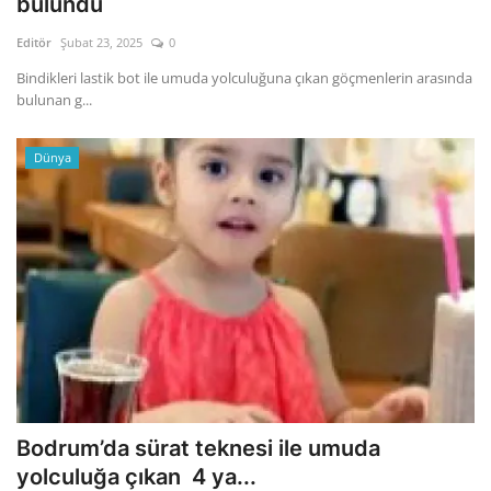
bulundu
Editör
Şubat 23, 2025
0
Gizlilik Politikası
Bindikleri lastik bot ile umuda yolculuğuna çıkan göçmenlerin arasında
bulunan g...
Reklam ve İşbirliği
Bodrum Trafik Yoğunluk Haritası
Dünya
Turizm
Siyaset
Bodrum Nöbetçi Eczaneler
Köşe Yazarları
Spor
Bodrum’da sürat teknesi ile umuda
yolculuğa çıkan 4 ya...