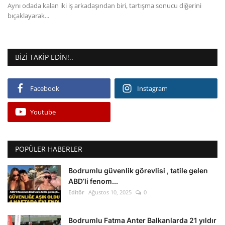
Aynı odada kalan iki iş arkadaşından biri, tartışma sonucu diğerini
bıçaklayarak...
BIZI TAKIP EDIN!..
Facebook
Instagram
Youtube
POPÜLER HABERLER
Bodrumlu güvenlik görevlisi , tatile gelen
ABD’li fenom...
Editör
Ağustos 10, 2025
0
Bodrumlu Fatma Anter Balkanlarda 21 yıldır