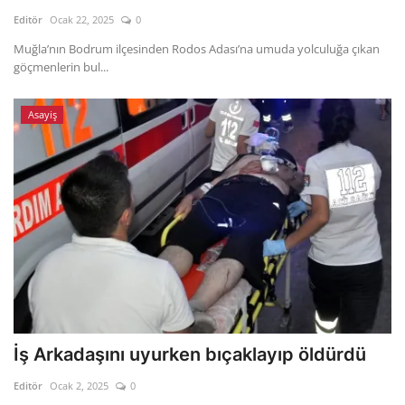
Kültür Sanat Tarih
Editör
Ocak 22, 2025
0
Sağlık
Muğla’nın Bodrum ilçesinden Rodos Adası’na umuda yolculuğa çıkan
göçmenlerin bul...
Ekonomi
Asayiş
Gündem
Dünya
İş Arkadaşını uyurken bıçaklayıp öldürdü
Editör
Ocak 2, 2025
0