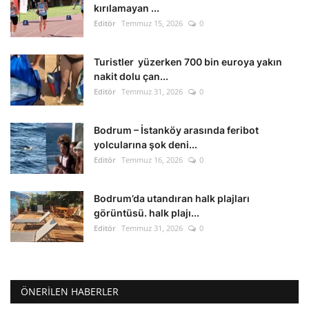
kırılamayan ...
Editör
Temmuz 15, 2026
0
Turistler yüzerken 700 bin euroya yakın
nakit dolu çan...
Editör
Temmuz 31, 2026
0
Bodrum – İstanköy arasında feribot
yolcularına şok deni...
Editör
Temmuz 16, 2026
0
Bodrum’da utandıran halk plajları
görüntüsü. halk plajı...
Editör
Temmuz 31, 2026
0
ÖNERILEN HABERLER