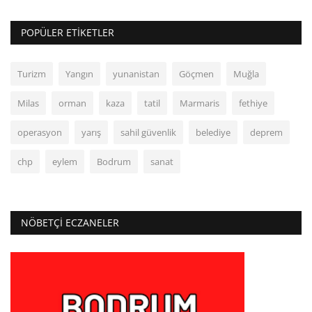
POPÜLER ETIKETLER
Turizm
Yangın
yunanistan
Göçmen
Muğla
Milas
orman
kaza
tatil
Marmaris
fethiye
operasyon
yarış
sahil güvenlik
belediye
deprem
chp
eylem
Bodrum
sanat
NÖBETÇI ECZANELER