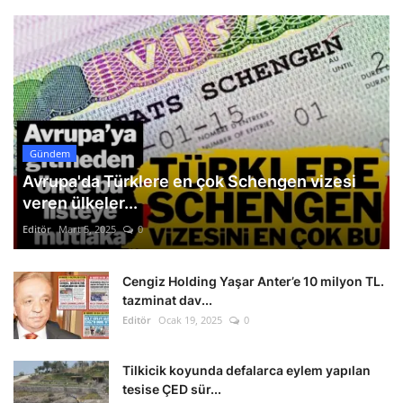
Gündem
Avrupa'da Türklere en çok Schengen vizesi
veren ülkeler...
Editör
Mart 5, 2025
0
Cengiz Holding Yaşar Anter’e 10 milyon TL.
tazminat dav...
Editör
Ocak 19, 2025
0
Tilkicik koyunda defalarca eylem yapılan
tesise ÇED sür...