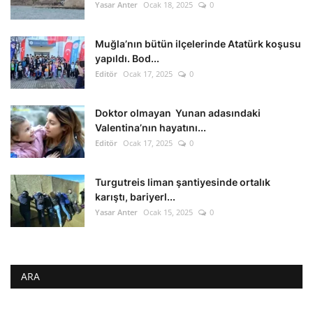
Yasar Anter
Ocak 18, 2025
0
Muğla’nın bütün ilçelerinde Atatürk koşusu
yapıldı. Bod...
Editör
Ocak 17, 2025
0
Doktor olmayan Yunan adasındaki
Valentina’nın hayatını...
Editör
Ocak 17, 2025
0
Turgutreis liman şantiyesinde ortalık
karıştı, bariyerl...
Yasar Anter
Ocak 15, 2025
0
ARA