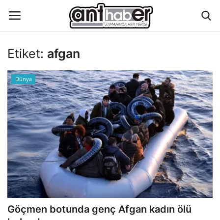
Etiket:
afgan
Künye
Dünya
Eğitim
Aktüel Magazin
Hakkımızda
İletişim
Asayiş
Göçmen botunda genç Afgan kadın ölü
Çevre