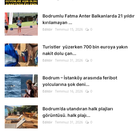
Kültür Sanat Tarih
Bodrumlu Fatma Anter Balkanlarda 21 yıldır
Sağlık
kırılamayan ...
Editör
Temmuz 15, 2026
0
Ekonomi
Turistler yüzerken 700 bin euroya yakın
Gündem
nakit dolu çan...
Editör
Temmuz 31, 2026
0
Dünya
Bodrum – İstanköy arasında feribot
yolcularına şok deni...
Editör
Temmuz 16, 2026
0
Bodrum’da utandıran halk plajları
görüntüsü. halk plajı...
Editör
Temmuz 31, 2026
0