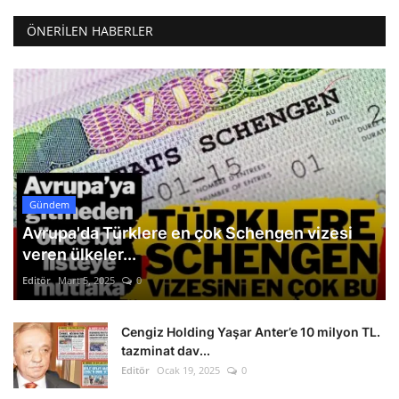
ÖNERILEN HABERLER
Gündem
Avrupa'da Türklere en çok Schengen vizesi
veren ülkeler...
Editör
Mart 5, 2025
0
Cengiz Holding Yaşar Anter’e 10 milyon TL.
tazminat dav...
Editör
Ocak 19, 2025
0