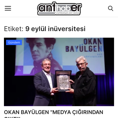
Etiket:
9 eylül inüversitesi
Künye
Gündem
Eğitim
Aktüel Magazin
Hakkımızda
İletişim
Asayiş
OKAN BAYÜLGEN "MEDYA ÇIĞIRINDAN
Çevre