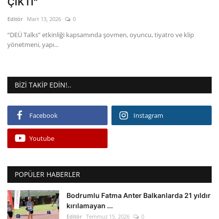
ÇIKTI"
Editör
Mart 13, 2026
0
Gizlilik Politikası
“DEÜ Talks” etkinliği kapsamında şovmen, oyuncu, tiyatro ve klip
yönetmeni, yapı...
Reklam ve İşbirliği
Bodrum Trafik Yoğunluk Haritası
BIZI TAKIP EDIN!..
Turizm
Facebook
Instagram
Siyaset
Youtube
Bodrum Nöbetçi Eczaneler
Köşe Yazarları
POPÜLER HABERLER
Spor
Bodrumlu Fatma Anter Balkanlarda 21 yıldır
kırılamayan ...
Editör
Temmuz 15, 2026
0