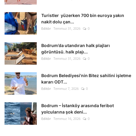
Kültür Sanat Tarih
Turistler yüzerken 700 bin euroya yakın
Sağlık
nakit dolu çan...
Editör
Temmuz 31, 2026
0
Ekonomi
Bodrum’da utandıran halk plajları
Gündem
görüntüsü. halk plajı...
Editör
Temmuz 31, 2026
0
Dünya
Bodrum Belediyesi'nin Bitez sahilini işletme
kararı ODT...
Editör
Temmuz 7, 2026
0
Bodrum – İstanköy arasında feribot
yolcularına şok deni...
Editör
Temmuz 16, 2026
0