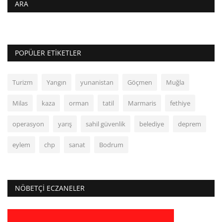
ARA
POPÜLER ETIKETLER
Turizm
Yangın
yunanistan
Göçmen
Muğla
Milas
kaza
orman
tatil
Marmaris
fethiye
operasyon
yarış
sahil güvenlik
belediye
deprem
eylem
chp
sanat
Bodrum
NÖBETÇI ECZANELER