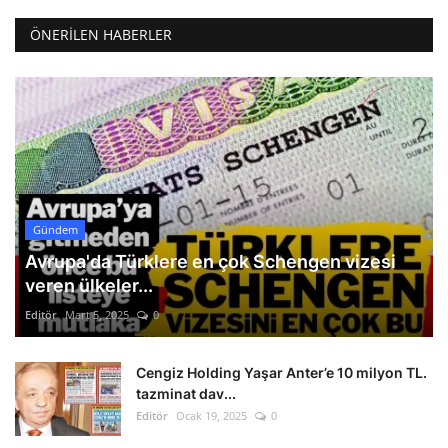
ÖNERILEN HABERLER
Gündem
Avrupa'da Türklere en çok Schengen vizesi
veren ülkeler...
Editör
Mart 5, 2025
0
Cengiz Holding Yaşar Anter’e 10 milyon TL.
tazminat dav...
Editör
Ocak 19, 2025
0