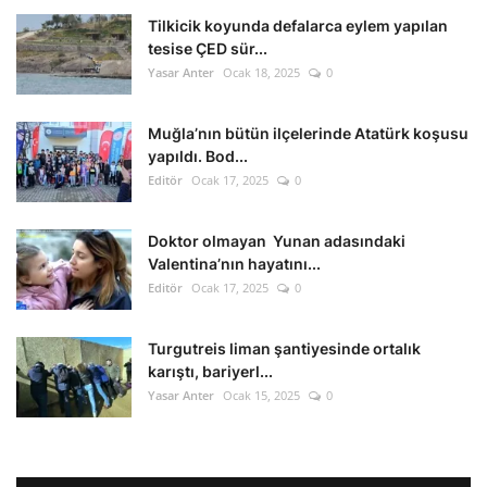
Tilkicik koyunda defalarca eylem yapılan
tesise ÇED sür...
Yasar Anter
Ocak 18, 2025
0
Muğla’nın bütün ilçelerinde Atatürk koşusu
yapıldı. Bod...
Editör
Ocak 17, 2025
0
Doktor olmayan Yunan adasındaki
Valentina’nın hayatını...
Editör
Ocak 17, 2025
0
Turgutreis liman şantiyesinde ortalık
karıştı, bariyerl...
Yasar Anter
Ocak 15, 2025
0