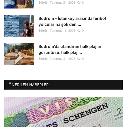
Editör
Temmuz 31, 2026
0
Bodrum – İstanköy arasında feribot
yolcularına şok deni...
Editör
Temmuz 16, 2026
0
Bodrum’da utandıran halk plajları
görüntüsü. halk plajı...
Editör
Temmuz 31, 2026
0
ÖNERILEN HABERLER