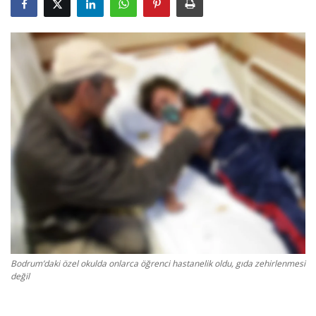
Gizlilik Politikası
Reklam ve İşbirliği
Bodrum Trafik Yoğunluk Haritası
Turizm
Siyaset
Bodrum Nöbetçi Eczaneler
Köşe Yazarları
Bodrum’daki özel okulda onlarca öğrenci hastanelik oldu, gıda zehirlenmesi
değil
Spor