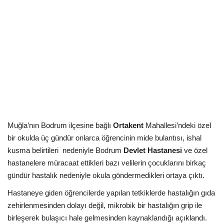
Kültür Sanat Tarih
Sağlık
Ekonomi
Gündem
Dünya
Muğla’nın Bodrum ilçesine bağlı
Ortakent
Mahallesi’ndeki özel
bir okulda üç gündür onlarca öğrencinin mide bulantısı, ishal
kusma belirtileri
nedeniyle Bodrum
Devlet Hastanesi
ve özel
hastanelere müracaat ettikleri bazı velilerin çocuklarını birkaç
gündür hastalık nedeniyle okula göndermedikleri ortaya çıktı.
Hastaneye giden öğrencilerde yapılan tetkiklerde hastalığın gıda
zehirlenmesinden dolayı değil, mikrobik bir hastalığın grip ile
birleşerek bulaşıcı hale gelmesinden kaynaklandığı açıklandı.