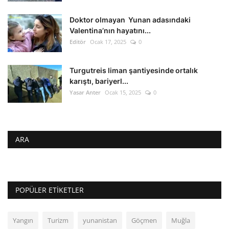
Doktor olmayan Yunan adasındaki
Valentina’nın hayatını...
Editör
Ocak 17, 2025
0
Turgutreis liman şantiyesinde ortalık
karıştı, bariyerl...
Yasar Anter
Ocak 15, 2025
0
ARA
POPÜLER ETIKETLER
Yangın
Turizm
yunanistan
Göçmen
Muğla