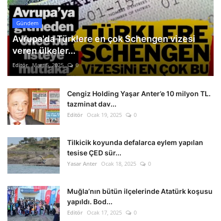
Gündem
Avrupa'da Türklere en çok Schengen vizesi
veren ülkeler...
Editör
Mart 5, 2025
0
Cengiz Holding Yaşar Anter’e 10 milyon TL.
tazminat dav...
Editör
Ocak 19, 2025
0
Tilkicik koyunda defalarca eylem yapılan
tesise ÇED sür...
Yasar Anter
Ocak 18, 2025
0
Muğla’nın bütün ilçelerinde Atatürk koşusu
yapıldı. Bod...
Editör
Ocak 17, 2025
0