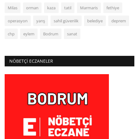
Milas
orman
kaza
tatil
Marmaris
fethiye
operasyon
yarış
sahil güvenlik
belediye
deprem
chp
eylem
Bodrum
sanat
NÖBETÇI ECZANELER