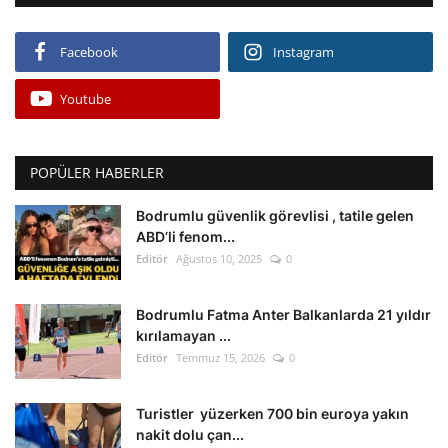
Facebook
Instagram
Youtube
POPÜLER HABERLER
Bodrumlu güvenlik görevlisi , tatile gelen
ABD’li fenom...
Editör
Ağustos 10, 2025
0
Bodrumlu Fatma Anter Balkanlarda 21 yıldır
kırılamayan ...
Editör
Temmuz 15, 2026
0
Turistler yüzerken 700 bin euroya yakın
nakit dolu çan...