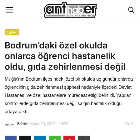
Eğitim
Künye
Bodrum’daki özel okulda
onlarca öğrenci hastanelik
Eğitim
oldu, gıda zehirlenmesi değil
Aktüel Magazin
Muğla’nın Bodrum ilçesindeki özel bir okulda üç gündür onlarca
öğrencinin gıda zehirlenmesi şüphesi nedeniyle ilçedeki Devlet
Hakkımızda
Hastanesi ve özel hastanelere müracaat ettiği belirtildi. Yapılan
kontrollerde gıda zehirlenmesi değil salgın hastalık olduğu
İletişim
ortaya çıktı.
Asayiş
Editör
Mayıs 15, 2025 - 13:56
0
Çevre