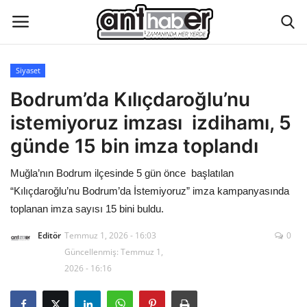
Siyaset
Künye
Bodrum’da Kılıçdaroğlu’nu
istemiyoruz imzası izdihamı, 5
Eğitim
günde 15 bin imza toplandı
Aktüel Magazin
Muğla’nın Bodrum ilçesinde 5 gün önce başlatılan
“Kılıçdaroğlu’nu Bodrum’da İstemiyoruz” imza kampanyasında
Hakkımızda
toplanan imza sayısı 15 bini buldu.
İletişim
Editör
Temmuz 1, 2026 - 16:03
0
Güncellenmiş: Temmuz 1,
Asayiş
2026 - 16:16
Çevre