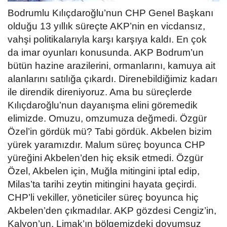
Bodrumlu Kılıçdaroğlu’nun CHP Genel Başkanı
olduğu 13 yıllık süreçte AKP’nin en vicdansız,
vahşi politikalarıyla karşı karşıya kaldı. En çok
da imar oyunları konusunda. AKP Bodrum’un
bütün hazine arazilerini, ormanlarını, kamuya ait
alanlarını satılığa çıkardı. Direnebildiğimiz kadarı
ile direndik direniyoruz. Ama bu süreçlerde
Kılıçdaroğlu’nun dayanışma elini göremedik
elimizde. Omuzu, omzumuza değmedi. Özgür
Özel’in gördük mü? Tabi gördük. Akbelen bizim
yürek yaramızdır. Malum süreç boyunca CHP
yüreğini Akbelen’den hiç eksik etmedi. Özgür
Özel, Akbelen için, Muğla mitingini iptal edip,
Milas’ta tarihi zeytin mitingini hayata geçirdi.
CHP’li vekiller, yöneticiler süreç boyunca hiç
Akbelen’den çıkmadılar. AKP gözdesi Cengiz’in,
Kalyon’un, Limak’ın bölgemizdeki doyumsuz