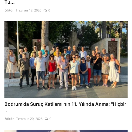
Tu...
Editör
Haziran 18, 2026
0
Bodrum'da Suruç Katliamı'nın 11. Yılında Anma: "Hiçbir
...
Editör
Temmuz 20, 2026
0