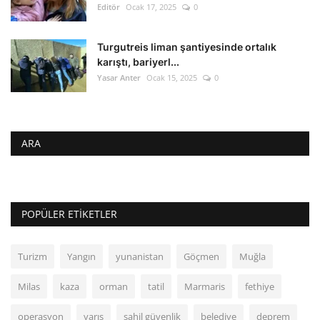
Editör
Ocak 17, 2025
0
Turgutreis liman şantiyesinde ortalık
karıştı, bariyerl...
Yasar Anter
Ocak 15, 2025
0
ARA
POPÜLER ETIKETLER
Turizm
Yangın
yunanistan
Göçmen
Muğla
Milas
kaza
orman
tatil
Marmaris
fethiye
operasyon
yarış
sahil güvenlik
belediye
deprem