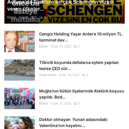
Avrupa'da Türklere en çok Schengen vizesi
veren ülkeler...
Editör
Mart 5, 2025
0
Cengiz Holding Yaşar Anter’e 10 milyon TL.
tazminat dav...
Editör
Ocak 19, 2025
0
Tilkicik koyunda defalarca eylem yapılan
tesise ÇED sür...
Yasar Anter
Ocak 18, 2025
0
Muğla’nın bütün ilçelerinde Atatürk koşusu
yapıldı. Bod...
Editör
Ocak 17, 2025
0
Doktor olmayan Yunan adasındaki
Valentina’nın hayatını...