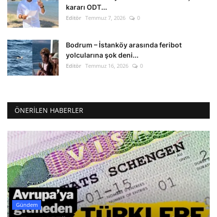
kararı ODT...
Editör
Temmuz 7, 2026
0
Bodrum – İstanköy arasında feribot
yolcularına şok deni...
Editör
Temmuz 16, 2026
0
ÖNERILEN HABERLER
Gündem