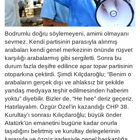
Bodrumlu doğru söylemeyeni, amimi olmayanı
sevmez. Kendi partisinin parasıyla alınmış
arabaları kendi genel merkezinin önünde rüşvet
karşılığı arabalarmış gibi sergiletti. Sonra bu
durum fazla deşifre edilince apar topar partisinin
otoparkına çektirdi. Şimdi Kılçdaroğlu; “Benim o
arabaların gerçek dışı ve ahlaksız bir şekilde
yandaş medyaya teşhir edilmesinden haberim
yoktu” diyebilir. Bizler de, “He hee” deriz geçeriz.
Hatırlayalım. Özgür Özel’in kazandığı CHP 38.
Kurultay’ı sonrası Kılıçdaroğlu; büyük önder
Atatürk'ün emanetini bugüne kadar onurla
taşıdığını belirtmiş ve kurultay delegelerinin
kararıyla ve özgür iradesiyle genel başkanlığa