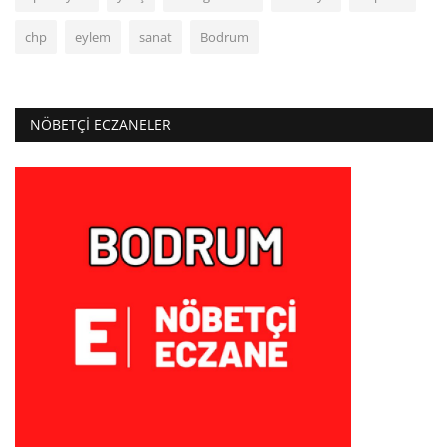
chp
eylem
sanat
Bodrum
NÖBETÇI ECZANELER