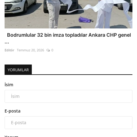
Bodrumlular 32 bin imza topladılar Ankara CHP genel
...
Editör
Temmuz 20, 2026
0
YORUMLAR
İsim
E-posta