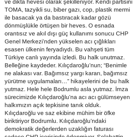
ve dikta hevesi olarak şekilleniyor. Kendi partisini
TOMA, tazyikli su, biber gazı, cop, plastik mermi
ile basacak ya da bastıracak kadar gözü
dönmüşlükle örtüşen bir heves. O esnada
orantısız ve akıl dışı güç kullanımı sonucu CHP
Genel Merkezi’nden yükselen acı çığlıkları
esasen ülkenin feryadıydı. Bu vahşeti tüm
Türkiye canlı yayında izledi. Bu halk unutmaz.
Belleğine kaydeder. Kılıçdaroğlu’nun; “Benimle
ne alakası var. Bağımsız yargı kararı, bağımsız
yürütme uygulamaları…” hikayelerini de bu halk
yutmaz. Hele hele Bodrumlu asla yutmaz. İmza
sürecimizde Kılıçdaroğlu’na acı acı gülümseyen
halkımızın açık tepkisine tanık olduk.
Kılıçdaroğlu ve saz ekibine mühim bir öfke
biriktiriyor Bodrumlu. Kılıçdaroğlu’ndaki
demokratik değerlerden uzaklığın faturası
sadece CHP içerisinde ödenmiyor. Selahattin