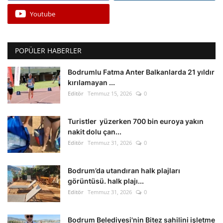
Youtube
POPÜLER HABERLER
Bodrumlu Fatma Anter Balkanlarda 21 yıldır
kırılamayan ...
Editör
Temmuz 15, 2026
0
Turistler yüzerken 700 bin euroya yakın
nakit dolu çan...
Editör
Temmuz 31, 2026
0
Bodrum’da utandıran halk plajları
görüntüsü. halk plajı...
Editör
Temmuz 31, 2026
0
Bodrum Belediyesi'nin Bitez sahilini işletme