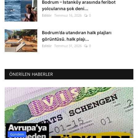
Bodrum – İstanköy arasında feribot
yolcularına şok deni...
Editör
Temmuz 16, 2026
0
Bodrum’da utandıran halk plajları
görüntüsü. halk plajı...
Editör
Temmuz 31, 2026
0
ÖNERILEN HABERLER
Gündem