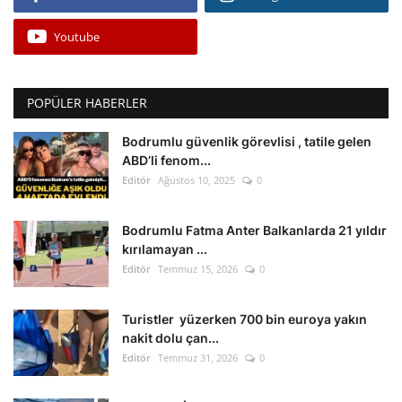
Youtube
POPÜLER HABERLER
Bodrumlu güvenlik görevlisi , tatile gelen
ABD’li fenom...
Editör
Ağustos 10, 2025
0
Bodrumlu Fatma Anter Balkanlarda 21 yıldır
kırılamayan ...
Editör
Temmuz 15, 2026
0
Turistler yüzerken 700 bin euroya yakın
nakit dolu çan...
Editör
Temmuz 31, 2026
0