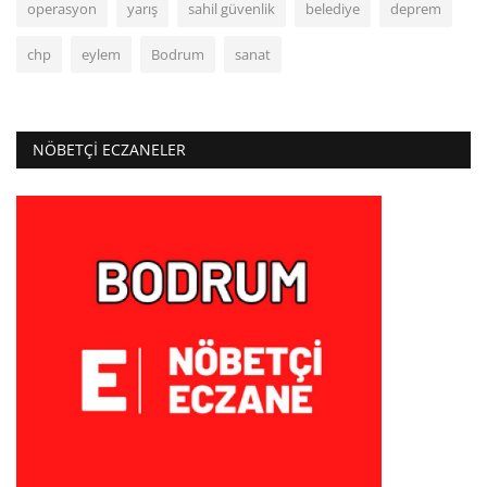
operasyon
yarış
sahil güvenlik
belediye
deprem
chp
eylem
Bodrum
sanat
NÖBETÇI ECZANELER