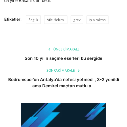
da yine Bakanlık’tır" dedi.
Etiketler:
Sağlık
Aile Hekimi
grev
iş bırakma
ÖNCEKI MAKALE
Son 10 yılın seçme eserleri bu sergide
SONRAKI MAKALE
Bodrumspor’un Antalya’da nefesi yetmedi , 3-2 yenildi
ama Demirel maçtan mutlu a...