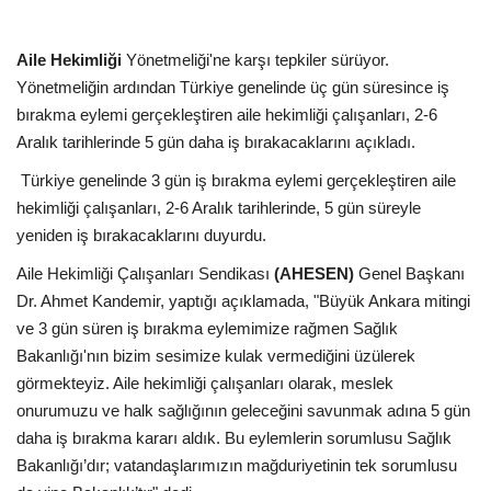
Kültür Sanat Tarih
Sağlık
Aile Hekimliği
Yönetmeliği'ne karşı tepkiler sürüyor.
Yönetmeliğin ardından Türkiye genelinde üç gün süresince iş
bırakma eylemi gerçekleştiren aile hekimliği çalışanları, 2-6
Ekonomi
Aralık tarihlerinde 5 gün daha iş bırakacaklarını açıkladı.
Gündem
Türkiye genelinde 3 gün iş bırakma eylemi gerçekleştiren aile
hekimliği çalışanları, 2-6 Aralık tarihlerinde, 5 gün süreyle
Dünya
yeniden iş bırakacaklarını duyurdu.
Aile Hekimliği Çalışanları Sendikası
(AHESEN)
Genel Başkanı
Dr. Ahmet Kandemir, yaptığı açıklamada, "Büyük Ankara mitingi
ve 3 gün süren iş bırakma eylemimize rağmen Sağlık
Bakanlığı'nın bizim sesimize kulak vermediğini üzülerek
görmekteyiz. Aile hekimliği çalışanları olarak, meslek
onurumuzu ve halk sağlığının geleceğini savunmak adına 5 gün
daha iş bırakma kararı aldık. Bu eylemlerin sorumlusu Sağlık
Bakanlığı’dır; vatandaşlarımızın mağduriyetinin tek sorumlusu