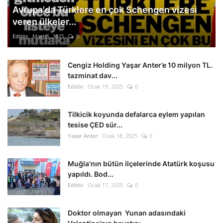
Avrupa'da Türklere en çok Schengen vizesi
veren ülkeler...
Editör
Mart 5, 2025
0
Cengiz Holding Yaşar Anter’e 10 milyon TL.
tazminat dav...
Editör
Ocak 19, 2025
0
Tilkicik koyunda defalarca eylem yapılan
tesise ÇED sür...
Yasar Anter
Ocak 18, 2025
0
Muğla’nın bütün ilçelerinde Atatürk koşusu
yapıldı. Bod...
Editör
Ocak 17, 2025
0
Doktor olmayan Yunan adasındaki