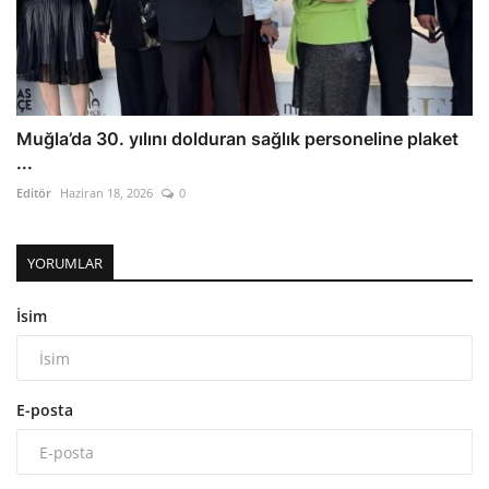
Muğla’da 30. yılını dolduran sağlık personeline plaket
...
Editör
Haziran 18, 2026
0
YORUMLAR
İsim
E-posta