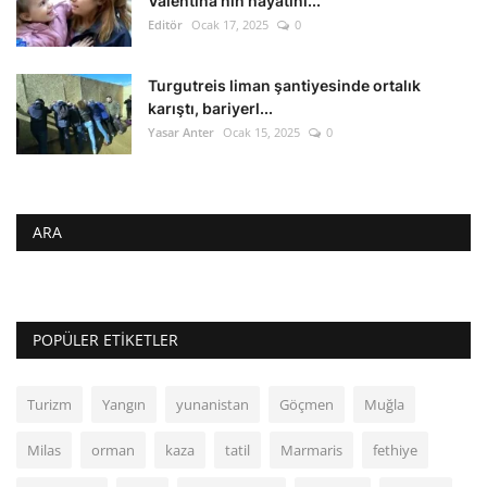
Valentina’nın hayatını...
Editör
Ocak 17, 2025
0
Turgutreis liman şantiyesinde ortalık
karıştı, bariyerl...
Yasar Anter
Ocak 15, 2025
0
ARA
POPÜLER ETIKETLER
Turizm
Yangın
yunanistan
Göçmen
Muğla
Milas
orman
kaza
tatil
Marmaris
fethiye