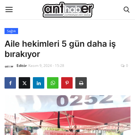
Sağlık
Künye
Aile hekimleri 5 gün daha iş
bırakıyor
Eğitim
Editör
Kasım 9, 2024 - 15:28
0
Aktüel Magazin
Hakkımızda
İletişim
Asayiş
Çevre